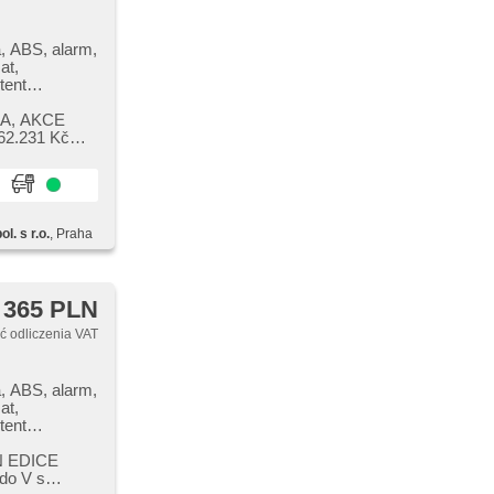
, ABS, alarm,
at,
tent
ektryczna
SA,​ AKCE
S, el.
62.231 Kč
rmometr
rka, el.
iowe,
stem kół
na, czujnik
l. s r.o.
, Praha
zacja
ciemniane
kovací
na
 365 PLN
u, sledování
ní přístrojový
 odliczenia VAT
dání
 jízdy v
blokowanie
, ABS, alarm,
at,
tent
ektryczna
 EDICE ​
S, el.
 do V s