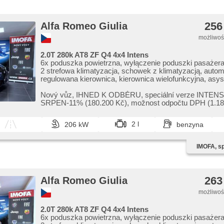
256
Alfa Romeo Giulia
możliwość
2.0T 280k AT8 ZF Q4 4x4 Intens
6x poduszka powietrzna, wyłączenie poduszki pasażera
2 strefowa klimatyzacja, schowek z klimatyzacją, autom
regulowana kierownica, kierownica wielofunkcyjna, asys
hamulcowy, centralny zamek, kanapa tylna dzielona, el
regulacja foteli, fotele regulowane, wspomaganie układu
Nový vůz,​ IHNED K ODBĚRU,​ speciální verze INTEN
kierowniczego, fotele sportowe, EDS, el. opuszczane pr
SRPEN​-11% (180.200 Kč),​ možnost odpočtu DPH (1.18
termometr zewnętrzny, termometr wewnętrzny, immobiliz
DPH),​ 5 LET ...
lusterka, podgrzewane lusterka, el. składane lusterka, el
2 l
206 kW
benzyna
bagażnika, felgi aluminiowe, komputer pokładowy, napę
przeciwpoślizgowy system kół (ASR), regulacja natężen
nawigacja satelitarna, czujnik deszczu, czujnik reflekto
IMOFA, spo
podwozie, stabilizacja podwozia (ESP), przyciemniane s
stop systém, światła do jazdy dziennej, parkovací kam
dotrzymujący odległość, podgrzewana kierownica, asys
martwego pola, asystent pasa ruchu, sledování únavy ři
263
Alfa Romeo Giulia
bluetooth, digitální přístrojová deska, digitální přístrojový
ovládání palubního počítače, hlasové ovládání palubního
możliwość
digitální příjem rádia (DAB), asistent jízdy v koloně, no
(PEBS), podgrzewane fotele, blokowanie mech. różnico
2.0T 280k AT8 ZF Q4 4x4 Intens
automat. blok. mech. różnicowego
6x poduszka powietrzna, wyłączenie poduszki pasażera