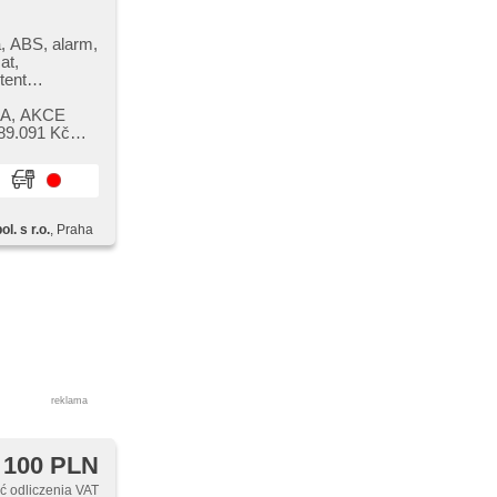
dání
 jízdy v
blokowanie
, ABS, alarm,
at,
tent
ektryczna
SA,​ AKCE
S, el.
89.091 Kč
rmometr
rka, el.
iowe,
stem kół
na, czujnik
l. s r.o.
, Praha
), start-stop
tempomat
tent
diče,
 štít, dotykové
 počítače,
uzové brzdění
wego,
reklama
 100 PLN
 odliczenia VAT