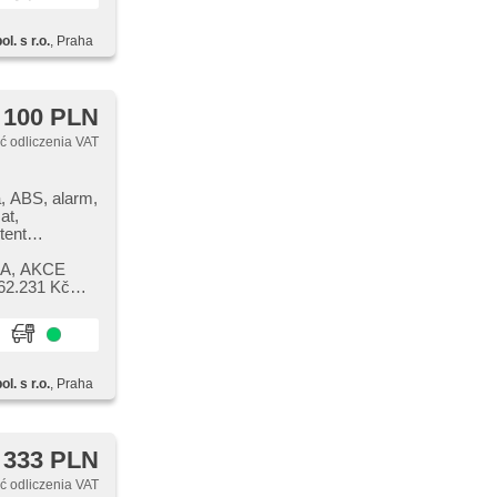
k reflektorów,
iemniane
l. s r.o.
, Praha
kovací
na
u, sledování
ní přístrojový
 100 PLN
dání
zdění (PEBS),
 odliczenia VAT
ie mech.
, ABS, alarm,
at,
tent
ektryczna
SA,​ AKCE
S, el.
62.231 Kč
rmometr
rka, el.
iowe,
stem kół
na, czujnik
l. s r.o.
, Praha
zacja
ciemniane
kovací
na
 333 PLN
u, sledování
ní přístrojový
 odliczenia VAT