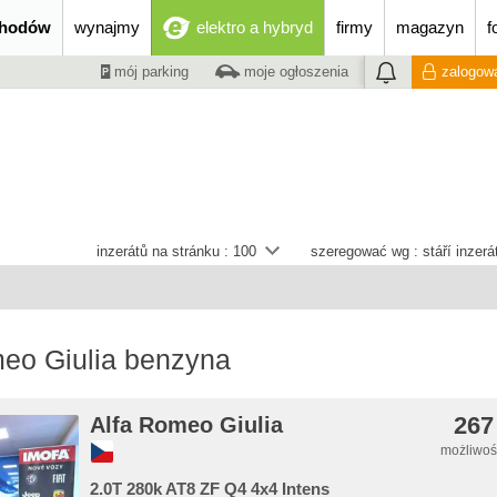
chodów
wynajmy
elektro a hybryd
firmy
magazyn
f
mój parking
moje ogłoszenia
zalogowa
inzerátů na stránku :
100
szeregować wg :
stáří inzer
meo Giulia benzyna
267
Alfa Romeo Giulia
możliwość
2.0T 280k AT8 ZF Q4 4x4 Intens