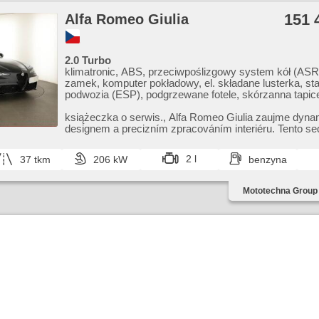
151 
Alfa Romeo Giulia
2.0 Turbo
klimatronic, ABS, przeciwpoślizgowy system kół (ASR)
zamek, komputer pokładowy, el. składane lusterka, sta
podwozia (ESP), podgrzewane fotele, skórzanna tapice
deszczu, przycisk start, fotele sportowe, czujnik ciśni
USB, 8x poduszka powietrzna, elektryczna regulacja fot
książeczka o serwis.,​ Alfa Romeo Giulia zaujme dyn
podgrzewana kierownica, asystent pasa ruchu, dach
designem a precizním zpracováním interiéru. Tento se
panoramiczny, wspomaganie układu kierowniczego, el
skvělý jí...
opuszczane szyby, szyberdach, radio fabryczne, auto
2 l
37 tkm
206 kW
benzyna
4x4
Mototechna Group 