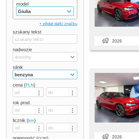
model
Giulia
+ přidat další značku
szukany tekst
2026
nadwozie
dowolny
silnik
benzyna
cena (
)
PLN
rok prod.
licznik (
)
km
2026
pojemność (ccm)