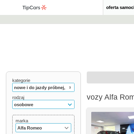
oferta samo
kategorie
nowe i do jazdy próbnej,
3
vozy Alfa Ro
używane, oldtimery
rodzaj
osobowe
marka
Alfa Romeo