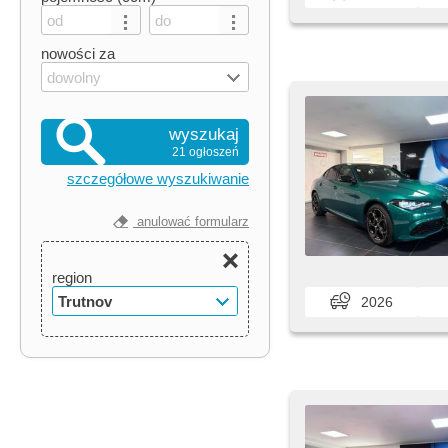
nowości za
dowolny
wyszukaj
21 ogłoszeń
szczegółowe wyszukiwanie
anulować formularz
region
Trutnov
2026