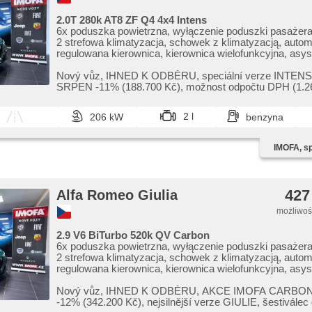
2.0T 280k AT8 ZF Q4 4x4 Intens
6x poduszka powietrzna, wyłączenie poduszki pasażera
2 strefowa klimatyzacja, schowek z klimatyzacją, autom
regulowana kierownica, kierownica wielofunkcyjna, asys
hamulcowy, centralny zamek, kanapa tylna dzielona, el
regulacja foteli, fotele regulowane, wspomaganie układu
Nový vůz,​ IHNED K ODBĚRU,​ speciální verze INTEN
kierowniczego, skórzanna tapicerka, fotele sportowe, ED
SRPEN ​-11% (188.700 Kč),​ možnost odpočtu DPH (1.2
opuszczane przednie szyby, termometr zewnętrzny, te
bez DPH),​ 5 LET...
wewnętrzny, immobilizer, el. lusterka, podgrzewane luste
2 l
206 kW
benzyna
składane lusterka, el. otwieranie bagażnika, felgi alumin
komputer pokładowy, napęd 4x4, przeciwpoślizgowy sy
(ASR), regulacja natężenia podwozia, nawigacja satelitar
IMOFA, spo
deszczu, czujnik reflektorów, sportowe podwozie, stabili
podwozia (ESP), szyberdach, dach panoramiczny, przy
szyby, start-stop systém, światła do jazdy dziennej, par
kamera, tempomat dotrzymujący odległość, podgrzewa
427
Alfa Romeo Giulia
kierownica, asystent martwego pola, asystent pasa ruch
únavy řidiče, bluetooth, digitální přístrojová deska, digitál
możliwość
štít, dotykové ovládání palubního počítače, hlasové ovlá
palubního počítače, digitální příjem rádia (DAB), asistent
2.9 V6 BiTurbo 520k QV Carbon
koloně, nouzové brzdění (PEBS), podgrzewane fotele, 
6x poduszka powietrzna, wyłączenie poduszki pasażera
mech. różnicowego, automat. blok. mech. różnicowego
2 strefowa klimatyzacja, schowek z klimatyzacją, autom
regulowana kierownica, kierownica wielofunkcyjna, asys
hamulcowy, centralny zamek, kanapa tylna dzielona, el
regulacja foteli, fotele regulowane, wspomaganie układu
Nový vůz,​ IHNED K ODBĚRU,​ AKCE IMOFA CARBON
kierowniczego, skórzanna tapicerka, fotele sportowe, ED
-12% (342.200 Kč),​ nejsilnější verze GIULIE,​ šestiválec