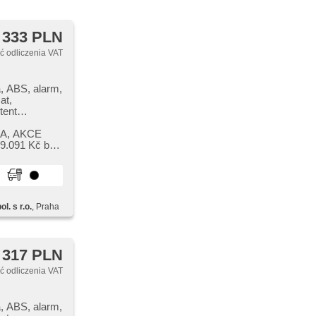
 333 PLN
 odliczenia VAT
, ABS, alarm,
at,
tent
ektryczna
SA,​ AKCE
zednie szyby,
9.091 Kč bez
er, el.
. otwieranie
d 4x4,
ia podwozia,
rów, sportowe
l. s r.o.
, Praha
zyby, start-
era, tempomat
tent
diče,
 317 PLN
 štít, dotykové
 počítače,
 odliczenia VAT
uzové brzdění
wego,
, ABS, alarm,