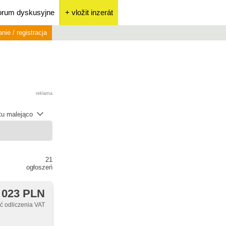
orum dyskusyjne
+ vložit inzerát
nie / registracja
reklama
átu malejąco
21
ogłoszeń
 023 PLN
 odliczenia VAT