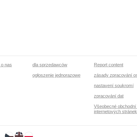
/ o nas
dla sprzedawców
Report content
ogłoszenie jednorazowe
zásady zpracování o
nastavení soukromí
zpracování dat
Všeobecné obchodní
internetových stráne