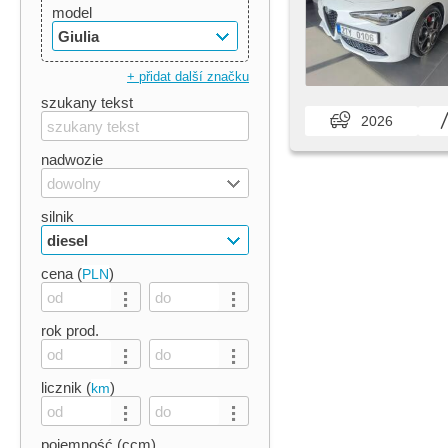
model
Giulia
+ přidat další značku
szukany tekst
2026
nadwozie
dowolny
silnik
diesel
cena (
)
PLN
rok prod.
licznik (
)
km
pojemność (ccm)