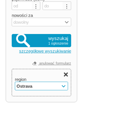
nowości za
dowolny
wyszukaj
1 ogłoszenie
szczegółowe wyszukiwanie
anulować formularz
region
Ostrava