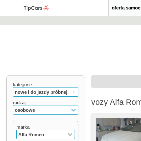
oferta samo
kategorie
nowe i do jazdy próbnej,
3
vozy Alfa Rom
używane, oldtimery
rodzaj
osobowe
marka
Alfa Romeo