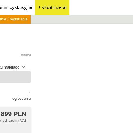
orum dyskusyjne
+ vložit inzerát
nie / registracja
reklama
átu malejąco
1
ogłoszenie
 899 PLN
 odliczenia VAT