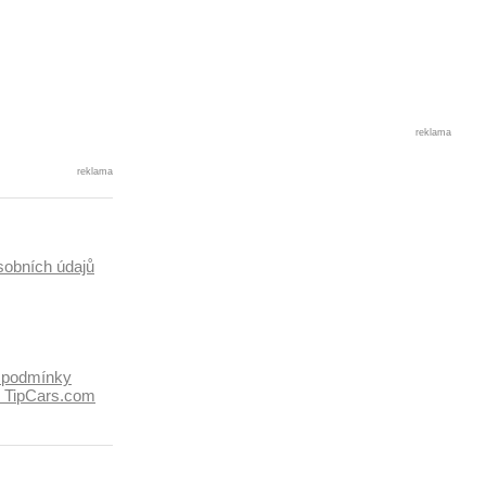
reklama
reklama
sobních údajů
 podmínky
k TipCars.com