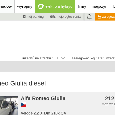
chodów
wynajmy
elektro a hybryd
firmy
magazyn
f
mój parking
moje ogłoszenia
zalogowa
inzerátů na stránku :
100
szeregować wg :
stáří inzer
eo Giulia diesel
212
Alfa Romeo Giulia
możliwość
Veloce 2,2 JTDm 210k Q4