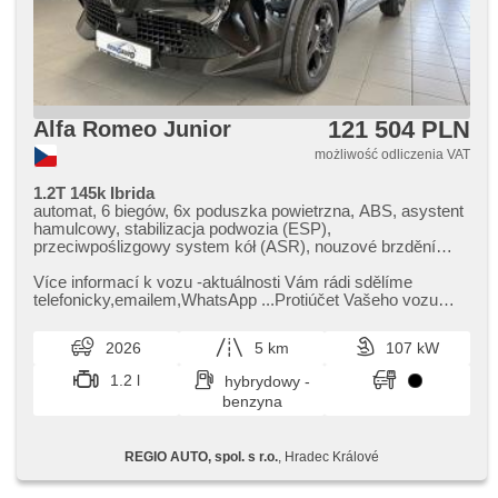
121 504 PLN
Alfa Romeo Junior
możliwość odliczenia VAT
1.2T 145k Ibrida
automat, 6 biegów, 6x poduszka powietrzna, ABS, asystent
hamulcowy, stabilizacja podwozia (ESP),
przeciwpoślizgowy system kół (ASR), nouzové brzdění
(PEBS), asistent rozjezdu do kopce (HSA), ukazatel
rychlostního limitu (SLIF), asystent pasa ruchu,
Více informací k vozu ​-aktuálnosti Vám rádi sdělíme
wspomaganie układu kierowniczego, klimatronic, tempomat,
telefonicky,​emailem,​WhatsApp ...Protiúčet Vašeho vozu
LED matrixové světlomety, LED denní svícení, felgi
možný. Autorizovaný pro...
aluminiowe, spełnia EURO VI, komputer pokładowy,
2026
5 km
107 kW
hlasové ovládání palubního počítače, dotykové ovládání
palubního počítače, digitální přístrojový štít, volba jízdního
1.2 l
hybrydowy -
režimu, elektronická ruční brzda, parkovací senzory přední,
benzyna
parkovací senzory zadní, parkovací kamera, bezklíčové
startování, bezklíčové odemykání, czujnik reflektorów,
czujnik deszczu, regulowana kierownica, kierownica
REGIO AUTO, spol. s r.o.
, Hradec Králové
wielofunkcyjna, wyłączenie poduszki pasażera, Android
Auto, Apple CarPlay, bluetooth, el. otwieranie bagażnika, el.
opuszczane szyby, el. składane lusterka, el. lusterka,