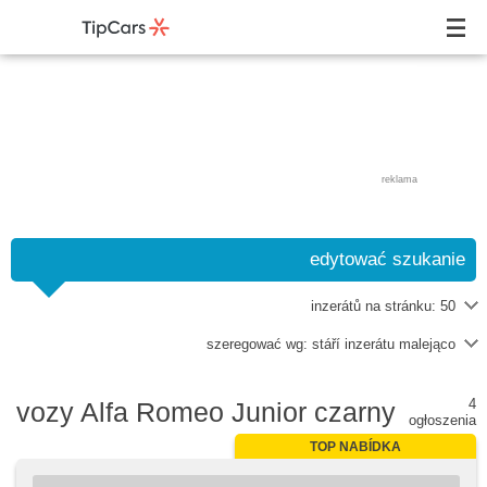
reklama
edytować szukanie
inzerátů na stránku:
50
szeregować wg:
stáří inzerátu malejąco
4
vozy Alfa Romeo Junior czarny
ogłoszenia
TOP NABÍDKA