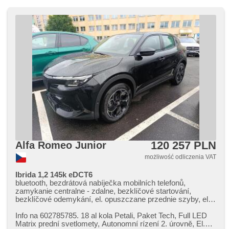
przycisk start, immobilizer, isofix, podgrzewane fotele, fotele
regulowane, czujnik ciśnienia opon, czujnik klocków
hamulcowych, lampy tylne LED, start-stop systém, USB,
radio fabryczne, digitální příjem rádia (DAB), termometr
zewnętrzny, podgrzewane lusterka, podgrzewana przednia
szyba, termometr wewnętrzny, wycieraczka tylna,
przyciemniane szyby, zatmavená zadní skla, přední pohon,
gwarancja, digitální přístrojová deska, wifi hotspot, malý
kožený paket
120 257 PLN
Alfa Romeo Junior
możliwość odliczenia VAT
Ibrida 1,2 145k eDCT6
bluetooth, bezdrátová nabíječka mobilních telefonů,
zamykanie centralne - zdalne, bezklíčové startování,
bezklíčové odemykání, el. opuszczane przednie szyby, el.
lusterka, el. otwieranie bagażnika, podgrzewane lusterka,
lampy tylne LED, klimatronic, podgrzewane fotele,
Info na 602785785. 18 al kola Petali,​ Paket Tech,​ Full LED
elektryczna regulacja foteli, kierownica wielofunkcyjna,
Matrix prední svetlomety,​ Autonomní rízení 2. úrovně,​ El.