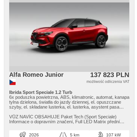
137 823 PLN
Alfa Romeo Junior
możliwość odliczenia VAT
Ibrida Sport Speciale 1.2 Turb
6x poduszka powietrzna, ABS, klimatronic, automat, kanapa
tylna dzielona, światła do jazdy dziennej, el. opuszczane
szyby, el. składane lusterka, el. lusterka, asystent pasa
ruchu, asystent martwego pola, regulowana kierownica,
napęd 4x2, czujnik deszczu, czujnik ciśnienia opon, fotele
VŮZ NAVÍC OBSAHUJE Paket Tech (Sport Speciale)
sportowe, stabilizacja podwozia (ESP), tempomat
Informace o dopravním značení,​ Full LED Matrix přední
dotrzymujący odległość, USB, podgrzewane fotele,
světlomety,​ Autonomní řízení ...
podgrzewane lusterka, fotele regulowane, aktywne
2026
5 km
107 kW
siedzenie dla kierowcy, nouzové brzdění (PEBS), parkovací