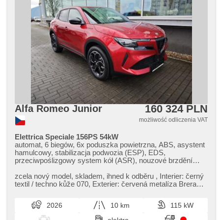
160 324 PLN
Alfa Romeo Junior
możliwość odliczenia VAT
Elettrica Speciale 156PS 54kW
automat, 6 biegów, 6x poduszka powietrzna, ABS, asystent
hamulcowy, stabilizacja podwozia (ESP), EDS,
przeciwpoślizgowy system kół (ASR), nouzové brzdění
(PEBS), asistent rozjezdu do kopce (HSA), asistent jízdy v
jízdním pruhu, sledování únavy řidiče, automatyczny
zcela nový model,​ skladem,​ ihned k odběru ,​ Interier: černý
hamulec, wspomaganie układu kierowniczego, klimatronic,
textil / techno kůže 070,​ Exterier: červená metalíza Brera
tempomat dotrzymujący odległość, LED denní svícení, felgi
136,​ Záruka...
aluminiowe, komputer pokładowy, dotykové ovládání
2026
10 km
115 kW
palubního počítače, digitální přístrojový štít, volba jízdního
režimu, elektronická ruční brzda, nawigacja satelitarna,