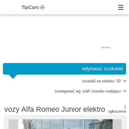
reklama
edytować szukanie
inzerátů na stránku:
50
szeregować wg:
stáří inzerátu malejąco
1
vozy Alfa Romeo Junior elektro
ogłoszenie