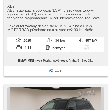
XB7
ABS, stabilizacja podwozia (ESP), przeciwpoślizgowy
system kół (ASR), isofix, komputer pokładowy, radio
fabryczne, wspomaganie układu kierowniczego, regulowana
kierownica, immobilizer, el. opuszczane szyby, wzdłużna
regulacja siedzeń, fotele regulowane, termometr
Jako autorizovaný dealer BMW,​ MINI,​ Alpina a BMW
zewnętrzny, kierownica wielofunkcyjna, napęd 4x4
MOTORRAD působíme na trhu více než 30 let. Naše
pobočky najdete v Praze a v Plzni...
2025
36 km
457 kW
4.4 l
benzyna
BMW | MINI invelt Praha, nové vozy
, Praha 5 - Stodůlky