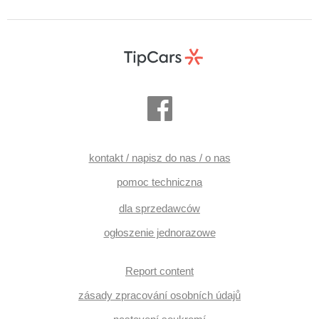
deska, head-up display, digitální přístrojový štít, dotykové
ovládání palubního počítače, Android Auto, Apple CarPlay,
ovládání gesty, kierownica wielofunkcyjna, samostmívací
zrcátka, vyhřívané trysky ostřikovačů čelního skla,
podgrzewane lusterka, czujnik deszczu, czujnik reflektorów,
wykończenie w drewnie, ABS, stabilizacja podwozia (ESP),
przeciwpoślizgowy system kół (ASR), isofix, komputer
pokładowy, radio fabryczne, wspomaganie układu
kierowniczego, regulowana kierownica, immobilizer, el.
opuszczane szyby, termometr zewnętrzny, napęd 4x4
kontakt / napisz do nas / o nas
pomoc techniczna
dla sprzedawców
ogłoszenie jednorazowe
Report content
zásady zpracování osobních údajů