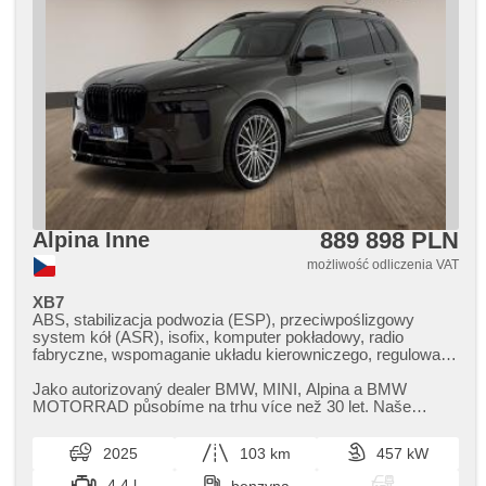
889 898 PLN
Alpina Inne
możliwość odliczenia VAT
XB7
ABS, stabilizacja podwozia (ESP), przeciwpoślizgowy
system kół (ASR), isofix, komputer pokładowy, radio
fabryczne, wspomaganie układu kierowniczego, regulowana
kierownica, immobilizer, el. opuszczane szyby, wzdłużna
regulacja siedzeń, fotele regulowane, termometr
Jako autorizovaný dealer BMW,​ MINI,​ Alpina a BMW
zewnętrzny, kierownica wielofunkcyjna, napęd 4x4
MOTORRAD působíme na trhu více než 30 let. Naše
pobočky najdete v Praze a v Plzni...
2025
103 km
457 kW
4.4 l