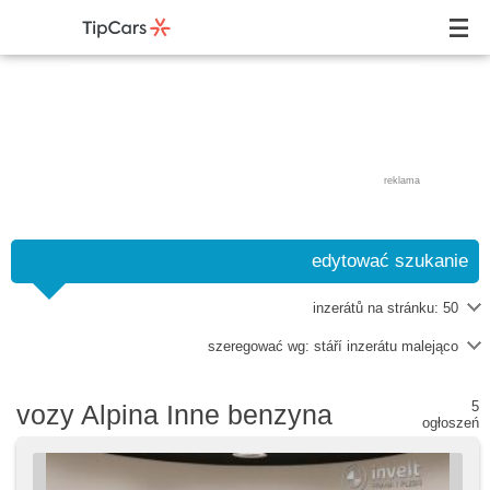
reklama
edytować szukanie
inzerátů na stránku:
50
szeregować wg:
stáří inzerátu malejąco
5
vozy Alpina Inne benzyna
ogłoszeń