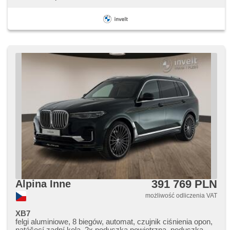
391 769 PLN
Alpina Inne
możliwość odliczenia VAT
XB7
felgi aluminiowe, 8 biegów, automat, czujnik ciśnienia opon,
natáčecí zadní kola, 2x poduszka powietrzna, poduszka