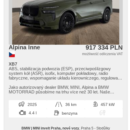
917 334 PLN
Alpina Inne
możliwość odliczenia VAT
XB7
ABS, stabilizacja podwozia (ESP), przeciwpoślizgowy
system kół (ASR), isofix, komputer pokładowy, radio
fabryczne, wspomaganie układu kierowniczego, regulowana
kierownica, immobilizer, el. opuszczane szyby, wzdłużna
regulacja siedzeń, fotele regulowane, termometr
Jako autorizovaný dealer BMW,​ MINI,​ Alpina a BMW
zewnętrzny, kierownica wielofunkcyjna, napęd 4x4
MOTORRAD působíme na trhu více než 30 let. Naše
pobočky najdete v Praze a v Plzni...
2025
36 km
457 kW
4.4 l
benzyna
BMW | MINI invelt Praha, nové vozy
, Praha 5 - Stodůlky