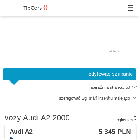
reklama
edytować szukanie
inzerátů na stránku:
50
szeregować wg:
stáří inzerátu malejąco
1
vozy Audi A2 2000
ogłoszenie
5 345 PLN
Audi A2