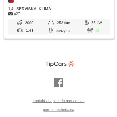
1,4 i SERVISKA, KLIMA
x27
2000
252 tkm
55 kW
1.4 l
benzyna
kontakt / napisz do nas / o nas
pomoc techniczna