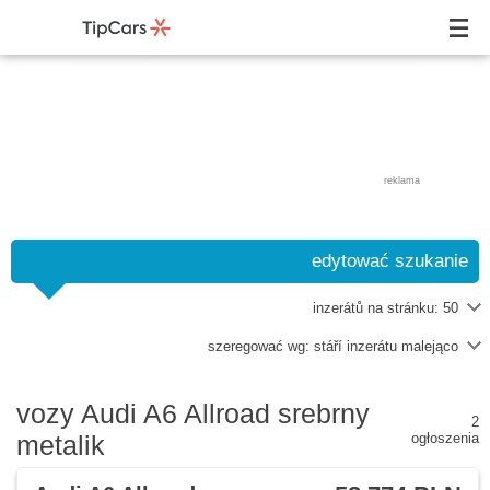
reklama
edytować szukanie
inzerátů na stránku:
50
szeregować wg:
stáří inzerátu malejąco
vozy Audi A6 Allroad srebrny
2
metalik
ogłoszenia