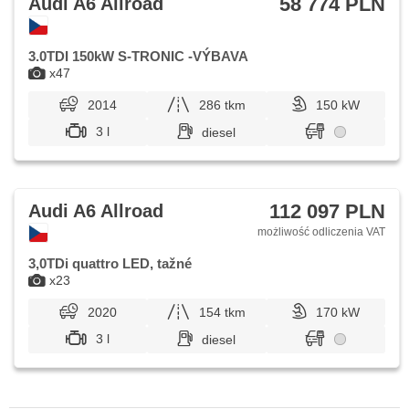
58 774 PLN
Audi A6 Allroad
3.0TDI 150kW S-TRONIC -VÝBAVA
x47
2014
286 tkm
150 kW
3 l
diesel
112 097 PLN
Audi A6 Allroad
możliwość odliczenia VAT
3,0TDi quattro LED, tažné
x23
2020
154 tkm
170 kW
3 l
diesel