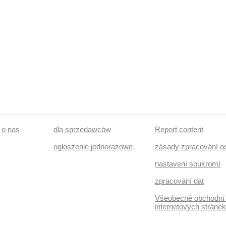
/ o nas
dla sprzedawców
Report content
ogłoszenie jednorazowe
zásady zpracování o
nastavení soukromí
zpracování dat
Všeobecné obchodní
internetových stráne