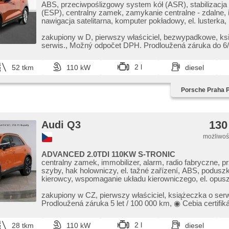
ABS, przeciwpoślizgowy system kół (ASR), stabilizacja
(ESP), centralny zamek, zamykanie centralne - zdalne, 
nawigacja satelitarna, komputer pokładowy, el. lusterk
lusterka, felgi aluminiowe, podgrzewane fotele, tempoma
wielofunkcyjna, napęd 4x4, wspomaganie układu kierow
zakupiony w D,​ pierwszy właściciel,​ bezwypadkowe,​ k
przyciemniane szyby, hands free, czujnik deszczu, hak
serwis.,​ Možný odpočet DPH. Prodloužená záruka do 6/
radio fabryczne, el. opuszczane szyby, asystent hamul
100.000k...
wycieraczka tylna, fotele sportowe, kanapa tylna dzielon
2 l
52 tkm
110 kW
diesel
światła do jazdy dziennej, reflektory LED, parkovací kam
stop systém, tempomat dotrzymujący odległość, isofix,
kierownica, przycisk start, relingi dachowe, parkovací s
Porsche Praha 
klimatronic, czujnik reflektorów, asystent martwego pola
únavy řidiče, czujnik klocków hamulcowych
130
Audi Q3
możliwość
ADVANCED 2.0TDI 110KW S-TRONIC
centralny zamek, immobilizer, alarm, radio fabryczne, 
szyby, hak holowniczy, el. tažné zařízení, ABS, podusz
kierowcy, wspomaganie układu kierowniczego, el. opus
komputer pokładowy, podgrzewane fotele, klimatronic, k
hands free, stabilizacja podwozia (ESP), zamykanie cent
zakupiony w CZ,​ pierwszy właściciel,​ książeczka o serwi
zdalne, przeciwpoślizgowy system kół (ASR), parkovac
Prodloužená záruka 5 let / 100 000 km,​ ◉​ Cebia certifikát
přední, parkovací senzory zadní, tempomat, regulowana
relingi dachowe, czujnik deszczu, kierownica wielofunk
2 l
28 tkm
110 kW
diesel
tylne LED, wycieraczka tylna, czujnik reflektorów, czujni