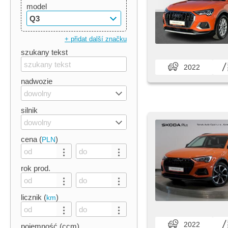
model
Q3
+ přidat další značku
szukany tekst
2022
nadwozie
dowolny
silnik
dowolny
cena (
)
PLN
rok prod.
licznik (
)
km
2022
pojemność (ccm)