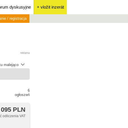
orum dyskusyjne
+ vložit inzerát
nie / registracja
reklama
átu malejąco
6
ogłoszeń
 095 PLN
 odliczenia VAT