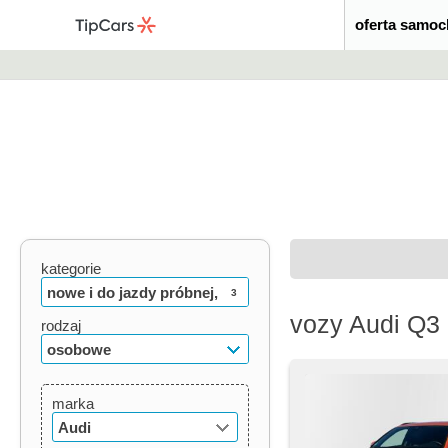
oferta samo
kategorie
nowe i do jazdy próbnej,
3
vozy Audi Q3
używane, oldtimery
rodzaj
osobowe
marka
Audi