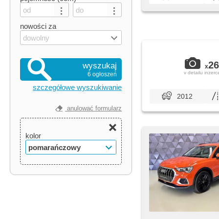
nowości za
dowolny
26
wyszukaj
x
v detailu inzerc
6 ogłoszeń
szczegółowe wyszukiwanie
2012
anulować formularz
kolor
pomarańczowy