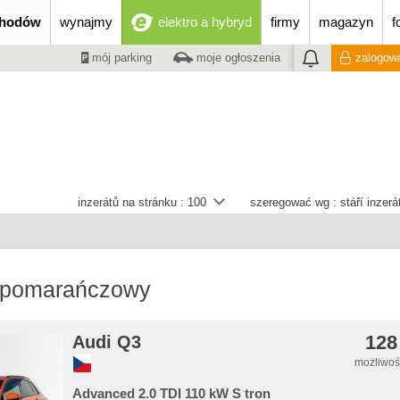
chodów
wynajmy
elektro a hybryd
firmy
magazyn
f
mój parking
moje ogłoszenia
zalogowa
inzerátů na stránku :
100
szeregować wg :
stáří inzer
 pomarańczowy
128
Audi Q3
możliwość
Advanced 2.0 TDI 110 kW S tron