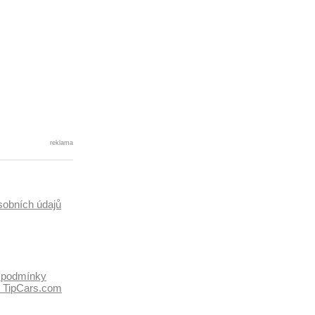
reklama
sobních údajů
 podmínky
k TipCars.com