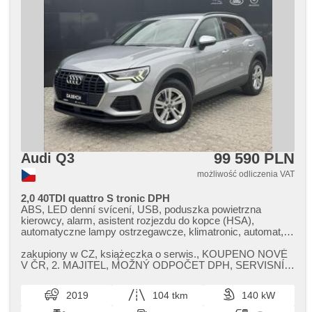
99 590 PLN
Audi Q3
możliwość odliczenia VAT
2,0 40TDI quattro S tronic DPH
ABS, LED denní svícení, USB, poduszka powietrzna
kierowcy, alarm, asistent rozjezdu do kopce (HSA),
automatyczne lampy ostrzegawcze, klimatronic, automat,
automatické přepínání dálkových světel, radio fabryczne,
bluetooth, zamykanie centralne - zdalne, centralny zamek,
zakupiony w CZ,​ książeczka o serwis.,​ KOUPENO NOVÉ
wyłączenie poduszki pasażera, światła do jazdy dziennej,
V ČR,​ 2. MAJITEL,​ MOŽNÝ ODPOČET DPH,​ SERVISNÍ
digitální příjem rádia (DAB), digitální přístrojová deska,
HISTORIE,​ DAJBYCH PREMIUM SELECT....
digitální přístrojový štít, dotykové ovládání palubního
2019
104 tkm
140 kW
počítače, 2 strefowa klimatyzacja, el. opuszczane szyby, el.
składane lusterka, starter elektroniczny, el. otwieranie