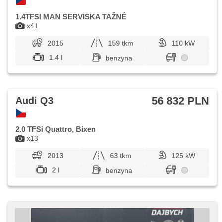
1.4TFSI MAN SERVISKA TAŽNÉ
x41
2015
159 tkm
110 kW
1.4 l
benzyna
56 832 PLN
Audi Q3
2.0 TFSi Quattro, Bixen
x13
2013
63 tkm
125 kW
2 l
benzyna