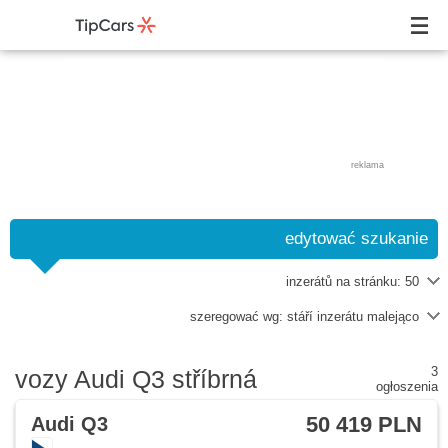
reklama
edytować szukanie
inzerátů na stránku:
50
szeregować wg:
stáří inzerátu malejąco
3
vozy Audi Q3 stříbrná
ogłoszenia
50 419 PLN
Audi Q3