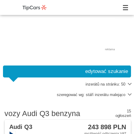
reklama
edytować szukanie
inzerátů na stránku:
50
szeregować wg:
stáří inzerátu malejąco
15
vozy Audi Q3 benzyna
ogłoszeń
243 898 PLN
Audi Q3
możliwość odliczenia VAT