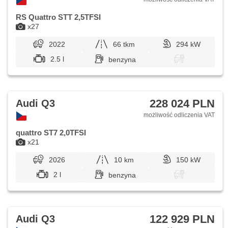
RS Quattro STT 2,5TFSI
x27
2022
66 tkm
294 kW
2.5 l
benzyna
228 024 PLN
Audi Q3
możliwość odliczenia VAT
quattro ST7 2,0TFSI
x21
2026
10 km
150 kW
2 l
benzyna
122 929 PLN
Audi Q3