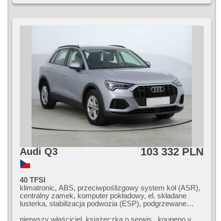
103 332 PLN
Audi Q3
40 TFSI
klimatronic, ABS, przeciwpoślizgowy system kół (ASR),
centralny zamek, komputer pokładowy, el. składane
lusterka, stabilizacja podwozia (ESP), podgrzewane
fotele, czujnik deszczu, przycisk start, hak holowniczy,
czujnik ciśnienia opon, USB, 6x poduszka powietrzna,
pierwszy właściciel,​ książeczka o serwis.,​ koupeno v