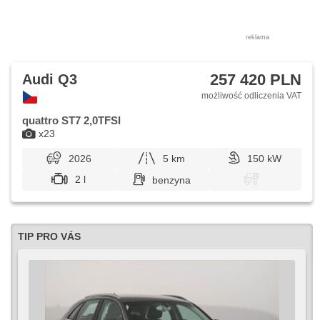
reklama
257 420 PLN
Audi Q3
możliwość odliczenia VAT
quattro ST7 2,0TFSI
x23
2026
5 km
150 kW
2 l
benzyna
TIP PRO VÁS