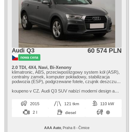
60 574 PLN
Audi Q3
nowa cena
2.0 TDI, 4X4, Navi, Bi-Xenony
klimatronic, ABS, przeciwpoślizgowy system kół (ASR),
centralny zamek, komputer pokładowy, stabilizacja
podwozia (ESP), podgrzewane fotele, czujnik deszczu,
przycisk start, czujnik ciśnienia opon, USB,
wspomaganie układu kierowniczego, el. opuszczane
koupeno v CZ. Audi Q3 SUV nabízí moderní design a
szyby, relingi dachowe, radio fabryczne, manualna
pokročilé technologie. Tento model zaujme komfortem
skrzynia biegów, napęd 4x4
interiéru a bezpečnostními p...
2015
121 tkm
110 kW
2 l
diesel
AAA Auto
, Praha 8 - Čimice