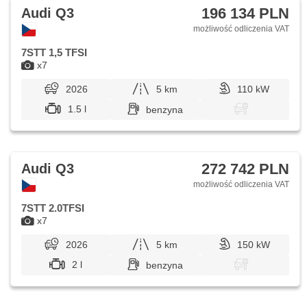
196 134 PLN
Audi Q3
możliwość odliczenia VAT
7STT 1,5 TFSI
x7
2026
5 km
110 kW
1.5 l
benzyna
272 742 PLN
Audi Q3
możliwość odliczenia VAT
7STT 2.0TFSI
x7
2026
5 km
150 kW
2 l
benzyna