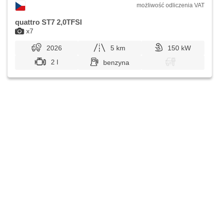
możliwość odliczenia VAT
quattro ST7 2,0TFSI
x7
2026
5 km
150 kW
2 l
benzyna