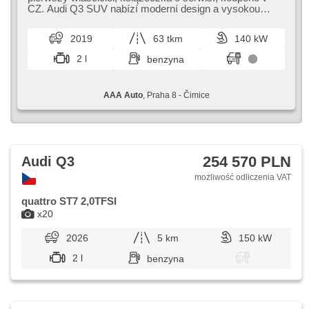
asystent pasa ruchu, wspomaganie układu
CZ. Audi Q3 SUV nabízí moderní design a vysokou
kierowniczego, el. opuszczane szyby, relingi dachowe,
úroveň komfortu. Tento model ...
radio fabryczne, automat, napęd 4x4
2019
63 tkm
140 kW
2 l
benzyna
AAA Auto
, Praha 8 - Čimice
254 570 PLN
Audi Q3
możliwość odliczenia VAT
quattro ST7 2,0TFSI
x20
2026
5 km
150 kW
2 l
benzyna