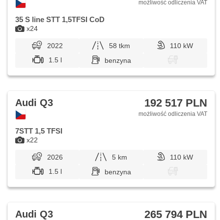
możliwość odliczenia VAT
35 S line STT 1,5TFSI CoD
x24
2022
58 tkm
110 kW
1.5 l
benzyna
192 517 PLN
Audi Q3
możliwość odliczenia VAT
7STT 1,5 TFSI
x22
2026
5 km
110 kW
1.5 l
benzyna
265 794 PLN
Audi Q3