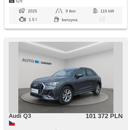
x29
2025
9 tkm
110 kW
1.5 l
benzyna
101 372 PLN
Audi Q3