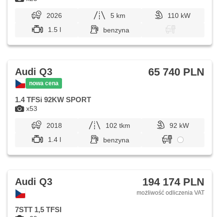
2026
5 km
110 kW
1.5 l
benzyna
65 740 PLN
Audi Q3
nowa cena
1.4 TFSi 92KW SPORT
x53
2018
102 tkm
92 kW
1.4 l
benzyna
194 174 PLN
Audi Q3
możliwość odliczenia VAT
7STT 1,5 TFSI