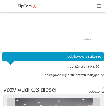
reklama
edytować szukanie
inzerátů na stránku:
50
szeregować wg:
stáří inzerátu malejąco
2
vozy Audi Q3 diesel
ogłoszenia