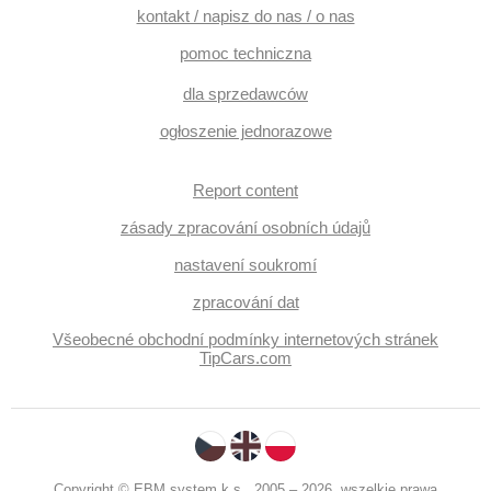
kontakt / napisz do nas / o nas
pomoc techniczna
dla sprzedawców
ogłoszenie jednorazowe
Report content
zásady zpracování osobních údajů
nastavení soukromí
zpracování dat
Všeobecné obchodní podmínky internetových stránek
TipCars.com
Copyright © EBM system k.s., 2005 – 2026, wszelkie prawa