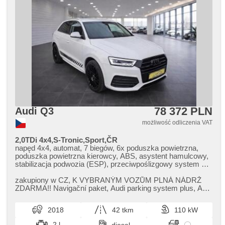
78 372 PLN
Audi Q3
możliwość odliczenia VAT
2,0TDi 4x4,S-Tronic,Sport,ČR
napęd 4x4, automat, 7 biegów, 6x poduszka powietrzna,
poduszka powietrzna kierowcy, ABS, asystent hamulcowy,
stabilizacja podwozia (ESP), przeciwpoślizgowy system kół
(ASR), wspomaganie układu kierowniczego, 2 strefowa
klimatyzacja, klimatronic, klimatyzacja, tempomat, bi-
zakupiony w CZ,​ K VYBRANÝM VOZŮM PLNÁ NÁDRŽ
xenonové světlomety, światła do jazdy dziennej, LED denní
ZDARMA!! Navigační paket,​ Audi parking system plus,​ Audi
svícení, automatické přepínání dálkových světel, felgi
music interface!! Po servise ...
aluminiowe, spełnia EURO VI, komputer pokładowy, volba
2018
42 tkm
110 kW
jízdního režimu, elektronická ruční brzda, nawigacja
satelitarna, parkovací senzory přední, parkovací senzory
2 l