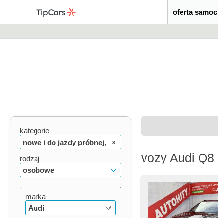
oferta samo
kategorie
nowe i do jazdy próbnej,
3
vozy Audi Q8 
używane, oldtimery
rodzaj
osobowe
marka
Audi