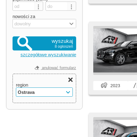
nowości za
dowolny
wyszukaj
8 ogłoszeń
szczegółowe wyszukiwanie
anulować formularz
region
2023
Ostrava