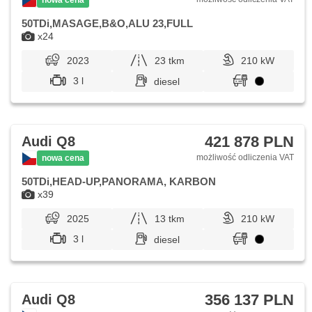
50TDi,MASAGE,B&O,ALU 23,FULL
x24
2023
23 tkm
210 kW
3 l
diesel
421 878 PLN
Audi Q8
możliwość odliczenia VAT
nowa cena
50TDi,HEAD-UP,PANORAMA, KARBON
x39
2025
13 tkm
210 kW
3 l
diesel
356 137 PLN
Audi Q8