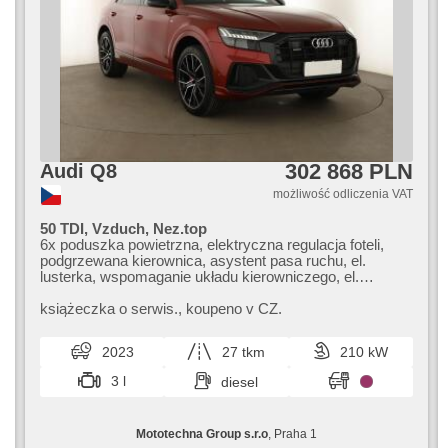
302 868 PLN
Audi Q8
możliwość odliczenia VAT
50 TDI, Vzduch, Nez.top
6x poduszka powietrzna, elektryczna regulacja foteli,
podgrzewana kierownica, asystent pasa ruchu, el.
lusterka, wspomaganie układu kierowniczego, el.
opuszczane szyby, relingi dachowe, radio fabryczne,
klimatronic, ABS, przeciwpoślizgowy system kół (ASR),
książeczka o serwis.,​ koupeno v CZ.
centralny zamek, komputer pokładowy, el. domykanie
drzwi, el. składane lusterka, stabilizacja podwozia (ESP),
2023
27 tkm
210 kW
webasto, podgrzewane fotele, skórzanna tapicerka,
czujnik deszczu, przycisk start, fotele sportowe, hak
3 l
diesel
holowniczy, czujnik ciśnienia opon, regulacja natężenia
podwozia, automat, napęd 4x4
Mototechna Group s.r.o
, Praha 1