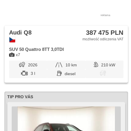
reklama
387 475 PLN
Audi Q8
możliwość odliczenia VAT
SUV 50 Quattro 8TT 3,0TDI
x7
2026
10 km
210 kW
3 l
diesel
TIP PRO VÁS