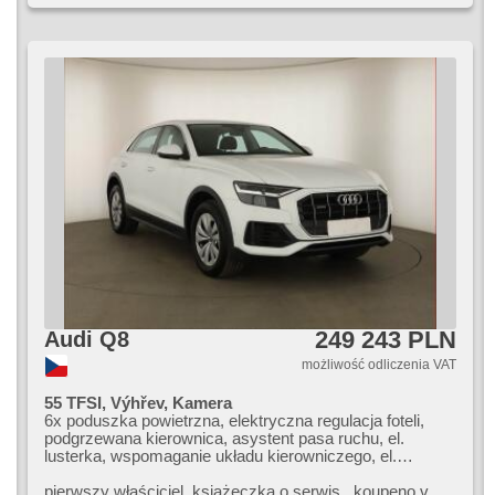
249 243 PLN
Audi Q8
możliwość odliczenia VAT
55 TFSI, Výhřev, Kamera
6x poduszka powietrzna, elektryczna regulacja foteli,
podgrzewana kierownica, asystent pasa ruchu, el.
lusterka, wspomaganie układu kierowniczego, el.
opuszczane szyby, radio fabryczne, klimatronic, ABS,
klimatyzacja, przeciwpoślizgowy system kół (ASR),
pierwszy właściciel,​ książeczka o serwis.,​ koupeno v