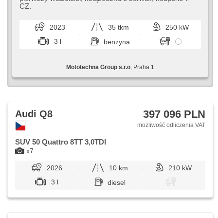
centralny zamek, komputer pokładowy, el. składane
CZ.
lusterka, stabilizacja podwozia (ESP), podgrzewane
fotele, skórzanna tapicerka, czujnik deszczu, przycisk
2023
35 tkm
250 kW
start, czujnik ciśnienia opon, automat, napęd 4x4
3 l
benzyna
Mototechna Group s.r.o
, Praha 1
397 096 PLN
Audi Q8
możliwość odliczenia VAT
SUV 50 Quattro 8TT 3,0TDI
x7
2026
10 km
210 kW
3 l
diesel