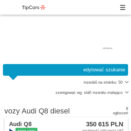
reklama
edytować szukanie
inzerátů na stránku:
50
szeregować wg:
stáří inzerátu malejąco
8
vozy Audi Q8 diesel
ogłoszeń
350 615 PLN
Audi Q8
możliwość odliczenia VAT
nowa cena