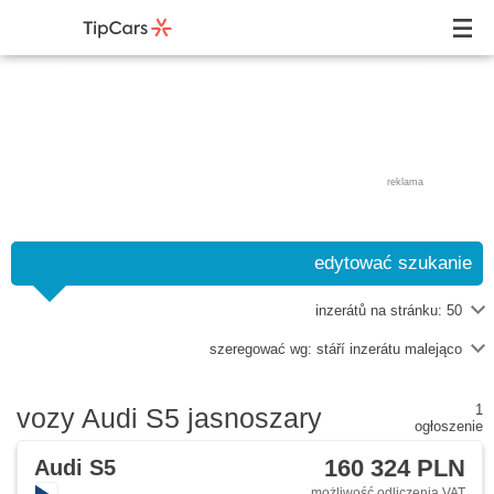
reklama
edytować szukanie
inzerátů na stránku:
50
szeregować wg:
stáří inzerátu malejąco
1
vozy Audi S5 jasnoszary
ogłoszenie
160 324 PLN
Audi S5
możliwość odliczenia VAT