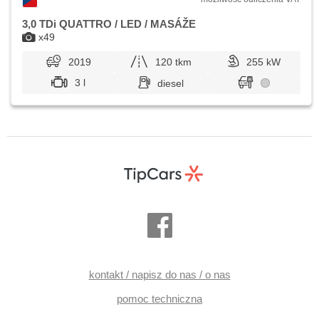
3,0 TDi QUATTRO / LED / MASÁŽE
x49
2019
120 tkm
255 kW
3 l
diesel
kontakt / napisz do nas / o nas
pomoc techniczna