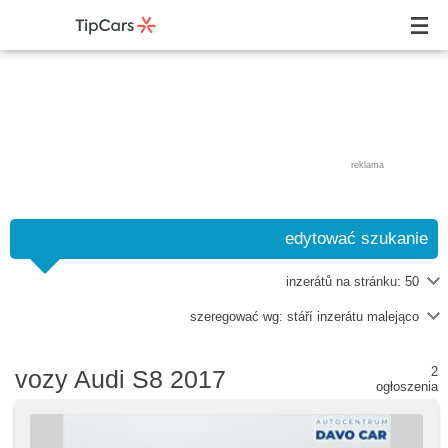
reklama
edytować szukanie
inzerátů na stránku:
50
szeregować wg:
stáří inzerátu malejąco
2
vozy Audi S8 2017
ogłoszenia