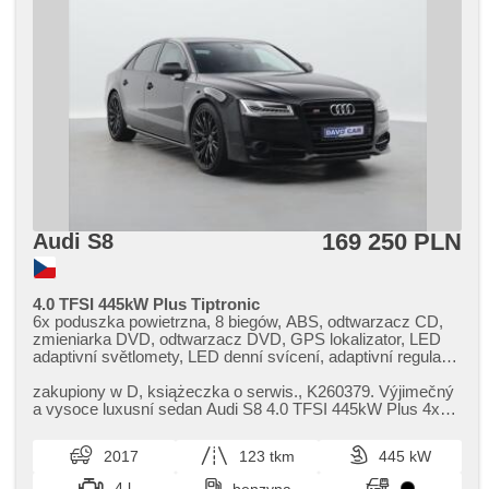
169 250 PLN
Audi S8
4.0 TFSI 445kW Plus Tiptronic
6x poduszka powietrzna, 8 biegów, ABS, odtwarzacz CD,
zmieniarka DVD, odtwarzacz DVD, GPS lokalizator, LED
adaptivní světlomety, LED denní svícení, adaptivní regulace
podvozku, tempomat dotrzymujący odległość, alarm,
ambientní osvětlení interiéru, asistent jízdy v jízdním pruhu,
zakupiony w D,​ książeczka o serwis.,​ K260379. Výjimečný
asistent změny jízdního pruhu, automatyczne lampy
a vysoce luxusní sedan Audi S8 4.0 TFSI 445kW Plus 4x4
ostrzegawcze, klimatronic, automat, aut. regul. kierownicy
Tiptronic představu...
podczas wsiad., automatyczny hamulec, automatické
2017
123 tkm
445 kW
přepínání dálkových světel, bezklíčové odemykání,
bluetooth, asystent hamulcowy, zamykanie centralne -
4 l