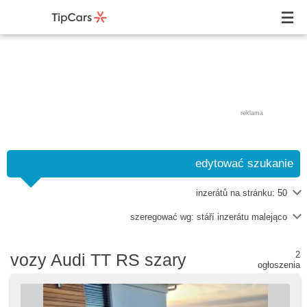
reklama
edytować szukanie
inzerátů na stránku:
50
szeregować wg:
stáří inzerátu malejąco
2
vozy Audi TT RS szary
ogłoszenia