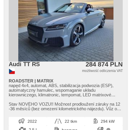
284 874 PLN
Audi TT RS
możliwość odliczenia VAT
ROADSTER | MATRIX
napęd 4x4, automat, ABS, stabilizacja podwozia (ESP),
automatyczny hamulec, wspomaganie układu
kierowniczego, klimatronic, tempomat, LED matrixové
světlomety, LED denní svícení, felgi aluminiowe, komputer
pokładowy, digitální přístrojový štít, volba jízdního režimu,
Stav NOVÉHO VOZU!! Možnost prodloužení záruky na 12​
nawigacja satelitarna, parkovací senzory přední, parkovací
-36 měsíců (bez omezení kilometrického nájezdu). Vůz od
senzory zadní, 360° monitorovací systém (AVM), parkovací
prvního majitele,​ pravi...
kamera, bezklíčové startování, bezklíčové odemykání,
2022
22 tkm
294 kW
czujnik reflektorów, czujnik deszczu, regulowana
kierownica, kierownica wielofunkcyjna, řazení pádly pod
2.5 l