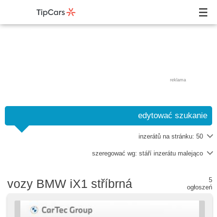
reklama
edytować szukanie
inzerátů na stránku:
50
szeregować wg:
stáří inzerátu malejąco
5
vozy BMW iX1 stříbrná
ogłoszeń