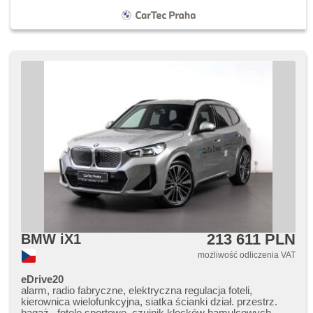
213 611 PLN
BMW iX1
możliwość odliczenia VAT
eDrive20
alarm, radio fabryczne, elektryczna regulacja foteli,
kierownica wielofunkcyjna, siatka ścianki dział. przestrz.
bagaż., fotele sportowe, czujnik klocków hamulcowych,