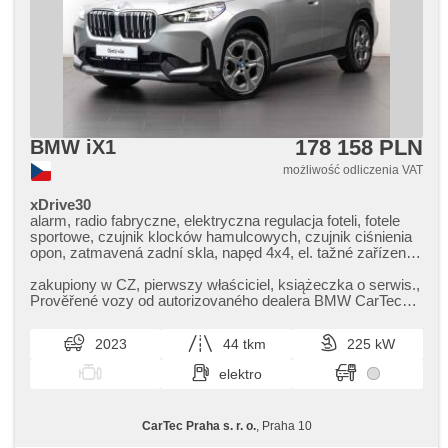
178 158 PLN
BMW iX1
możliwość odliczenia VAT
xDrive30
alarm, radio fabryczne, elektryczna regulacja foteli, fotele
sportowe, czujnik klocków hamulcowych, czujnik ciśnienia
opon, zatmavená zadní skla, napęd 4x4, el. tažné zařízení,
bezklíčové odemykání, bezklíčové startování, podgrzewane
fotele, regulacja natężenia podwozia, asystent martwego
zakupiony w CZ,​ pierwszy właściciel,​ książeczka o serwis.,​
pola, asystent parkowania, LED denní svícení
Prověřené vozy od autorizovaného dealera BMW CarTec
Praha. Pro více inf...
2023
44 tkm
225 kW
elektro
CarTec Praha s. r. o.
, Praha 10