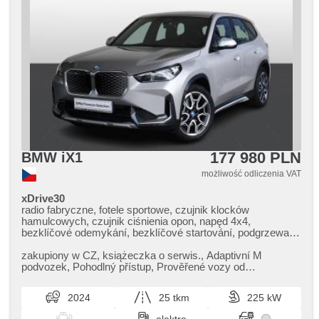
177 980 PLN
BMW iX1
możliwość odliczenia VAT
xDrive30
radio fabryczne, fotele sportowe, czujnik klocków
hamulcowych, czujnik ciśnienia opon, napęd 4x4,
bezklíčové odemykání, bezklíčové startování, podgrzewane
fotele, regulacja natężenia podwozia, asystent martwego
pola, asystent parkowania, LED denní svícení
zakupiony w CZ,​ książeczka o serwis.,​ Adaptivní M
podvozek,​ Pohodlný přístup,​ Prověřené vozy od
autorizovaného dealera BMW CarTec ...
2024
25 tkm
225 kW