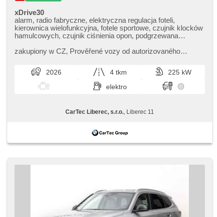
xDrive30
alarm, radio fabryczne, elektryczna regulacja foteli,
kierownica wielofunkcyjna, fotele sportowe, czujnik klocków
hamulcowych, czujnik ciśnienia opon, podgrzewana
kierownica, zatmavená zadní skla, el. tažné zařízení,
bezklíčové odemykání, bezklíčové startování, head-up
zakupiony w CZ,​ Prověřené vozy od autorizovaného
display, podgrzewane fotele, regulacja natężenia podwozia,
dealera BMW CarTec Liberec. Pro více informací
asystent martwego pola, LED denní svícení
kontaktujte naše prodejce nebo ná...
2026
4 tkm
225 kW
elektro
CarTec Liberec, s.r.o.
, Liberec 11