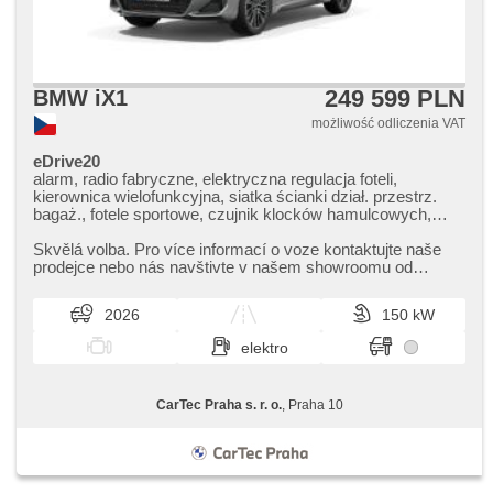
249 599 PLN
BMW iX1
możliwość odliczenia VAT
eDrive20
alarm, radio fabryczne, elektryczna regulacja foteli,
kierownica wielofunkcyjna, siatka ścianki dział. przestrz.
bagaż., fotele sportowe, czujnik klocków hamulcowych,
czujnik ciśnienia opon, podgrzewana kierownica,
zatmavená zadní skla, odvětrávaná sedadla, el. tažné
Skvělá volba. Pro více informací o voze kontaktujte naše
zařízení, bezklíčové odemykání, bezklíčové startování,
prodejce nebo nás navštivte v našem showroomu od
head-up display, podgrzewane fotele, regulacja natężenia
pondělí do pátku,​ vždy o...
podwozia, LED denní svícení
2026
150 kW
elektro
CarTec Praha s. r. o.
, Praha 10