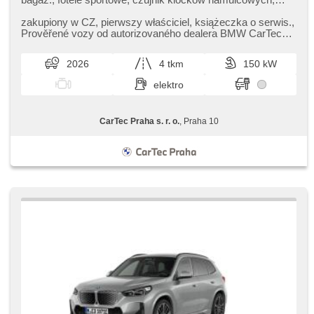
czujnik ciśnienia opon, podgrzewana kierownica,
zatmavená zadní skla, odvětrávaná sedadla, el. tažné
zakupiony w CZ,​ pierwszy właściciel,​ książeczka o serwis.,​
zařízení, bezklíčové odemykání, bezklíčové startování,
Prověřené vozy od autorizovaného dealera BMW CarTec
head-up display, podgrzewane fotele, regulacja natężenia
Praha. Pro více inf...
podwozia, LED denní svícení
2026
4 tkm
150 kW
elektro
CarTec Praha s. r. o.
, Praha 10