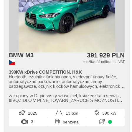
391 929 PLN
BMW M3
możliwość odliczenia VAT
390KW xDrive COMPETITION, H&K
bluetooth, czujnik ciśnienia opon, sledování únavy řidiče,
automatyczne parkowanie, automatyczne lampy
ostrzegawcze, czujnik klocków hamulcowych, elektronická
ruční brzda, immobilizer, alarm, bezklíčové odemykání,
bezklíčové startování, start-stop systém, komputer
zakupiony w D,​ pierwszy właściciel,​ książeczka o serwis.,​
pokładowy, digitální příjem rádia (DAB), AUX, USB,
!!!VOZIDLO V PLNÉ TOVÁRNÍ ZÁRUCE S MOŽNOSTÍ
nawigacja satelitarna, dotykové ovládání palubního
JEJÍHO PRODLOUŽENÍ!!!MOŽNOST...
počítače, radio fabryczne, bezdrátová nabíječka mobilních
2025
13 tkm
390 kW
telefonů, Apple CarPlay, Android Auto, kierownica
wielofunkcyjna, regulowana kierownica, schowek z
3 l
benzyna
klimatyzacją, ambientní osvětlení interiéru, zadní loketní
opěrka, aktywne siedzenie dla kierowcy, fotele regulowane,