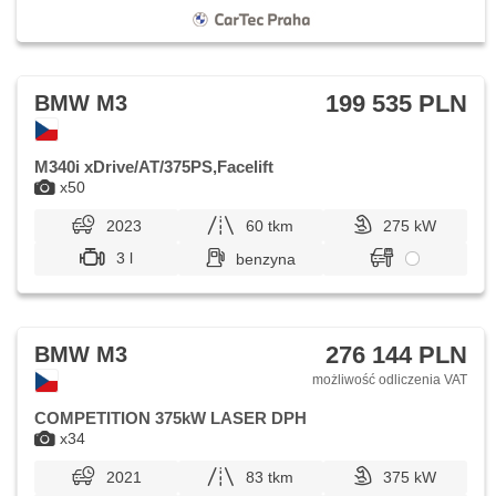
199 535 PLN
BMW M3
M340i xDrive/AT/375PS,Facelift
x50
2023
60 tkm
275 kW
3 l
benzyna
276 144 PLN
BMW M3
możliwość odliczenia VAT
COMPETITION 375kW LASER DPH
x34
2021
83 tkm
375 kW