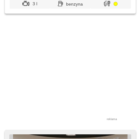
3 l
benzyna
reklama