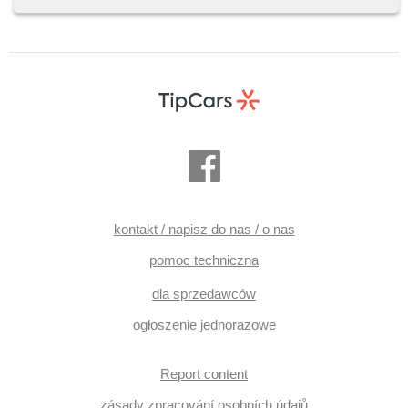
hlasové ovládání palubního počítače, tempomat
dotrzymujący odległość, parkovací senzory přední, napęd
4x4, automat, parkovací kamera
kontakt / napisz do nas / o nas
pomoc techniczna
dla sprzedawców
ogłoszenie jednorazowe
Report content
zásady zpracování osobních údajů