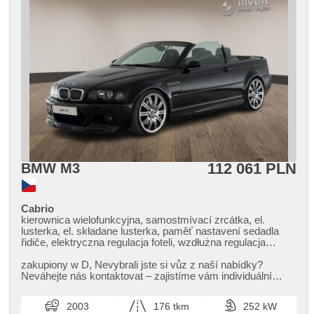
112 061 PLN
BMW M3
Cabrio
kierownica wielofunkcyjna, samostmívací zrcátka, el.
lusterka, el. składane lusterka, paměť nastavení sedadla
řidiče, elektryczna regulacja foteli, wzdłużna regulacja
siedzeń, fotele regulowane, fotele sportowe, podgrzewane
fotele, asystent parkowania, automat, komputer pokładowy,
zakupiony w D,​ Nevybrali jste si vůz z naší nabídky?
halogeny, czujnik deszczu, czujnik reflektorów, ABS,
Neváhejte nás kontaktovat – zajistíme vám individuální
stabilizacja podwozia (ESP), przeciwpoślizgowy system kół
dovoz vozu na zakázku ...
(ASR), isofix, radio fabryczne, wspomaganie układu
2003
176 tkm
252 kW
kierowniczego, regulowana kierownica, immobilizer, el.