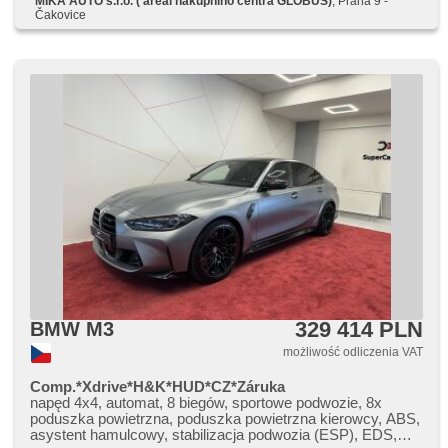
MIKA AUTO s.r.o. ( areál nákupního centra GLOBUS)
, Praha 9 -
nastavení sedadla řidiče, fotele regulowane, czujnik
Čakovice
ciśnienia opon, halogeny, AUX, radio fabryczne, odtwarzacz
CD, zmieniarka CD, termometr zewnętrzny, kanapa tylna
dzielona, termometr wewnętrzny, przygotowanie do
instalowania telefonu, rozsuwany dach, zadní pohon, napęd
4x2, wzdłużna regulacja siedzeń, chowane zagłówki, starter
elektroniczny, malý kožený paket
329 414 PLN
BMW M3
możliwość odliczenia VAT
Comp.*Xdrive*H&K*HUD*CZ*Záruka
napęd 4x4, automat, 8 biegów, sportowe podwozie, 8x
poduszka powietrzna, poduszka powietrzna kierowcy, ABS,
asystent hamulcowy, stabilizacja podwozia (ESP), EDS,