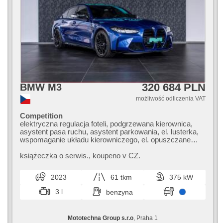
320 684 PLN
BMW M3
możliwość odliczenia VAT
Competition
elektryczna regulacja foteli, podgrzewana kierownica,
asystent pasa ruchu, asystent parkowania, el. lusterka,
wspomaganie układu kierowniczego, el. opuszczane
szyby, radio fabryczne, klimatronic, ABS,
przeciwpoślizgowy system kół (ASR), centralny zamek,
książeczka o serwis.,​ koupeno v CZ.
komputer pokładowy, el. składane lusterka, stabilizacja
podwozia (ESP), podgrzewane fotele, head-up display,
2023
61 tkm
375 kW
skórzanna tapicerka, czujnik deszczu, przycisk start,
fotele sportowe, czujnik ciśnienia opon, USB, regulacja
3 l
benzyna
natężenia podwozia, automat, napęd 4x4
Mototechna Group s.r.o
, Praha 1