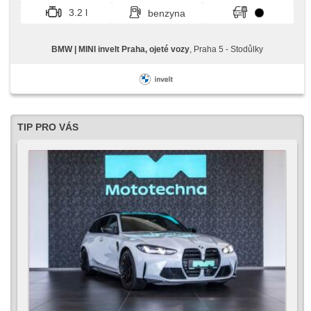
opuszczane szyby, termometr zewnętrzny, napęd 4x2
3.2 l
benzyna
BMW | MINI invelt Praha, ojeté vozy
, Praha 5 - Stodůlky
TIP PRO VÁS