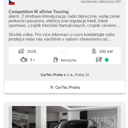
możliwość odliczenia VAT
Competition M xDrive Touring
alarm, 2 strefowa klimatyzacja, radio fabryczne, wyłączenie
poduszki pasażera, elektryczna regulacja foteli, fotele
sportowe, czujnik klocków hamulcowych, czujnik ciśnienia
opon, podgrzewana kierownica, zatmavená zadní skla,
bezklíčové odemykání, bezklíčové startování, odvětrávaná
Skvělá volba. Pro více informací o voze kontaktujte naše
sedadla, podgrzewane fotele, regulacja natężenia podwozia,
prodejce nebo nás navštivte v našem showroomu od
LED denní svícení
pondělí do pátku,​ vždy o...
2026
390 kW
3 l
benzyna
CarTec Praha s. r. o.
, Praha 10