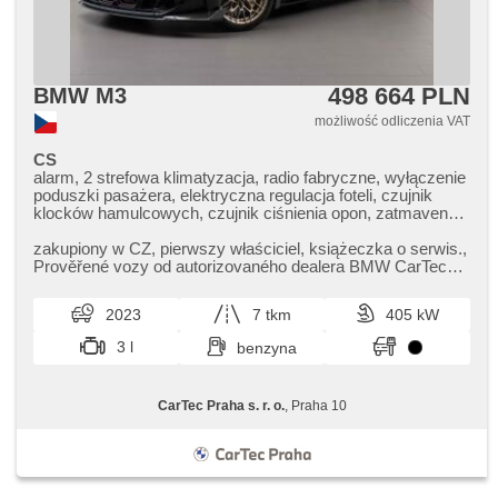
498 664 PLN
BMW M3
możliwość odliczenia VAT
CS
alarm, 2 strefowa klimatyzacja, radio fabryczne, wyłączenie
poduszki pasażera, elektryczna regulacja foteli, czujnik
klocków hamulcowych, czujnik ciśnienia opon, zatmavená
zadní skla, napęd 4x4, bezklíčové odemykání, bezklíčové
startování, podgrzewane fotele, regulacja natężenia
zakupiony w CZ,​ pierwszy właściciel,​ książeczka o serwis.,​
podwozia, asystent martwego pola, asystent parkowania
Prověřené vozy od autorizovaného dealera BMW CarTec
Praha. Pro více inf...
2023
7 tkm
405 kW
3 l
benzyna
CarTec Praha s. r. o.
, Praha 10