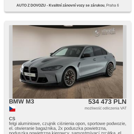
paměť nastavení sedadla řidiče, podgrzewane fotele, fotele
AUTO Z DOVOZU - Kvalitní zánovní vozy se zárukou
, Praha 6
sportowe, isofix, elektryczna regulacja foteli, światła do
jazdy dziennej, lampy tylne LED, automatické přepínání
dálkových světel, halogeny, felgi aluminiowe, el. lusterka,
podgrzewane lusterka, el. składane lusterka, czujnik
deszczu, czujnik reflektorów, el. opuszczane przednie
szyby, el. opuszczane szyby, przyciemniane szyby, el.
otwieranie bagażnika, centralny zamek, řazení pádly pod
volantem, automat. blok. mech. różnicowego, regulacja
natężenia podwozia, třízónová klimatizace, reflektory LED,
LED adaptivní světlomety, wyłączenie poduszki pasażera,
zamykanie centralne - zdalne, kanapa tylna dzielona, head-
up display, hlasové ovládání palubního počítače, tempomat,
hands free, 360° monitorovací systém (AVM), parkovací
senzory přední, termometr zewnętrzny, sportowe podwozie,
końcówka tłumika, wspomaganie układu kierowniczego,
stabilizacja podwozia (ESP), przeciwpoślizgowy system kół
(ASR), EDS, nouzové brzdění (PEBS), asystent
hamulcowy, automatyczny hamulec, 7x airbag, napęd 4x4,
automat, 8 biegów, skórzana tapicerka, ABS
534 473 PLN
BMW M3
możliwość odliczenia VAT
CS
felgi aluminiowe, czujnik ciśnienia opon, sportowe podwozie,
el. otwieranie bagażnika, 2x poduszka powietrzna,
poduszka powietrzna kierowcy, samostmívací zrcátka, el.