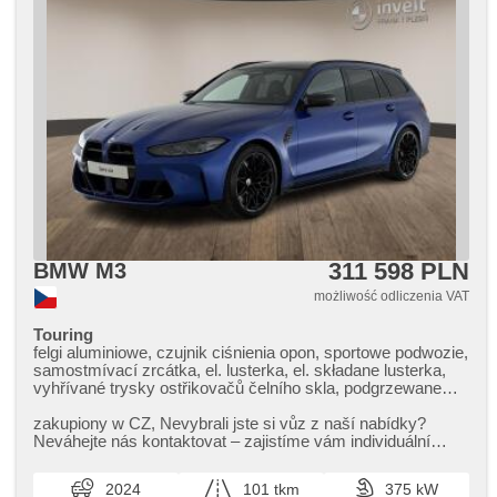
311 598 PLN
BMW M3
możliwość odliczenia VAT
Touring
felgi aluminiowe, czujnik ciśnienia opon, sportowe podwozie,
samostmívací zrcátka, el. lusterka, el. składane lusterka,
vyhřívané trysky ostřikovačů čelního skla, podgrzewane
lusterka, paměť nastavení sedadla řidiče, elektryczna
regulacja foteli, wzdłużna regulacja siedzeń, fotele
zakupiony w CZ,​ Nevybrali jste si vůz z naší nabídky?
regulowane, podgrzewane fotele, automatické přepínání
Neváhejte nás kontaktovat – zajistíme vám individuální
dálkových světel, tempomat dotrzymujący odległość,
dovoz vozu na zakázku...
asystent pasa ruchu, nouzové brzdění (PEBS), ukazatel
2024
101 tkm
375 kW
rychlostního limitu (SLIF), asistent jízdy v koloně, asistent