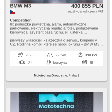
400 855 PLN
BMW M3
możliwość odliczenia VAT
Competition
8x poduszka powietrzna, alarm, automatyczne
parkowanie, elektryczna regulacja foteli, podgrzewana
kierownica, asystent pasa ruchu, el. lusterka,
wspomaganie układu kierowniczego, el. opuszczane
szyby, radio fabryczne, klimatronic, ABS,
pierwszy właściciel,​ książeczka o serwis.,​ koupeno v
przeciwpoślizgowy system kół (ASR), centralny zamek,
CZ. Rodinné kombi,​ které se nebojí okruhu – BMW M3
komputer pokładowy, el. składane lusterka, stabilizacja
Touring Competition přináš...
podwozia (ESP), halogeny, podgrzewane fotele,
2025
22 tkm
390 kW
skórzanna tapicerka, czujnik deszczu, przycisk start,
fotele sportowe, czujnik ciśnienia opon, USB, regulacja
3 l
benzyna
natężenia podwozia, automat, napęd 4x4
Mototechna Group s.r.o
, Praha 1