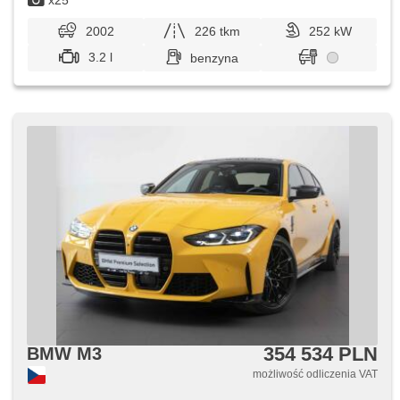
x25
2002
226 tkm
252 kW
3.2 l
benzyna
354 534 PLN
BMW M3
możliwość odliczenia VAT