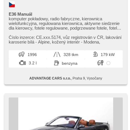
E36 Manuál
komputer pokładowy, radio fabryczne, kierownica
wielofunkcyjna, regulowana kierownica, aktywne siedzenie
dla kierowcy, fotele regulowane, podgrzewane fotele, fotele
sportowe, felgi aluminiowe, el. opuszczane szyby,
klimatronic, szyber elektryczny, bi-xenonové světlomety,
Číslo inzerce: CE.xxx.5174,​ vůz registrován v ČR,​ lakování
zadní pohon, manualna skrzynia biegów, skórzana
karoserie bílá ​- Alpine,​ kožený interiér ​- Modena,​
tapicerka, spełnia EURO I
1996
328 tkm
179 kW
3.2 l
benzyna
ADVANTAGE CARS s.r.o.
, Praha 9, Vysočany