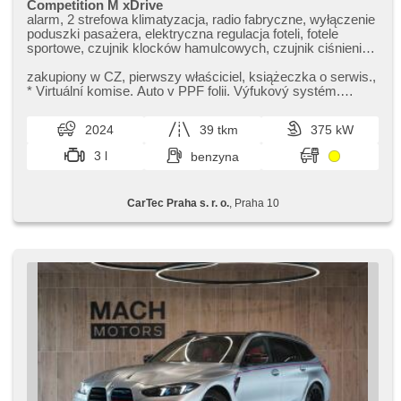
Competition M xDrive
alarm, 2 strefowa klimatyzacja, radio fabryczne, wyłączenie
poduszki pasażera, elektryczna regulacja foteli, fotele
sportowe, czujnik klocków hamulcowych, czujnik ciśnienia
opon, zatmavená zadní skla, napęd 4x4, bezklíčové
odemykání, bezklíčové startování, odvětrávaná sedadla,
zakupiony w CZ,​ pierwszy właściciel,​ książeczka o serwis.,​
podgrzewane fotele, regulacja natężenia podwozia, laserové
​* Virtuální komise. Auto v PPF folii. Výfukový systém.
světlomety
Prověřené vozy o...
2024
39 tkm
375 kW
3 l
benzyna
CarTec Praha s. r. o.
, Praha 10