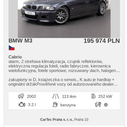
195 974 PLN
BMW M3
Cabrio
alarm, 2 strefowa klimatyzacja, czujnik reflektorów,
elektryczna regulacja foteli, radio fabryczne, kierownica
wielofunkcyjna, fotele sportowe, rozsuwany dach, halogeny,
spryskiwacze reflektorów, podgrzewane fotele
zakupiony w D,​ książeczka o serwis.,​ K autu je hardtop ​+
originální držákPrověřené vozy od autorizovaného dealera
BMW CarTec Praha...
2002
113 tkm
252 kW
3.2 l
benzyna
CarTec Praha s. r. o.
, Praha 10