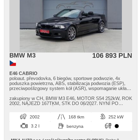
106 893 PLN
BMW M3
E46 CABRIO
poloaut. převodovka, 6 biegów, sportowe podwozie, 4x
poduszka powietrzna, ABS, stabilizacja podwozia (ESP),
przeciwpoślizgowy system kół (ASR), wspomaganie układu
kierowniczego, klimatronic, bi-xenonové světlomety, felgi
aluminiowe, komputer pokładowy, parkovací senzory zadní,
zakupiony w CH,​ BMW M3 E46,​ MOTOR S54 252kW,​ ROK
asystent parkowania, czujnik reflektorów, czujnik deszczu,
2002,​ NÁJEZD 167TKM,​ STK DO 06/2027. NYNÍ PO
regulowana kierownica, kierownica wielofunkcyjna, řazení
VÝMENĚ OLEJE,​ PŘED 10TKM VÝMĚNA OJNI...
pádly pod volantem, el. opuszczane szyby, el. składane
2002
168 tkm
252 kW
lusterka, el. lusterka, samostmívací zrcátka, immobilizer,
zamykanie centralne - zdalne, centralny zamek, fotele
3.2 l
benzyna
sportowe, skórzanna tapicerka, skórzana tapicerka,
podgrzewane fotele, elektryczna regulacja foteli, fotele
regulowane, aktywne siedzenie dla kierowcy, paměť