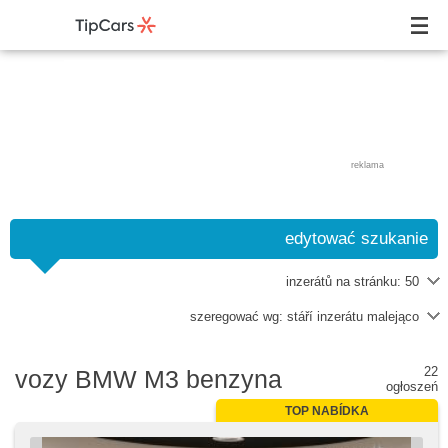
reklama
edytować szukanie
inzerátů na stránku:
50
szeregować wg:
stáří inzerátu malejąco
22
vozy BMW M3 benzyna
ogłoszeń
TOP NABÍDKA