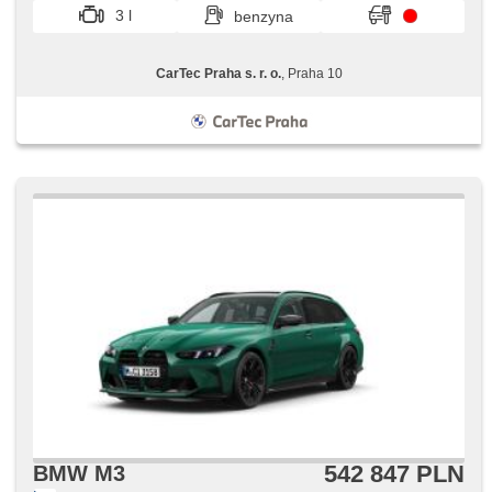
3 l
benzyna
CarTec Praha s. r. o.
, Praha 10
542 847 PLN
BMW M3