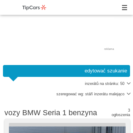
reklama
edytować szukanie
inzerátů na stránku:
50
szeregować wg:
stáří inzerátu malejąco
3
vozy BMW Seria 1 benzyna
ogłoszenia