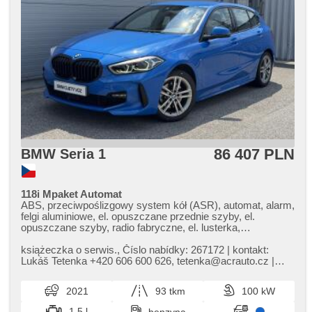
86 407 PLN
BMW Seria 1
118i Mpaket Automat
ABS, przeciwpoślizgowy system kół (ASR), automat, alarm,
felgi aluminiowe, el. opuszczane przednie szyby, el.
opuszczane szyby, radio fabryczne, el. lusterka,
podgrzewane lusterka, podgrzewane fotele, fotele sportowe,
tempomat, immobilizer, centralny zamek, sportowe
książeczka o serwis.,​ Číslo nabídky: 267172 | kontakt:
podwozie, stabilizacja podwozia (ESP), kierownica
Lukáš Tetenka ​+420 606 600 626,​ tetenka@acrauto.cz |
wielofunkcyjna, USB, halogeny, el. składane lusterka,
Barva: MISANO BLUE ME...
asystent hamulcowy, czujnik ciśnienia opon, tempomat
2021
93 tkm
100 kW
dotrzymujący odległość, AUX, reflektory LED, światła do
jazdy dziennej, start-stop systém, bluetooth, paměťová
1.5 l