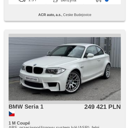
benzyna
karta, isofix, parkovací senzory přední, parkovací senzory
zadní, bezklíčové startování, digitální příjem rádia (DAB),
LED adaptivní světlomety
ACR auto, a.s.
, Ceske Budejovice
249 421 PLN
BMW Seria 1
1 M Coupé
ABS, przeciwpoślizgowy system kół (ASR), felgi