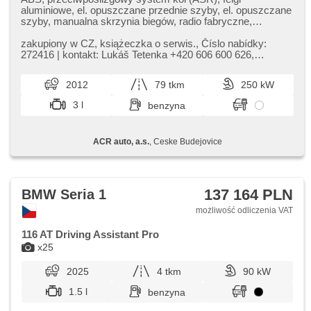
aluminiowe, el. opuszczane przednie szyby, el. opuszczane
szyby, manualna skrzynia biegów, radio fabryczne,
skórzanna tapicerka, el. lusterka, wspomaganie układu
kierowniczego, podgrzewane fotele, fotele sportowe,
zakupiony w CZ,​ książeczka o serwis.,​ Číslo nabídky:
tempomat, immobilizer, centralny zamek, reflektory
272416 | kontakt: Lukáš Tetenka ​+420 606 600 626,​
ksenonowe, stabilizacja podwozia (ESP), kierownica
tetenka@acrauto.cz | Vůz u...
wielofunkcyjna, USB, czujnik deszczu, el. składane
2012
79 tkm
250 kW
lusterka, tempomat dotrzymujący odległość, skórzana
tapicerka, światła do jazdy dziennej, hands free, paměťová
3 l
benzyna
karta, isofix, digitální příjem rádia (DAB)
ACR auto, a.s.
, Ceske Budejovice
137 164 PLN
BMW Seria 1
możliwość odliczenia VAT
116 AT Driving Assistant Pro
x25
2025
4 tkm
90 kW
1.5 l
benzyna