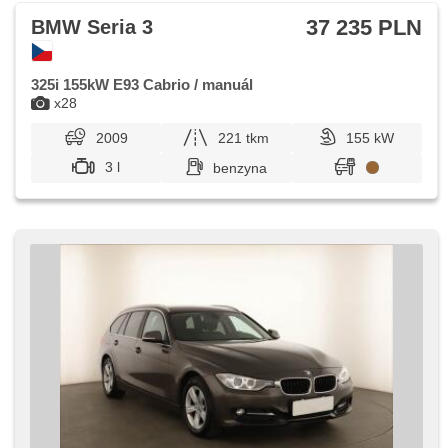
dla kierowcy
37 235 PLN
BMW Seria 3
325i 155kW E93 Cabrio / manuál
x28
2009
221 tkm
155 kW
3 l
benzyna