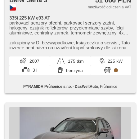
51 666 PLN
BMW Seria 3
możliwość odliczenia VAT
335i 225 kW e93 AT
parkovací senzory přední, parkovací senzory zadní,
halogeny, czujnik reflektorów, przyciemniane szyby, felgi
aluminiowe, centralny zamek, termometr zewnętrzny, 4x
poduszka powietrzna, 6x poduszka powietrzna, ABS,
poduszka powietrzna kierowcy, zamykanie centralne -
zakupiony w D,​ bezwypadkowe,​ książeczka o serwis.,​ Tato
zdalne, przeciwpoślizgowy system kół (ASR), stabilizacja
inzerce není návrh na uzavření kupní smlouvy dle zákona
podwozia (ESP), czujnik ciśnienia opon, czujnik deszczu,
89/2012 Sb. VÍCE I...
wspomaganie układu kierowniczego, tempomat, radio
2007
175 tkm
225 kW
fabryczne, el. lusterka, el. składane lusterka, el. opuszczane
przednie szyby, immobilizer, klimatronic, skórzana
3 l
benzyna
tapicerka, zadní loketní opěrka, malý kožený paket,
kierownica wielofunkcyjna, regulowana kierownica,
komputer pokładowy, przycisk start, spryskiwacze
PYRAMIDA Průhonice s.r.o. - DasWeltAuto
, Průhonice
reflektorów, podgrzewane fotele, přední pohon, automat