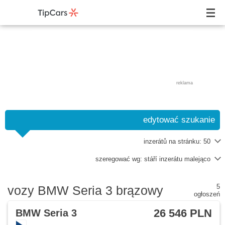
reklama
edytować szukanie
inzerátů na stránku:
50
szeregować wg:
stáří inzerátu malejąco
5
vozy BMW Seria 3 brązowy
ogłoszeń
26 546 PLN
BMW Seria 3