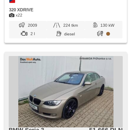
320 XDRIVE
x22
2009
224 tkm
130 kW
2 l
diesel