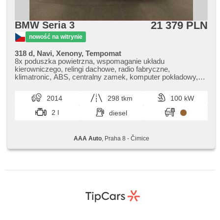
21 379 PLN
BMW Seria 3
nowość na witrynie
318 d, Navi, Xenony, Tempomat
8x poduszka powietrzna, wspomaganie układu
kierowniczego, relingi dachowe, radio fabryczne,
klimatronic, ABS, centralny zamek, komputer pokładowy,
stabilizacja podwozia (ESP), halogeny, skórzanna tapicerka,
czujnik ciśnienia opon, manualna skrzynia biegów
2014
298 tkm
100 kW
2 l
diesel
AAA Auto
, Praha 8 - Čimice