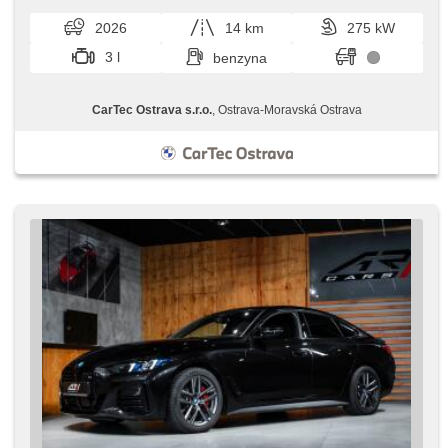
pondělí do pátku,​ vždy o...
2026
14 km
275 kW
3 l
benzyna
CarTec Ostrava s.r.o.
, Ostrava-Moravská Ostrava