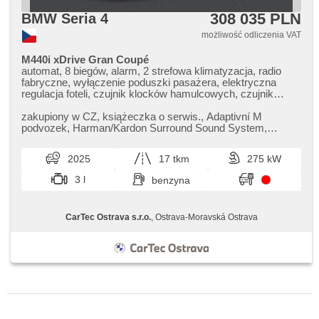
308 035 PLN
BMW Seria 4
możliwość odliczenia VAT
M440i xDrive Gran Coupé
automat, 8 biegów, alarm, 2 strefowa klimatyzacja, radio
fabryczne, wyłączenie poduszki pasażera, elektryczna
regulacja foteli, czujnik klocków hamulcowych, czujnik
ciśnienia opon, podgrzewana kierownica, zatmavená zadní
skla, napęd 4x4, el. tažné zařízení, bezklíčové odemykání,
zakupiony w CZ,​ książeczka o serwis.,​ Adaptivní M
bezklíčové startování, podgrzewane fotele, regulacja
podvozek,​ Harman/Kardon Surround Sound System,​
natężenia podwozia, LED denní svícení
Driving Assistant Professional,​ V...
2025
17 tkm
275 kW
3 l
benzyna
CarTec Ostrava s.r.o.
, Ostrava-Moravská Ostrava