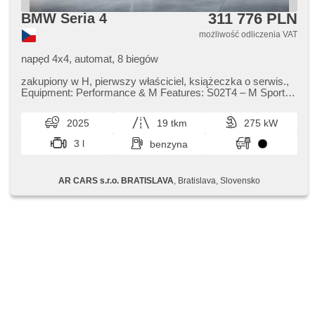
311 776 PLN
BMW Seria 4
możliwość odliczenia VAT
napęd 4x4, automat, 8 biegów
zakupiony w H,​ pierwszy właściciel,​ książeczka o serwis.,​
Equipment: Performance & M Features: S02T4 – M Sport
differential S02VF ...
2025
19 tkm
275 kW
3 l
benzyna
AR CARS s.r.o. BRATISLAVA
, Bratislava, Slovensko