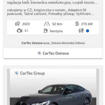
regulacja foteli, kierownica wielofunkcyjna, czujnik klocków
hamulcowych, czujnik ciśnienia opon, podgrzewana
kierownica, zatmavená zadní skla, napęd 4x4, el. tažné
zakupiony w CZ,​ książeczka o serwis.,​ Adaptivní M
zařízení, bezklíčové odemykání, bezklíčové startování,
podvozek,​ Tažné zařízení,​ Pohodlný přístup,​ Vyhřívání
podgrzewane fotele, regulacja natężenia podwozia, asystent
sedadla řidič/spolujezdec...
martwego pola, laserové světlomety
2023
52 tkm
275 kW
3 l
benzyna
CarTec Ostrava s.r.o.
, Ostrava-Moravská Ostrava