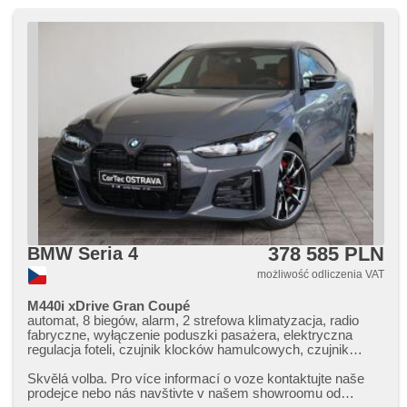
378 585 PLN
BMW Seria 4
możliwość odliczenia VAT
M440i xDrive Gran Coupé
automat, 8 biegów, alarm, 2 strefowa klimatyzacja, radio
fabryczne, wyłączenie poduszki pasażera, elektryczna
regulacja foteli, czujnik klocków hamulcowych, czujnik
ciśnienia opon, zatmavená zadní skla, el. tažné zařízení,
bezklíčové odemykání, bezklíčové startování, podgrzewane
Skvělá volba. Pro více informací o voze kontaktujte naše
fotele, regulacja natężenia podwozia, LED denní svícení
prodejce nebo nás navštivte v našem showroomu od