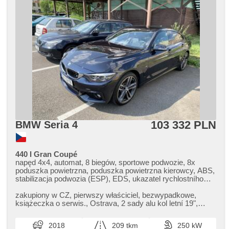
103 332 PLN
BMW Seria 4
440 I Gran Coupé
napęd 4x4, automat, 8 biegów, sportowe podwozie, 8x
poduszka powietrzna, poduszka powietrzna kierowcy, ABS,
stabilizacja podwozia (ESP), EDS, ukazatel rychlostního
limitu (SLIF), asystent pasa ruchu, sledování únavy řidiče,
regulacja natężenia podwozia, adaptivní regulace podvozku,
zakupiony w CZ,​ pierwszy właściciel,​ bezwypadkowe,​
wspomaganie układu kierowniczego, 4 strefowa
książeczka o serwis.,​ Ostrava,​ 2 sady alu kol letní 19",​
klimatyzacja, klimatronic, tempomat, bi-xenonové
zimní 18",​ Bez zavad v...
světlomety, adaptacyjne reflektory, światła do jazdy
2018
209 tkm
250 kW
dziennej, automatické přepínání dálkových světel, felgi