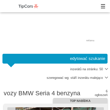
reklama
edytować szukanie
inzerátů na stránku:
50
szeregować wg:
stáří inzerátu malejąco
6
vozy BMW Seria 4 benzyna
ogłoszeń
TOP NABÍDKA