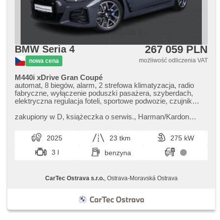
267 059 PLN
BMW Seria 4
możliwość odliczenia VAT
nowa cena
M440i xDrive Gran Coupé
automat, 8 biegów, alarm, 2 strefowa klimatyzacja, radio
fabryczne, wyłączenie poduszki pasażera, szyberdach,
elektryczna regulacja foteli, sportowe podwozie, czujnik
klocków hamulcowych, czujnik ciśnienia opon, zatmavená
zadní skla, napęd 4x4, bezklíčové odemykání, bezklíčové
zakupiony w D,​ książeczka o serwis.,​ Harman/Kardon
startování, podgrzewane fotele
Surround Sound System,​ Pohodlný přístup,​ Sportovní
diferenciál M,​ Prověřené vo...
2025
23 tkm
275 kW
3 l
benzyna
CarTec Ostrava s.r.o.
, Ostrava-Moravská Ostrava