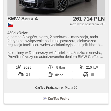
261 714 PLN
BMW Seria 4
możliwość odliczenia VAT
430d xDrive
automat, 8 biegów, alarm, 2 strefowa klimatyzacja, radio
fabryczne, wyłączenie poduszki pasażera, elektryczna
regulacja foteli, kierownica wielofunkcyjna, czujnik klocków
hamulcowych, czujnik ciśnienia opon, podgrzewana
kierownica, zatmavená zadní skla, napęd 4x4, el. tažné
zakupiony w D,​ pierwszy właściciel,​ książeczka o serwis.,​
zařízení, bezklíčové odemykání, bezklíčové startování,
Prověřené vozy od autorizovaného dealera BMW CarTec
podgrzewane fotele, regulacja natężenia podwozia, LED
Praha. Pro více info...
denní svícení
2025
8 tkm
210 kW
3 l
diesel
CarTec Praha s. r. o.
, Praha 10