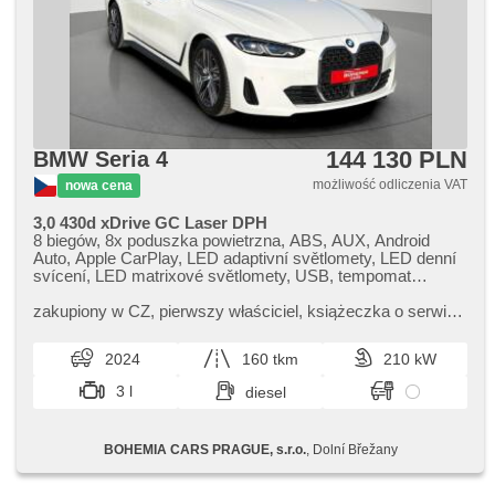
144 130 PLN
BMW Seria 4
możliwość odliczenia VAT
nowa cena
3,0 430d xDrive GC Laser DPH
8 biegów, 8x poduszka powietrzna, ABS, AUX, Android
Auto, Apple CarPlay, LED adaptivní světlomety, LED denní
svícení, LED matrixové světlomety, USB, tempomat
dotrzymujący odległość, poduszka powietrzna kierowcy,
aktivní kapota, asistent jízdy v jízdním pruhu, asistent jízdy
zakupiony w CZ,​ pierwszy właściciel,​ książeczka o serwis.,​
v koloně, asistent rozjezdu do kopce (HSA), asistent změny
Nabízíme k prodeji vůz BMW 430D xDrive s odpočtem
jízdního pruhu, automatyczne lampy ostrzegawcze,
DPH a plnou servisní ...
2024
160 tkm
210 kW
klimatronic, automat, automat. blok. mech. różnicowego,
automatyczny hamulec, automatické přepínání dálkových
3 l
diesel
světel, radio fabryczne, bluetooth, asystent hamulcowy,
zamykanie centralne - zdalne, centralny zamek, wyłączenie
poduszki pasażera, światła do jazdy dziennej, digitální
BOHEMIA CARS PRAGUE, s.r.o.
, Dolní Břežany
příjem rádia (DAB), digitální přístrojová deska, digitální
přístrojový štít, dotykové ovládání palubního počítače,
kanapa tylna dzielona, el. opuszczane szyby, el. składane