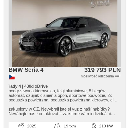
319 793 PLN
BMW Seria 4
możliwość odliczenia VAT
řady 4 | 430d xDrive
podgrzewana kierownica, felgi aluminiowe, 8 biegów,
automat, czujnik ciśnienia opon, sportowe podwozie, 2x
poduszka powietrzna, poduszka powietrzna kierowcy, el.
tažné zařízení, samostmívací zrcátka, el. lusterka, el.
składane lusterka, vyhřívané trysky ostřikovačů čelního
zakupiony w CZ,​ Nevybrali jste si vůz z naší nabídky?
skla, podgrzewane lusterka, paměť nastavení sedadla
Neváhejte nás kontaktovat – zajistíme vám individuální
řidiče, elektryczna regulacja foteli, wzdłużna regulacja
dovoz vozu na zakázku...
siedzeń, fotele regulowane, podgrzewane fotele, ambientní
2025
19 tkm
210 kW
osvětlení interiéru, reflektory LED, adaptacyjne reflektory,