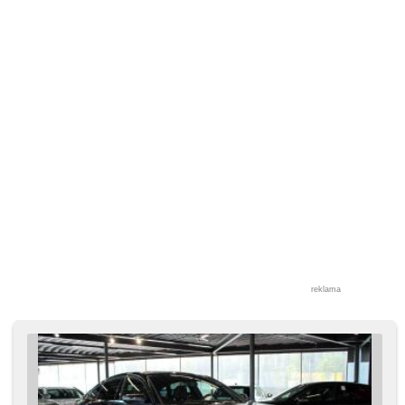
lusterka, el. otwieranie bagażnika, el. lusterka, elektronická
ruční brzda, hands free, asystent pasa ruchu, asystent
martwego pola, hlídání provozu při couvání (RCTA),
immobilizer, isofix, klimatyzacja, schowek z klimatyzacją,
skórzanna tapicerka, skórzana tapicerka, laserové
světlomety, felgi aluminiowe, halogeny, kierownica
wielofunkcyjna, regulowana kierownica, adaptacyjne
reflektory, komputer pokładowy, parkovací kamera,
parkovací senzory přední, parkovací senzory zadní, spełnia
EURO VI, napęd 4x4, fotele regulowane, wspomaganie
układu kierowniczego, przeciwpoślizgowy system kół
(ASR), reflektory LED, regulacja natężenia podwozia,
nawigacja satelitarna, czujnik klocków hamulcowych,
czujnik deszczu, czujnik reflektorów, stabilizacja podwozia
(ESP), start-stop systém, przycisk start, tempomat,
przyciemniane szyby, třízónová klimatizace, ukazatel
rychlostního limitu (SLIF), termometr zewnętrzny, volba
jízdního režimu, podgrzewane fotele, vyhřívaná zadní
sedadla, chowane zagłówki, fotele regulowane, zadní loketní
opěrka, wycieraczka tylna, lampy tylne LED, dod.
reklama
zabezpieczenia, zatmavená zadní skla, řazení pádly pod
volantem