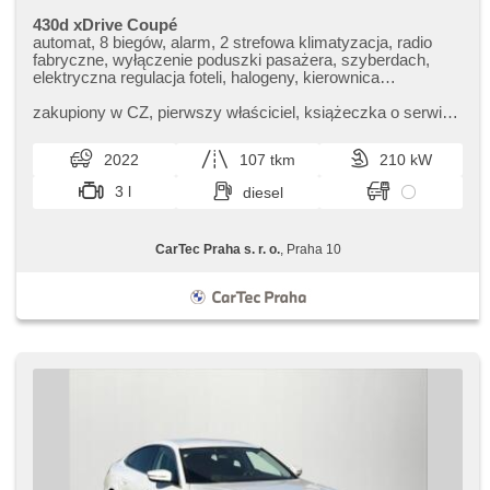
430d xDrive Coupé
automat, 8 biegów, alarm, 2 strefowa klimatyzacja, radio
fabryczne, wyłączenie poduszki pasażera, szyberdach,
elektryczna regulacja foteli, halogeny, kierownica
wielofunkcyjna, sportowe podwozie, czujnik klocków
hamulcowych, czujnik ciśnienia opon, zatmavená zadní
zakupiony w CZ,​ pierwszy właściciel,​ książeczka o serwis.,​
skla, napęd 4x4, bezklíčové odemykání, bezklíčové
Prověřené vozy od autorizovaného dealera BMW CarTec
startování, podgrzewane fotele, asystent martwego pola,
Praha. Pro více inf...
2022
107 tkm
210 kW
asystent parkowania
3 l
diesel
CarTec Praha s. r. o.
, Praha 10