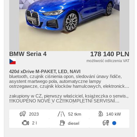
178 140 PLN
BMW Seria 4
możliwość odliczenia VAT
420d xDrive M-PAKET, LED, NAVI
bluetooth, czujnik ciśnienia opon, sledování únavy řidiče,
asystent martwego pola, automatyczne lampy
ostrzegawcze, czujnik klocków hamulcowych, elektronická
ruční brzda, immobilizer, alarm, bezklíčové startování, start-
stop systém, komputer pokładowy, digitální příjem rádia
zakupiony w CZ,​ pierwszy właściciel,​ książeczka o serwis.,​
(DAB), AUX, USB, nawigacja satelitarna, digitální přístrojový
!!!KOUPENO NOVÉ V CZ!!!KOMPLETNÍ SERVISNÍ
štít, dotykové ovládání palubního počítače, radio fabryczne,
HISTORIE BMW!!!VŮZ V TOVÁRNÍ ...
bezdrátová nabíječka mobilních telefonů, Apple CarPlay,
2023
52 tkm
140 kW
Android Auto, kierownica wielofunkcyjna, regulowana
kierownica, schowek z klimatyzacją, ambientní osvětlení
2 l
diesel
interiéru, zadní loketní opěrka, aktywne siedzenie dla
kierowcy, fotele regulowane, podgrzewane fotele, isofix,
elektryczna regulacja foteli, światła do jazdy dziennej, lampy