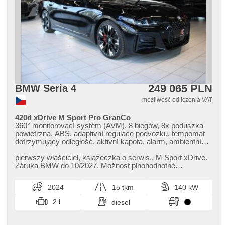
249 065 PLN
BMW Seria 4
możliwość odliczenia VAT
420d xDrive M Sport Pro GranCo
360° monitorovací systém (AVM), 8 biegów, 8x poduszka
powietrzna, ABS, adaptivní regulace podvozku, tempomat
dotrzymujący odległość, aktivní kapota, alarm, ambientní
osvětlení interiéru, Android Auto, Apple CarPlay, asistent
jízdy v jízdním pruhu, asistent jízdy v koloně, asistent
pierwszy właściciel,​ książeczka o serwis.,​ M Sport xDrive.
rozjezdu do kopce (HSA), asistent stability přívěsu (TSA),
Záruka BMW do 10/2027. Možnost plnohodnotné
asistent změny jízdního pruhu, automatyczne lampy
prodloužené záruky na další...
ostrzegawcze, klimatronic, automat, automat. blok. mech.
2024
15 tkm
140 kW
różnicowego, automatyczny hamulec, automatyczne
parkowanie, automatické přepínání dálkových světel,
2 l
diesel
samostmívací zrcátka, radio fabryczne, bezdrátová
nabíječka mobilních telefonů, bluetooth, asystent
hamulcowy, zamykanie centralne - zdalne, centralny