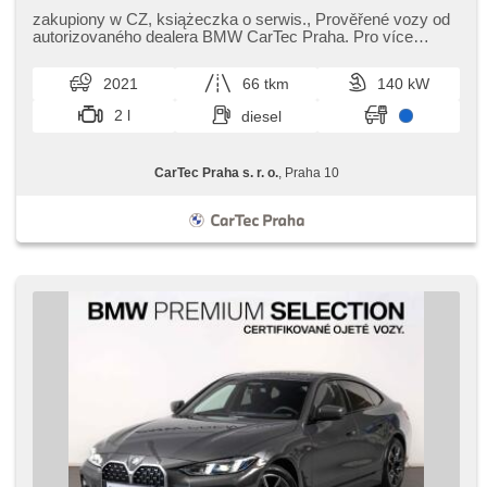
klocków hamulcowych, czujnik ciśnienia opon,
podgrzewana kierownica, napęd 4x4, podgrzewane fotele,
zakupiony w CZ,​ książeczka o serwis.,​ Prověřené vozy od
asystent parkowania
autorizovaného dealera BMW CarTec Praha. Pro více
informací kontaktujte na...
2021
66 tkm
140 kW
2 l
diesel
CarTec Praha s. r. o.
, Praha 10