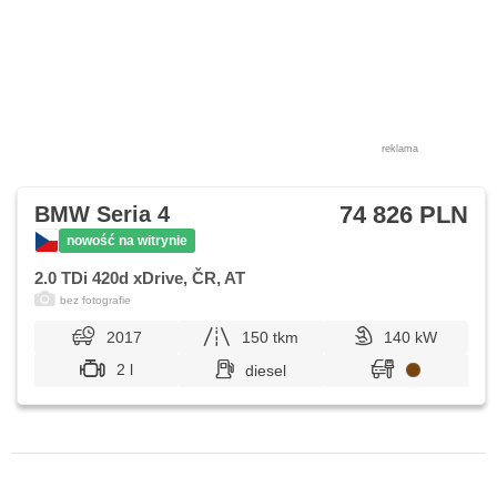
reklama
74 826 PLN
BMW Seria 4
nowość na witrynie
2.0 TDi 420d xDrive, ČR, AT
bez fotografie
2017
150 tkm
140 kW
2 l
diesel