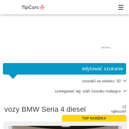
reklama
edytować szukanie
inzerátů na stránku:
50
szeregować wg:
stáří inzerátu malejąco
13
vozy BMW Seria 4 diesel
ogłoszeń
TOP NABÍDKA