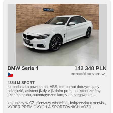
142 348 PLN
BMW Seria 4
możliwość odliczenia VAT
435d M-SPORT
4x poduszka powietrzna, ABS, tempomat dotrzymujący
odległość, asistent jízdy v jízdním pruhu, asistent změny
jízdního pruhu, automatyczne lampy ostrzegawcze,
klimatronic, automat, automatické přepínání dálkových
světel, bluetooth, asystent hamulcowy, 2 strefowa
zakupiony w CZ,​ pierwszy właściciel,​ książeczka o serwis.,​
klimatyzacja, el. opuszczane szyby, elektryczna regulacja
VÝBĚR PRÉMIOVÝCH A SPORTOVNÍCH VOZŮ.
foteli, el. składane lusterka, el. lusterka, head-up display,
ZAJIŠTUJEME VÝKUP A PRODEJ VOZIDEL...