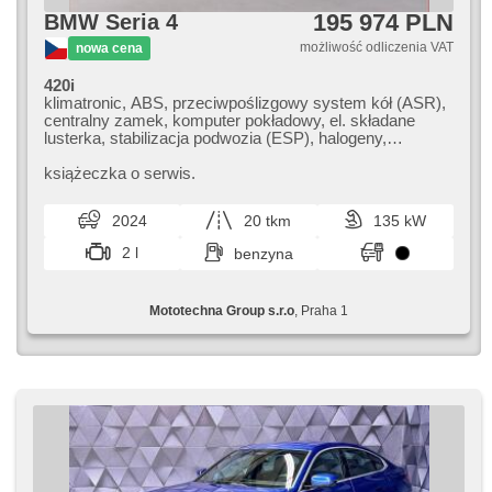
195 974 PLN
BMW Seria 4
możliwość odliczenia VAT
nowa cena
420i
klimatronic, ABS, przeciwpoślizgowy system kół (ASR),
centralny zamek, komputer pokładowy, el. składane
lusterka, stabilizacja podwozia (ESP), halogeny,
podgrzewane fotele, head-up display, skórzanna
tapicerka, czujnik deszczu, przycisk start, czujnik
książeczka o serwis.
ciśnienia opon, USB, 4x poduszka powietrzna, alarm,
elektryczna regulacja foteli, podgrzewana kierownica,
2024
20 tkm
135 kW
asystent pasa ruchu, el. lusterka, wspomaganie układu
kierowniczego, el. opuszczane szyby, radio fabryczne,
2 l
benzyna
automat
Mototechna Group s.r.o
, Praha 1