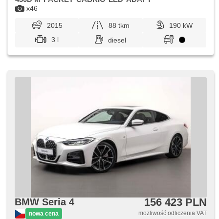
el. opuszczane szyby, termometr zewnętrzny, kierownica
wielofunkcyjna, napęd 4x4
x46
2015
88 tkm
190 kW
3 l
diesel
156 423 PLN
BMW Seria 4
możliwość odliczenia VAT
nowa cena