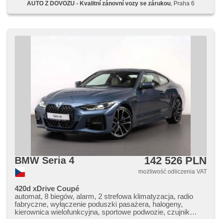
AUTO Z DOVOZU - Kvalitní zánovní vozy se zárukou
, Praha 6
tylne LED, spryskiwacze reflektorów, automatické přepínání
dálkových světel, halogeny, felgi aluminiowe, el. lusterka,
podgrzewane lusterka, el. składane lusterka, czujnik
deszczu, czujnik reflektorów, przyciemniane szyby, el.
otwieranie bagażnika, centralny zamek, řazení pádly pod
volantem, třízónová klimatizace, reflektory LED, LED
adaptivní světlomety, wyłączenie poduszki pasażera,
zamykanie centralne - zdalne, kanapa tylna dzielona,
hlasové ovládání palubního počítače, tempomat
dotrzymujący odległość, hands free, parkovací senzory
přední, termometr zewnętrzny, wspomaganie układu
kierowniczego, stabilizacja podwozia (ESP),
przeciwpoślizgowy system kół (ASR), EDS, nouzové
brzdění (PEBS), asystent hamulcowy, automatyczny
hamulec, 7x airbag, napęd 4x4, automat, 8 biegów, spełnia
EURO VI, parkovací kamera, ABS
142 526 PLN
BMW Seria 4
możliwość odliczenia VAT
420d xDrive Coupé
automat, 8 biegów, alarm, 2 strefowa klimatyzacja, radio
fabryczne, wyłączenie poduszki pasażera, halogeny,
kierownica wielofunkcyjna, sportowe podwozie, czujnik