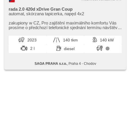
rada 2.0 420d xDrive Gran Coup
automat, skórzana tapicerka, napęd 4x2
zakupiony w CZ,​ Pro zajištění maximálního komfortu Vás
prosíme o předchozí telefonické sjednání termínu návštěvy.
Děkujeme za pochopení.
2023
140 tkm
140 kW
2 l
diesel
SAGA PRAHA s.r.o.
, Praha 4 - Chodov