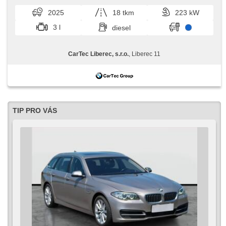
2025
18 tkm
223 kW
3 l
diesel
CarTec Liberec, s.r.o.
, Liberec 11
TIP PRO VÁS