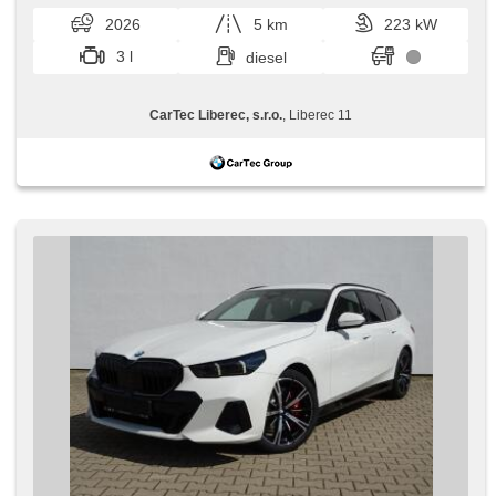
2026
5 km
223 kW
3 l
diesel
CarTec Liberec, s.r.o.
, Liberec 11