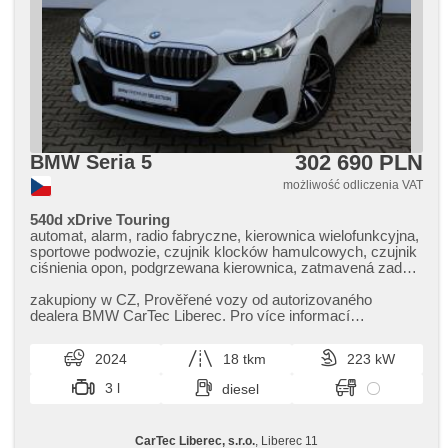
302 690 PLN
BMW Seria 5
możliwość odliczenia VAT
540d xDrive Touring
automat, alarm, radio fabryczne, kierownica wielofunkcyjna,
sportowe podwozie, czujnik klocków hamulcowych, czujnik
ciśnienia opon, podgrzewana kierownica, zatmavená zadní
skla, el. tažné zařízení, bezklíčové odemykání, bezklíčové
startování, webasto, dach panoramiczny, podgrzewane
zakupiony w CZ,​ Prověřené vozy od autorizovaného
fotele, asystent martwego pola, LED denní svícení
dealera BMW CarTec Liberec. Pro více informací
kontaktujte naše prodejce nebo ná...
2024
18 tkm
223 kW
3 l
diesel
CarTec Liberec, s.r.o.
, Liberec 11