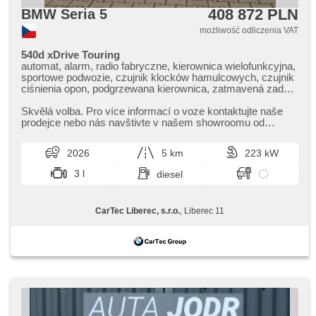
408 872 PLN
BMW Seria 5
możliwość odliczenia VAT
540d xDrive Touring
automat, alarm, radio fabryczne, kierownica wielofunkcyjna,
sportowe podwozie, czujnik klocków hamulcowych, czujnik
ciśnienia opon, podgrzewana kierownica, zatmavená zadní
skla, 4 strefowa klimatyzacja, el. tažné zařízení, bezklíčové
odemykání, bezklíčové startování, elektryczna regulacja
Skvělá volba. Pro více informací o voze kontaktujte naše
foteli, webasto, odvětrávaná sedadla, podgrzewane fotele,
prodejce nebo nás navštivte v našem showroomu od
LED denní svícení
pondělí do pátku,​ vždy o...
2026
5 km
223 kW
3 l
diesel
CarTec Liberec, s.r.o.
, Liberec 11