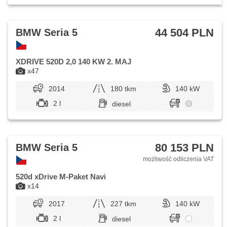
44 504 PLN
BMW Seria 5
XDRIVE 520D 2,0 140 KW 2. MAJ
x47
2014
180 tkm
140 kW
2 l
diesel
80 153 PLN
BMW Seria 5
możliwość odliczenia VAT
520d xDrive M-Paket Navi
x14
2017
227 tkm
140 kW
2 l
diesel