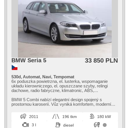
33 850 PLN
BMW Seria 5
530d, Automat, Navi, Tempomat
6x poduszka powietrzna, el. lusterka, wspomaganie
układu kierowniczego, el. opuszczane szyby, relingi
dachowe, radio fabryczne, klimatronic, ABS,
przeciwpoślizgowy system kół (ASR), centralny zamek,
komputer pokładowy, stabilizacja podwozia (ESP),
BMW 5 Combi nabízí elegantní design spojený s
halogeny, skórzanna tapicerka, czujnik deszczu, USB,
prostornou karoserií. Vůz vyniká komfortem,​ moderní
automat
výbavou a bezpečnostními technol...
2011
196 tkm
180 kW
3 l
diesel