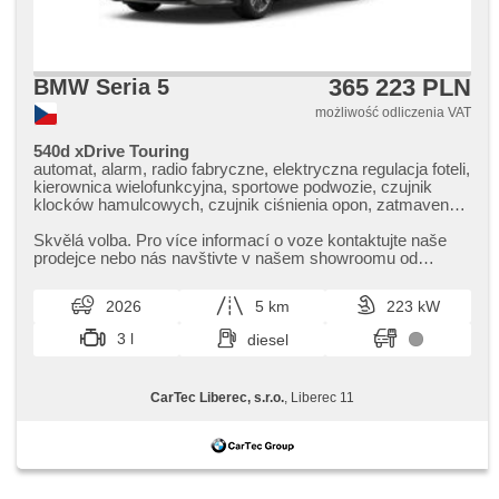
365 223 PLN
BMW Seria 5
możliwość odliczenia VAT
540d xDrive Touring
automat, alarm, radio fabryczne, elektryczna regulacja foteli,
kierownica wielofunkcyjna, sportowe podwozie, czujnik
klocków hamulcowych, czujnik ciśnienia opon, zatmavená
zadní skla, 4 strefowa klimatyzacja, el. tažné zařízení,
bezklíčové odemykání, bezklíčové startování, odvětrávaná
Skvělá volba. Pro více informací o voze kontaktujte naše
sedadla, podgrzewane fotele, asystent martwego pola, LED
prodejce nebo nás navštivte v našem showroomu od
denní svícení
pondělí do pátku,​ vždy o...
2026
5 km
223 kW
3 l
diesel
CarTec Liberec, s.r.o.
, Liberec 11