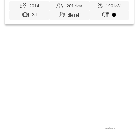
2014
201 tkm
190 kW
3 l
diesel
reklama