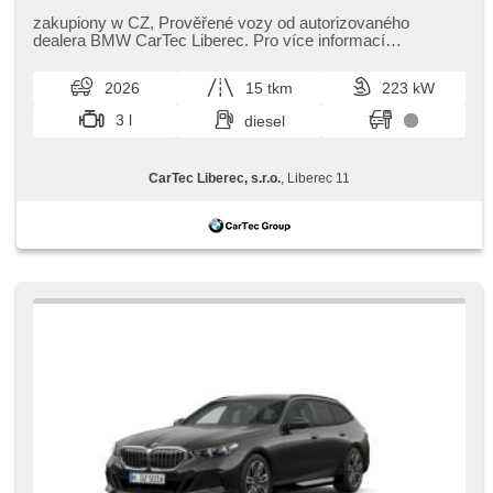
skla, 4 strefowa klimatyzacja, el. tažné zařízení, bezklíčové
odemykání, bezklíčové startování, elektryczna regulacja
zakupiony w CZ,​ Prověřené vozy od autorizovaného
foteli, odvětrávaná sedadla, podgrzewane fotele, LED denní
dealera BMW CarTec Liberec. Pro více informací
svícení
kontaktujte naše prodejce nebo ná...
2026
15 tkm
223 kW
3 l
diesel
CarTec Liberec, s.r.o.
, Liberec 11