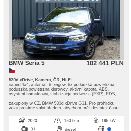
102 441 PLN
BMW Seria 5
530d xDrive, Kamera, ČR, Hi-Fi
napęd 4x4, automat, 8 biegów, 8x poduszka powietrzna,
poduszka powietrzna kierowcy, aktivní kapota, ABS,
asystent hamulcowy, stabilizacja podwozia (ESP), EDS,
przeciwpoślizgowy system kół (ASR), nouzové brzdění
(PEBS), asistent rozjezdu do kopce (HSA), ukazatel
zakupiony w CZ,​ BMW 530d xDrive G31. Pro prohlídku
rychlostního limitu (SLIF), asystent pasa ruchu, asystent
vozu prosíme volat předem,​ abychom měli dostatek času
martwego pola, asistent změny jízdního pruhu, sledování
se Vám věnovat. K vozu mo...
únavy řidiče, automatyczny hamulec, regulacja natężenia
2020
153 tkm
195 kW
podwozia, wspomaganie układu kierowniczego, 2 strefowa
klimatyzacja, klimatronic, tempomat, LED adaptivní
3 l
diesel