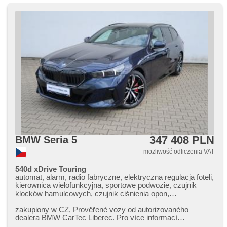
347 408 PLN
BMW Seria 5
możliwość odliczenia VAT
540d xDrive Touring
automat, alarm, radio fabryczne, elektryczna regulacja foteli,
kierownica wielofunkcyjna, sportowe podwozie, czujnik
klocków hamulcowych, czujnik ciśnienia opon,
podgrzewana kierownica, zatmavená zadní skla, 4 strefowa
klimatyzacja, el. tažné zařízení, bezklíčové odemykání,
zakupiony w CZ,​ Prověřené vozy od autorizovaného
bezklíčové startování, webasto, odvětrávaná sedadla, dach
dealera BMW CarTec Liberec. Pro více informací
panoramiczny, podgrzewane fotele, LED denní svícení
kontaktujte naše prodejce nebo ná...