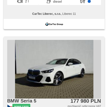
2 l
diesel
CarTec Liberec, s.r.o.
, Liberec 11
177 980 PLN
BMW Seria 5
możliwość odliczenia VAT
nowa cena