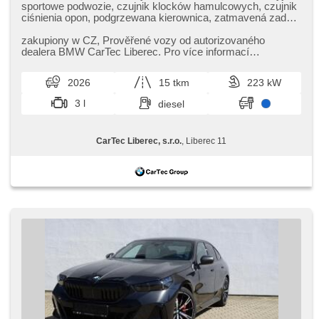
szyby, zatmavená zadní skla, wzdłużna regulacja siedzeń,
sportowe podwozie, czujnik klocków hamulcowych, czujnik
chowane zagłówki, digitální přístrojová deska, wifi hotspot,
ciśnienia opon, podgrzewana kierownica, zatmavená zadní
malý kožený paket
skla, 4 strefowa klimatyzacja, el. tažné zařízení, bezklíčové
odemykání, bezklíčové startování, elektryczna regulacja
zakupiony w CZ,​ Prověřené vozy od autorizovaného
foteli, webasto, odvětrávaná sedadla, podgrzewane fotele,
dealera BMW CarTec Liberec. Pro více informací
LED denní svícení
kontaktujte naše prodejce nebo ná...
2026
15 tkm
223 kW
3 l
diesel
CarTec Liberec, s.r.o.
, Liberec 11