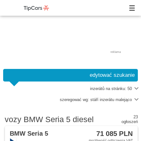
reklama
edytować szukanie
inzerátů na stránku:
50
szeregować wg:
stáří inzerátu malejąco
23
vozy BMW Seria 5 diesel
ogłoszeń
71 085 PLN
BMW Seria 5
możliwość odliczenia VAT