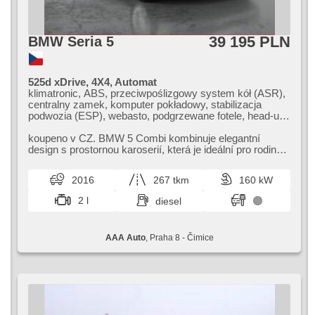
39 195 PLN
BMW Seria 5
525d xDrive, 4X4, Automat
klimatronic, ABS, przeciwpoślizgowy system kół (ASR),
centralny zamek, komputer pokładowy, stabilizacja
podwozia (ESP), webasto, podgrzewane fotele, head-up
display, skórzanna tapicerka, czujnik deszczu, przycisk
start, czujnik ciśnienia opon, USB, reflektory ksenonowe,
koupeno v CZ. BMW 5 Combi kombinuje elegantní
8x poduszka powietrzna, elektryczna regulacja foteli,
design s prostornou karoserií,​ která je ideální pro rodinné
asystent pasa ruchu, dach panoramiczny, asystent
i pracovní využití. Nabí...
parkowania, wspomaganie układu kierowniczego, el.
2016
267 tkm
160 kW
opuszczane szyby, relingi dachowe, szyberdach, radio
fabryczne, automat, napęd 4x4
2 l
diesel
AAA Auto
, Praha 8 - Čimice