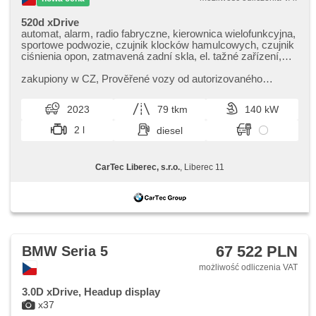
520d xDrive
automat, alarm, radio fabryczne, kierownica wielofunkcyjna,
sportowe podwozie, czujnik klocków hamulcowych, czujnik
ciśnienia opon, zatmavená zadní skla, el. tažné zařízení,
bezklíčové odemykání, bezklíčové startování, elektryczna
regulacja foteli, podgrzewane fotele, LED denní svícení
zakupiony w CZ,​ Prověřené vozy od autorizovaného
dealera BMW CarTec Liberec. Pro více informací
kontaktujte naše prodejce nebo ná...
2023
79 tkm
140 kW
2 l
diesel
CarTec Liberec, s.r.o.
, Liberec 11
67 522 PLN
BMW Seria 5
możliwość odliczenia VAT
3.0D xDrive, Headup display
x37