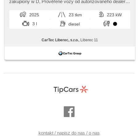
klimatyzacja, el. tažné zařízení, bezklíčové odemykání,
zakupiony w D,​ Prověřené vozy od autorizovaného dealera
bezklíčové startování, webasto, odvětrávaná sedadla,
BMW CarTec Liberec. Pro více informací kontaktujte naše
podgrzewane fotele, LED denní svícení
prodejce nebo nás...
2025
23 tkm
223 kW
3 l
diesel
CarTec Liberec, s.r.o.
, Liberec 11
kontakt / napisz do nas / o nas