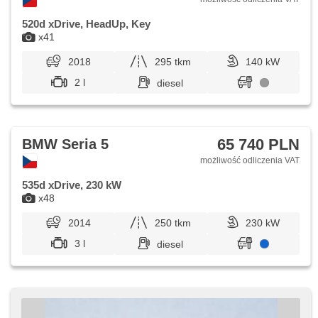
520d xDrive, HeadUp, Key
x41
2018
295 tkm
140 kW
2 l
diesel
65 740 PLN
BMW Seria 5
możliwość odliczenia VAT
535d xDrive, 230 kW
x48
2014
250 tkm
230 kW
3 l
diesel