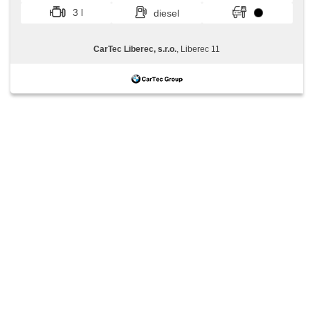
přístrojová deska, wifi hotspot, vyhřívaná zadní sedadla
3 l
diesel
CarTec Liberec, s.r.o.
, Liberec 11