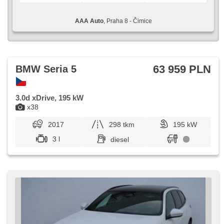
AAA Auto
, Praha 8 - Čimice
63 959 PLN
BMW Seria 5
3.0d xDrive, 195 kW
x38
2017
298 tkm
195 kW
3 l
diesel