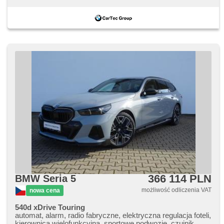
366 114 PLN
BMW Seria 5
możliwość odliczenia VAT
nowa cena
540d xDrive Touring
automat, alarm, radio fabryczne, elektryczna regulacja foteli,
kierownica wielofunkcyjna, sportowe podwozie, czujnik