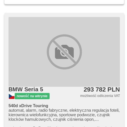
293 782 PLN
BMW Seria 5
możliwość odliczenia VAT
nowość na witrynie
540d xDrive Touring
automat, alarm, radio fabryczne, elektryczna regulacja foteli,
kierownica wielofunkcyjna, sportowe podwozie, czujnik
klocków hamulcowych, czujnik ciśnienia opon,
podgrzewana kierownica, zatmavená zadní skla, 4 strefowa