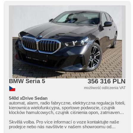
356 316 PLN
BMW Seria 5
możliwość odliczenia VAT
540d xDrive Sedan
automat, alarm, radio fabryczne, elektryczna regulacja foteli,
kierownica wielofunkcyjna, sportowe podwozie, czujnik
klocków hamulcowych, czujnik ciśnienia opon, zatmavená
zadní skla, 4 strefowa klimatyzacja, el. tažné zařízení,
bezklíčové odemykání, bezklíčové startování, odvětrávaná
Skvělá volba. Pro více informací o voze kontaktujte naše
sedadla, podgrzewane fotele, asystent martwego pola, LED
prodejce nebo nás navštivte v našem showroomu od
denní svícení
pondělí do pátku,​ vždy o...