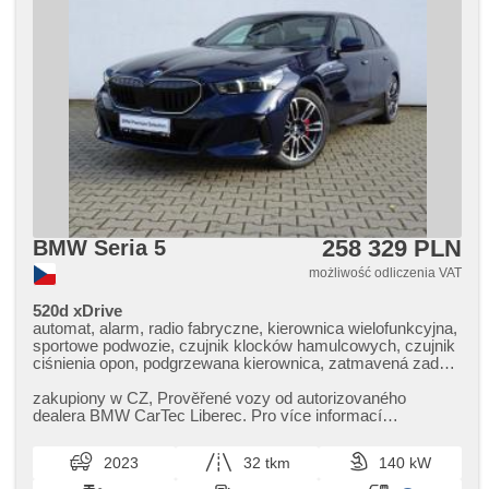
258 329 PLN
BMW Seria 5
możliwość odliczenia VAT
520d xDrive
automat, alarm, radio fabryczne, kierownica wielofunkcyjna,
sportowe podwozie, czujnik klocków hamulcowych, czujnik
ciśnienia opon, podgrzewana kierownica, zatmavená zadní
skla, napęd 4x4, bezklíčové odemykání, bezklíčové
startování, podgrzewane fotele, LED denní svícení
zakupiony w CZ,​ Prověřené vozy od autorizovaného
dealera BMW CarTec Liberec. Pro více informací
kontaktujte naše prodejce nebo ná...
2023
32 tkm
140 kW