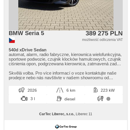
389 275 PLN
BMW Seria 5
możliwość odliczenia VAT
540d xDrive Sedan
automat, alarm, radio fabryczne, kierownica wielofunkcyjna,
sportowe podwozie, czujnik klocków hamulcowych, czujnik
ciśnienia opon, podgrzewana kierownica, zatmavená zadní
skla, 4 strefowa klimatyzacja, el. tažné zařízení, bezklíčové
odemykání, bezklíčové startování, elektryczna regulacja
Skvělá volba. Pro více informací o voze kontaktujte naše
foteli, webasto, odvětrávaná sedadla, podgrzewane fotele,
prodejce nebo nás navštivte v našem showroomu od
LED denní svícení
pondělí do pátku,​ vždy o...
2026
6 km
223 kW
3 l
diesel
CarTec Liberec, s.r.o.
, Liberec 11