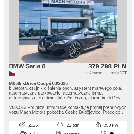
379 298 PLN
BMW Seria 8
możliwość odliczenia VAT
M850i xDrive Coupé 08/2025
bluetooth, czujnik ciśnienia opon, asystent martwego pola,
automatyczne parkowanie, automatyczne lampy
ostrzegawcze, elektronická ruční brzda, alarm, bezklíčové
odemykání, bezklíčové startování, start-stop systém,
komputer pokładowy, digitální příjem rádia (DAB), USB,
V000513 Pro bližší informace kontaktujte prodej prémiových
nawigacja satelitarna, dotykové ovládání palubního
vozů Mach Motors pobočka České Budějovice: Prodejce
počítače, radio fabryczne, bezdrátová nabíječka mobilních
Patrik Vačkář tel.:...
telefonů, ovládání gesty, Apple CarPlay, Android Auto,
2025
22 tkm
390 kW
kierownica wielofunkcyjna, regulowana kierownica,
ambientní osvětlení interiéru, paměť nastavení sedadla
4.4 l