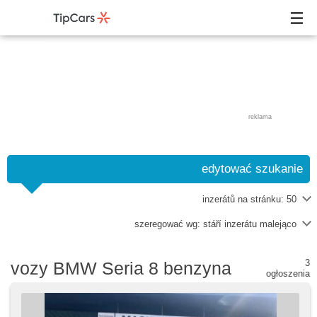
reklama
edytować szukanie
inzerátů na stránku:
50
szeregować wg:
stáří inzerátu malejąco
3
vozy BMW Seria 8 benzyna
ogłoszenia