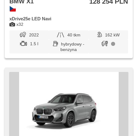
128 254 PLN
BMW X1
xDrive25e LED Navi
x32
2022
40 tkm
162 kW
1.5 l
hybrydowy -
benzyna