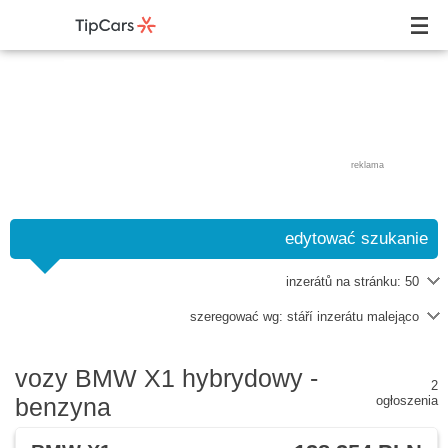
reklama
edytować szukanie
inzerátů na stránku:
50
szeregować wg:
stáří inzerátu malejąco
vozy BMW X1 hybrydowy -
2
benzyna
ogłoszenia