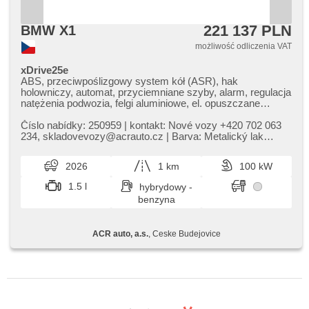
221 137 PLN
BMW X1
możliwość odliczenia VAT
xDrive25e
ABS, przeciwpoślizgowy system kół (ASR), hak
holowniczy, automat, przyciemniane szyby, alarm, regulacja
natężenia podwozia, felgi aluminiowe, el. opuszczane
przednie szyby, el. opuszczane szyby, radio fabryczne, el.
lusterka, podgrzewane lusterka, podgrzewane fotele, fotele
Číslo nabídky: 250959 | kontakt: Nové vozy ​+420 702 063
sportowe, immobilizer, centralny zamek, napęd 4x4,
234,​ skladovevozy@acrauto.cz | Barva: Metalický lak
stabilizacja podwozia (ESP), USB, el. składane lusterka,
Space Silver | čaloun...
podgrzewana kierownica, asystent hamulcowy, czujnik
2026
1 km
100 kW
ciśnienia opon, asystent parkowania, AUX, asystent
martwego pola, automatyczne parkowanie, reflektory LED,
1.5 l
hybrydowy -
światła do jazdy dziennej, start-stop systém, parkovací
benzyna
kamera, bluetooth, paměťová karta, bezdrátová nabíječka
mobilních telefonů, isofix, samostmívací zrcátka, parkovací
senzory přední, parkovací senzory zadní, bezklíčové
ACR auto, a.s.
, Ceske Budejovice
startování, bezklíčové odemykání, digitální příjem rádia
(DAB), LED adaptivní světlomety, řazení pádly pod
volantem, adaptivní regulace podvozku, automatické
přepínání dálkových světel