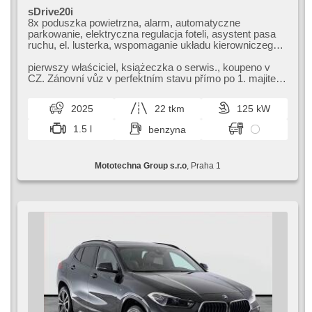
sDrive20i
8x poduszka powietrzna, alarm, automatyczne
parkowanie, elektryczna regulacja foteli, asystent pasa
ruchu, el. lusterka, wspomaganie układu kierowniczego,
el. opuszczane szyby, relingi dachowe, radio fabryczne,
klimatronic, ABS, przeciwpoślizgowy system kół (ASR),
pierwszy właściciel,​ książeczka o serwis.,​ koupeno v
centralny zamek, komputer pokładowy, el. składane
CZ. Zánovní vůz v perfektním stavu přímo po 1. majiteli.
lusterka, stabilizacja podwozia (ESP), podgrzewane
V plné tovární záruc...
fotele, czujnik deszczu, przycisk start, fotele sportowe,
2025
22 tkm
125 kW
hak holowniczy, czujnik ciśnienia opon, USB, automat
1.5 l
benzyna
Mototechna Group s.r.o
, Praha 1