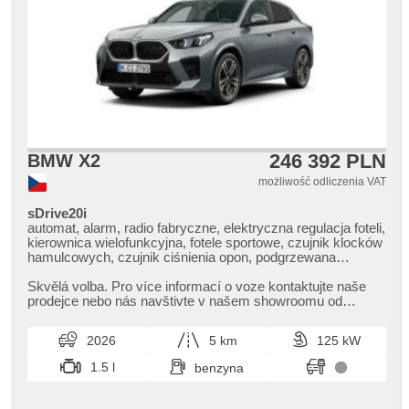
246 392 PLN
BMW X2
możliwość odliczenia VAT
sDrive20i
automat, alarm, radio fabryczne, elektryczna regulacja foteli,
kierownica wielofunkcyjna, fotele sportowe, czujnik klocków
hamulcowych, czujnik ciśnienia opon, podgrzewana
kierownica, zatmavená zadní skla, el. tažné zařízení,
bezklíčové odemykání, bezklíčové startování, podgrzewane
Skvělá volba. Pro více informací o voze kontaktujte naše
fotele, regulacja natężenia podwozia, asystent parkowania,
prodejce nebo nás navštivte v našem showroomu od
LED denní svícení
pondělí do pátku,​ vždy o...
2026
5 km
125 kW
1.5 l
benzyna