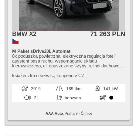
71 263 PLN
BMW X2
M Paket sDrive20i, Automat
8x poduszka powietrzna, elektryczna regulacja foteli,
asystent pasa ruchu, wspomaganie układu
kierowniczego, el. opuszczane szyby, relingi dachowe,
radio fabryczne, klimatronic, ABS, przeciwpoślizgowy
system kół (ASR), centralny zamek, komputer
książeczka o serwis.,​ koupeno v CZ.
pokładowy, el. składane lusterka, stabilizacja podwozia
(ESP), halogeny, podgrzewane fotele, skórzanna
2019
169 tkm
141 kW
tapicerka, czujnik deszczu, przycisk start, fotele
sportowe, czujnik ciśnienia opon, USB, automat
2 l
benzyna
AAA Auto
, Praha 8 - Čimice