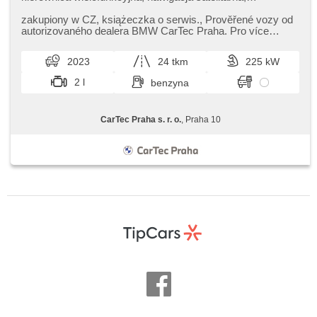
automatyczne parkowanie, asystent parkowania, komputer
pokładowy, fotele sportowe, czujnik klocków hamulcowych,
zakupiony w CZ,​ książeczka o serwis.,​ Prověřené vozy od
czujnik ciśnienia opon, parkovací kamera, zatmavená zadní
autorizovaného dealera BMW CarTec Praha. Pro více
skla, felgi aluminiowe, napęd 4x4, head-up display,
informací kontaktujte na...
podgrzewane fotele
2023
24 tkm
225 kW
2 l
benzyna
CarTec Praha s. r. o.
, Praha 10