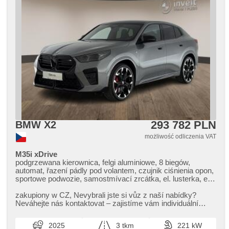
293 782 PLN
BMW X2
możliwość odliczenia VAT
M35i xDrive
podgrzewana kierownica, felgi aluminiowe, 8 biegów,
automat, řazení pádly pod volantem, czujnik ciśnienia opon,
sportowe podwozie, samostmívací zrcátka, el. lusterka, el.
składane lusterka, 2x poduszka powietrzna, poduszka
powietrzna kierowcy, el. tažné zařízení, dach panoramiczny,
zakupiony w CZ,​ Nevybrali jste si vůz z naší nabídky?
vyhřívané trysky ostřikovačů čelního skla, podgrzewane
Neváhejte nás kontaktovat – zajistíme vám individuální
lusterka, paměť nastavení sedadla řidiče, elektryczna
dovoz vozu na zakázku...
regulacja foteli, wzdłużna regulacja siedzeń, fotele
2025
3 tkm
221 kW
regulowane, podgrzewane fotele, reflektory LED,