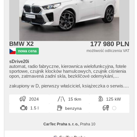
177 980 PLN
BMW X2
możliwość odliczenia VAT
nowa cena
sDrive20i
automat, radio fabryczne, kierownica wielofunkcyjna, fotele
sportowe, czujnik klocków hamulcowych, czujnik ciśnienia
opon, zatmavená zadní skla, bezklíčové odemykání,
bezklíčové startování, podgrzewane fotele, regulacja
natężenia podwozia, asystent martwego pola, asystent
zakupiony w D,​ pierwszy właściciel,​ książeczka o serwis.,​
parkowania, LED denní svícení
Prověřené vozy od autorizovaného dealera BMW CarTec
Praha. Pro více info...
2024
15 tkm
125 kW
1.5 l
benzyna
CarTec Praha s. r. o.
, Praha 10