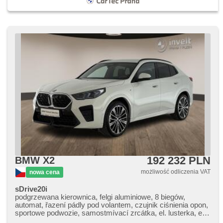
192 232 PLN
BMW X2
możliwość odliczenia VAT
nowa cena
sDrive20i
podgrzewana kierownica, felgi aluminiowe, 8 biegów,
automat, řazení pádly pod volantem, czujnik ciśnienia opon,
sportowe podwozie, samostmívací zrcátka, el. lusterka, el.
składane lusterka, 2x poduszka powietrzna, poduszka