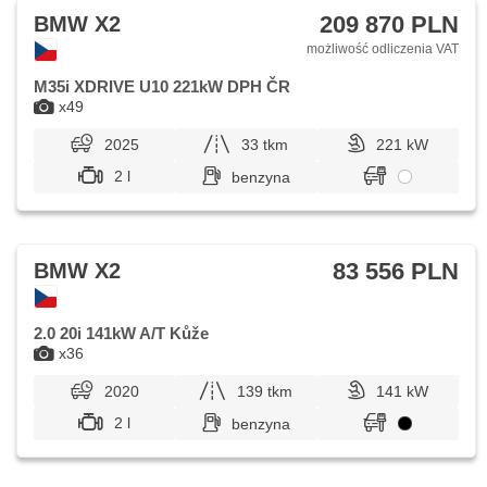
209 870 PLN
BMW X2
możliwość odliczenia VAT
M35i XDRIVE U10 221kW DPH ČR
x49
2025
33 tkm
221 kW
2 l
benzyna
83 556 PLN
BMW X2
2.0 20i 141kW A/T Kůže
x36
2020
139 tkm
141 kW
2 l
benzyna