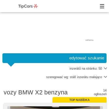
reklama
edytować szukanie
inzerátů na stránku:
50
szeregować wg:
stáří inzerátu malejąco
14
vozy BMW X2 benzyna
ogłoszeń
TOP NABÍDKA