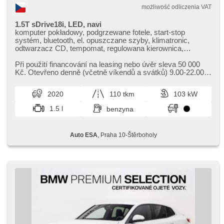
możliwość odliczenia VAT
1.5T sDrive18i, LED, navi
komputer pokładowy, podgrzewane fotele, start-stop
systém, bluetooth, el. opuszczane szyby, klimatronic,
odtwarzacz CD, tempomat, regulowana kierownica,
nawigacja satelitarna, kierownica wielofunkcyjna, USB,
przyciemniane szyby, el. otwieranie bagażnika, światła do
Při použití financování na leasing nebo úvěr sleva 50 000
jazdy dziennej, manualna skrzynia biegów, el. lusterka,
Kč. Otevřeno denně (včetně víkendů a svátků) 9.00​-22.00
wspomaganie układu kierowniczego, zamykanie centralne -
hod. Kupujte vozy s garancí!
zdalne, stabilizacja podwozia (ESP), czujnik deszczu,
2020
110 tkm
103 kW
halogeny, el. składane lusterka, lampy tylne LED, czujnik
ciśnienia opon, przycisk start, reflektory LED, ABS,
1.5 l
benzyna
przeciwpoślizgowy system kół (ASR), isofix, samostmívací
zrcátka, elektronická ruční brzda, nouzové brzdění (PEBS),
8x poduszka powietrzna
Auto ESA
, Praha 10-Štěrboholy