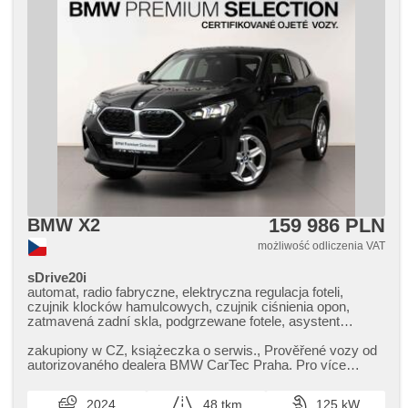
159 986 PLN
BMW X2
możliwość odliczenia VAT
sDrive20i
automat, radio fabryczne, elektryczna regulacja foteli,
czujnik klocków hamulcowych, czujnik ciśnienia opon,
zatmavená zadní skla, podgrzewane fotele, asystent
martwego pola, asystent parkowania
zakupiony w CZ,​ książeczka o serwis.,​ Prověřené vozy od
autorizovaného dealera BMW CarTec Praha. Pro více
informací kontaktujte na...
2024
48 tkm
125 kW