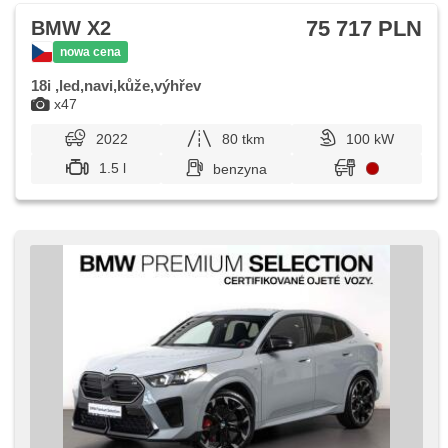
75 717 PLN
BMW X2
nowa cena
18i ,led,navi,kůže,výhřev
x47
2022
80 tkm
100 kW
1.5 l
benzyna