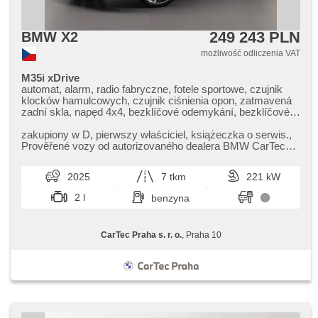
249 243 PLN
BMW X2
możliwość odliczenia VAT
M35i xDrive
automat, alarm, radio fabryczne, fotele sportowe, czujnik
klocków hamulcowych, czujnik ciśnienia opon, zatmavená
zadní skla, napęd 4x4, bezklíčové odemykání, bezklíčové
startování, head-up display, podgrzewane fotele, regulacja
natężenia podwozia, LED denní svícení
zakupiony w D,​ pierwszy właściciel,​ książeczka o serwis.,​
Prověřené vozy od autorizovaného dealera BMW CarTec
Praha. Pro více info...
2025
7 tkm
221 kW
2 l
benzyna
CarTec Praha s. r. o.
, Praha 10