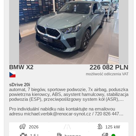
226 082 PLN
BMW X2
możliwość odliczenia VAT
sDrive 20i
automat, 7 biegów, sportowe podwozie, 7x airbag, poduszka
powietrzna kierowcy, ABS, asystent hamulcowy, stabilizacja
podwozia (ESP), przeciwpoślizgowy system kół (ASR),
nouzové brzdění (PEBS), asistent rozjezdu do kopce
(HSA), ukazatel rychlostního limitu (SLIF), asystent pasa
Pro individuální nabídku nás kontaktujte na emailovou
ruchu, asystent martwego pola, asistent jízdy v jízdním
adresu michael.verbik@renocar​-synot.cz / 720 826 447
pruhu, sledování únavy řidiče, automatyczny hamulec,
nebo na uvedené kontakt...
regulacja natężenia podwozia, hak holowniczy,
2026
125 kW
wspomaganie układu kierowniczego, 2 strefowa
klimatyzacja, klimatronic, tempomat dotrzymujący
1.5 l