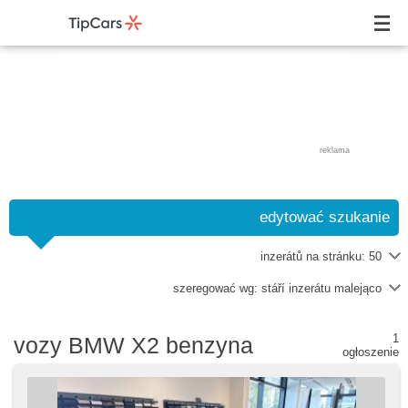
reklama
edytować szukanie
inzerátů na stránku:
50
szeregować wg:
stáří inzerátu malejąco
1
vozy BMW X2 benzyna
ogłoszenie