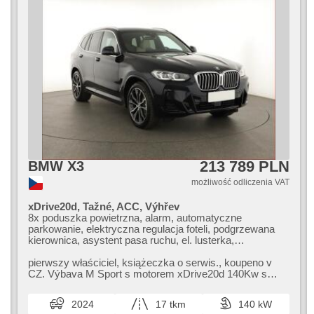
213 789 PLN
BMW X3
możliwość odliczenia VAT
xDrive20d, Tažné, ACC, Výhřev
8x poduszka powietrzna, alarm, automatyczne
parkowanie, elektryczna regulacja foteli, podgrzewana
kierownica, asystent pasa ruchu, el. lusterka,
wspomaganie układu kierowniczego, el. opuszczane
szyby, relingi dachowe, radio fabryczne, klimatronic,
pierwszy właściciel,​ książeczka o serwis.,​ koupeno v
ABS, przeciwpoślizgowy system kół (ASR), centralny
CZ. Výbava M Sport s motorem xDrive20d 140Kw s
zamek, komputer pokładowy, el. składane lusterka,
automatickou převodovkou a poh...
stabilizacja podwozia (ESP), podgrzewane fotele,
2024
17 tkm
140 kW
skórzanna tapicerka, czujnik deszczu, przycisk start,