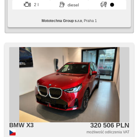
fotele sportowe, hak holowniczy, czujnik ciśnienia opon,
2 l
diesel
USB, automat, napęd 4x4
Mototechna Group s.r.o
, Praha 1
320 506 PLN
BMW X3
możliwość odliczenia VAT