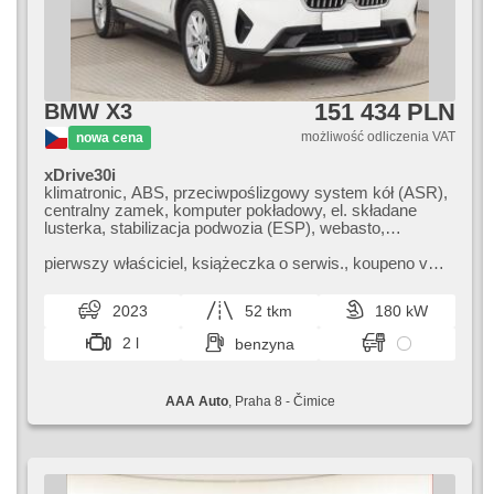
151 434 PLN
BMW X3
możliwość odliczenia VAT
nowa cena
xDrive30i
klimatronic, ABS, przeciwpoślizgowy system kół (ASR),
centralny zamek, komputer pokładowy, el. składane
lusterka, stabilizacja podwozia (ESP), webasto,
podgrzewane fotele, skórzanna tapicerka, czujnik
deszczu, hak holowniczy, czujnik ciśnienia opon, USB,
pierwszy właściciel,​ książeczka o serwis.,​ koupeno v
8x poduszka powietrzna, automatyczne parkowanie,
CZ. BMW X3 SUV je prémiové vozidlo,​ které kombinuje
elektryczna regulacja foteli, podgrzewana kierownica,
elegantní design s vysoko...
2023
52 tkm
180 kW
asystent pasa ruchu, el. lusterka, wspomaganie układu
kierowniczego, el. opuszczane szyby, relingi dachowe,
2 l
benzyna
radio fabryczne, automat, napęd 4x4
AAA Auto
, Praha 8 - Čimice