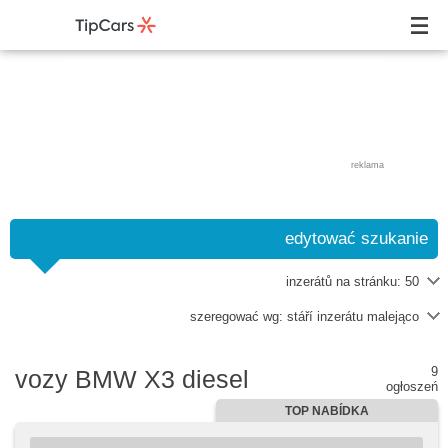
reklama
edytować szukanie
inzerátů na stránku:
50
szeregować wg:
stáří inzerátu malejąco
9
vozy BMW X3 diesel
ogłoszeń
TOP NABÍDKA