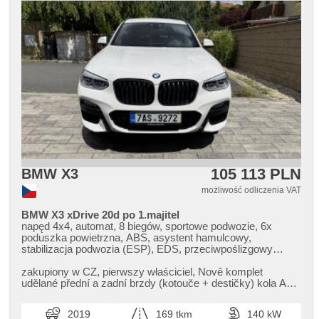
105 113 PLN
BMW X3
możliwość odliczenia VAT
BMW X3 xDrive 20d po 1.majitel
napęd 4x4, automat, 8 biegów, sportowe podwozie, 6x
poduszka powietrzna, ABS, asystent hamulcowy,
stabilizacja podwozia (ESP), EDS, przeciwpoślizgowy
system kół (ASR), regulacja prędkośći podczas zjazdu,
asistent rozjezdu do kopce (HSA), ukazatel rychlostního
zakupiony w CZ,​ pierwszy właściciel,​ Nově komplet
limitu (SLIF), asystent pasa ruchu, asystent martwego pola,
udělané přední a zadní brzdy (kotouče ​+ destičky) kola ALU
sledování únavy řidiče, automatyczny hamulec, hak
BMW ORIGO na letních ...
holowniczy, wspomaganie układu kierowniczego, třízónová
2019
169 tkm
140 kW
klimatizace, 2 strefowa klimatyzacja, klimatronic, tempomat