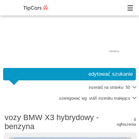
reklama
edytować szukanie
inzerátů na stránku:
50
szeregować wg:
stáří inzerátu malejąco
vozy BMW X3 hybrydowy -
4
benzyna
ogłoszenia