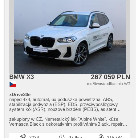
267 059 PLN
BMW X3
możliwość odliczenia VAT
xDrive30e
napęd 4x4, automat, 6x poduszka powietrzna, ABS,
stabilizacja podwozia (ESP), EDS, przeciwpoślizgowy
system kół (ASR), nouzové brzdění (PEBS), asistent
stability přívěsu (TSA), asistent rozjezdu do kopce (HSA),
ukazatel rychlostního limitu (SLIF), asystent pasa ruchu,
zakupiony w CZ,​ Nemetalický lak "Alpine White",​ kůže
asystent martwego pola, asistent jízdy v koloně, asistent
Vernasca Black s dekorativním prošíváním/Black,​ repair
změny jízdního pruhu, asistent jízdy v jízdním pruhu,
Inclusive ​- 3 roky / 2...
sledování únavy řidiče, regulacja natężenia podwozia, hak
2024
37 tkm
215 kW