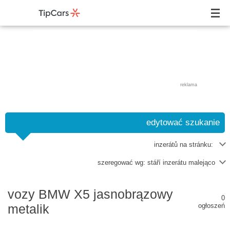
reklama
edytować szukanie
inzerátů na stránku:
szeregować wg:
stáří inzerátu malejąco
vozy BMW X5 jasnobrązowy
0
metalik
ogłoszeń