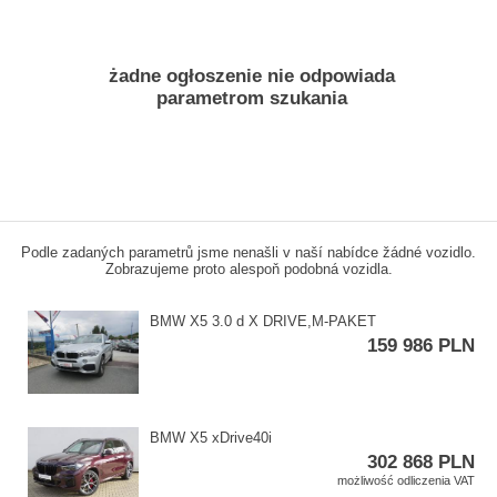
żadne ogłoszenie nie odpowiada
parametrom szukania
Podle zadaných parametrů jsme nenašli v naší nabídce žádné vozidlo.
Zobrazujeme proto alespoň podobná vozidla.
BMW X5 3.0 d X DRIVE,​M​-PAKET
159 986 PLN
BMW X5 xDrive40i
302 868 PLN
możliwość odliczenia VAT