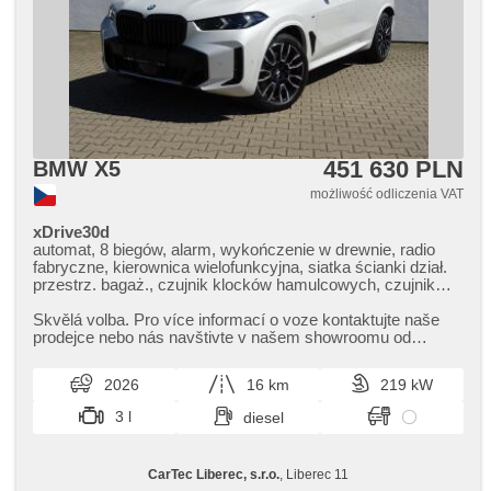
451 630 PLN
BMW X5
możliwość odliczenia VAT
xDrive30d
automat, 8 biegów, alarm, wykończenie w drewnie, radio
fabryczne, kierownica wielofunkcyjna, siatka ścianki dział.
przestrz. bagaż., czujnik klocków hamulcowych, czujnik
ciśnienia opon, zatmavená zadní skla, el. tažné zařízení,
bezklíčové odemykání, bezklíčové startování, elektryczna
Skvělá volba. Pro více informací o voze kontaktujte naše
regulacja foteli, odvětrávaná sedadla, zawieszenie
prodejce nebo nás navštivte v našem showroomu od
pneumatyczne, podgrzewane fotele, przednie fotele z
pondělí do pátku,​ vždy o...
masażem, LED denní svícení, el. domykanie drzwi
2026
16 km
219 kW
3 l
diesel
CarTec Liberec, s.r.o.
, Liberec 11