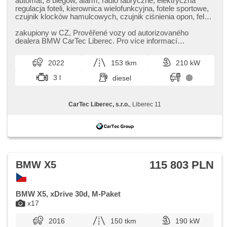
automat, 8 biegów, alarm, radio fabryczne, elektryczna
regulacja foteli, kierownica wielofunkcyjna, fotele sportowe,
czujnik klocków hamulcowych, czujnik ciśnienia opon, felgi
aluminiowe, el. tažné zařízení, bezklíčové odemykání,
bezklíčové startování, zawieszenie pneumatyczne,
zakupiony w CZ,​ Prověřené vozy od autorizovaného
podgrzewane fotele, asystent parkowania, LED denní
dealera BMW CarTec Liberec. Pro více informací
svícení
kontaktujte naše prodejce nebo ná...
2022
153 tkm
210 kW
3 l
diesel
CarTec Liberec, s.r.o.
, Liberec 11
115 803 PLN
BMW X5
BMW X5, xDrive 30d, M-Paket
x17
2016
150 tkm
190 kW