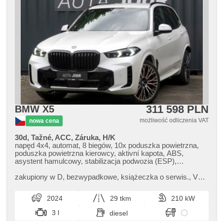
311 598 PLN
BMW X5
możliwość odliczenia VAT
nowa cena
30d, Tažné, ACC, Záruka, H/K
napęd 4x4, automat, 8 biegów, 10x poduszka powietrzna,
poduszka powietrzna kierowcy, aktivní kapota, ABS,
asystent hamulcowy, stabilizacja podwozia (ESP),
przeciwpoślizgowy system kół (ASR), asistent stability
přívěsu (TSA), regulacja prędkośći podczas zjazdu, asistent
zakupiony w D,​ bezwypadkowe,​ książeczka o serwis.,​ Vůz
rozjezdu do kopce (HSA), ukazatel rychlostního limitu
v tovární záruce od výrobce do 24. 3. 2027. Poslední
(SLIF), asystent pasa ruchu, asystent martwego pola,
servisní prohlídka s v...
2024
29 tkm
210 kW
asistent jízdy v koloně, asistent změny jízdního pruhu,
asistent jízdy v jízdním pruhu, sledování únavy řidiče,
3 l
diesel
automatyczny hamulec, regulacja natężenia podwozia,