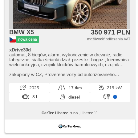
350 971 PLN
BMW X5
możliwość odliczenia VAT
nowa cena
xDrive30d
automat, 8 biegów, alarm, wykończenie w drewnie, radio
fabryczne, siatka ścianki dział. przestrz. bagaż., kierownica
wielofunkcyjna, czujnik klocków hamulcowych, czujnik
ciśnienia opon, zatmavená zadní skla, felgi aluminiowe,
bezklíčové odemykání, bezklíčové startování, elektryczna
zakupiony w CZ,​ Prověřené vozy od autorizovaného
regulacja foteli, odvětrávaná sedadla, dach panoramiczny,
dealera BMW CarTec Liberec. Pro více informací
zawieszenie pneumatyczne, podgrzewane fotele, LED
kontaktujte naše prodejce nebo ná...
2025
17 tkm
219 kW
denní svícení, el. domykanie drzwi
3 l
diesel
CarTec Liberec, s.r.o.
, Liberec 11