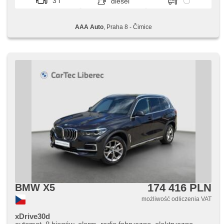
3 l
diesel
AAA Auto
, Praha 8 - Čimice
174 416 PLN
BMW X5
możliwość odliczenia VAT
xDrive30d