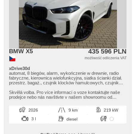
435 596 PLN
BMW X5
możliwość odliczenia VAT
xDrive30d
automat, 8 biegów, alarm, wykończenie w drewnie, radio
fabryczne, kierownica wielofunkcyjna, siatka ścianki dział.
przestrz. bagaż., czujnik klocków hamulcowych, czujnik
ciśnienia opon, zatmavená zadní skla, felgi aluminiowe, el.
tažné zařízení, bezklíčové odemykání, bezklíčové
Skvělá volba. Pro více informací o voze kontaktujte naše
startování, elektryczna regulacja foteli, webasto,
prodejce nebo nás navštivte v našem showroomu od
odvětrávaná sedadla, zawieszenie pneumatyczne,
pondělí do pátku,​ vždy o...
podgrzewane fotele, LED denní svícení
2026
9 km
219 kW
3 l
diesel