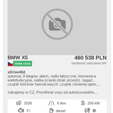
460 538 PLN
BMW X5
możliwość odliczenia VAT
nowa cena
xDrive40d
automat, 8 biegów, alarm, radio fabryczne, kierownica
wielofunkcyjna, siatka ścianki dział. przestrz. bagaż.,
czujnik klocków hamulcowych, czujnik ciśnienia opon,
zatmavená zadní skla, 4 strefowa klimatyzacja, el. tažné
zařízení, bezklíčové odemykání, bezklíčové startování,
zakupiony w CZ,​ Prověřené vozy od autorizovaného
elektryczna regulacja foteli, webasto, odvětrávaná sedadla,
dealera BMW CarTec Liberec. Pro více informací
dach panoramiczny, zawieszenie pneumatyczne,
kontaktujte naše prodejce nebo ná...
2026
6 tkm
259 kW
podgrzewane fotele, przednie fotele z masażem, LED denní
svícení, el. domykanie drzwi
3 l
diesel