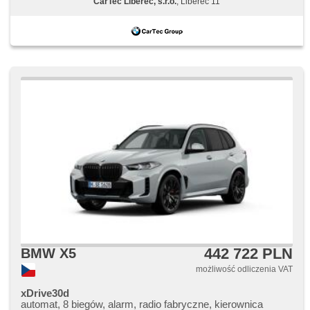
CarTec Liberec, s.r.o.
, Liberec 11
442 722 PLN
BMW X5
możliwość odliczenia VAT
xDrive30d
automat, 8 biegów, alarm, radio fabryczne, kierownica