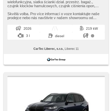
wielofunkcyjna, siatka ścianki dział. przestrz. bagaż.,
czujnik klocków hamulcowych, czujnik ciśnienia opon,
zatmavená zadní skla, felgi aluminiowe, el. tažné zařízení,
bezklíčové odemykání, bezklíčové startování, elektryczna
Skvělá volba. Pro více informací o voze kontaktujte naše
regulacja foteli, odvětrávaná sedadla, zawieszenie
prodejce nebo nás navštivte v našem showroomu od
pneumatyczne, podgrzewane fotele, LED denní svícení
pondělí do pátku,​ vždy o...
2026
219 kW
3 l
diesel
CarTec Liberec, s.r.o.
, Liberec 11