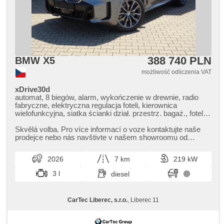
388 740 PLN
BMW X5
możliwość odliczenia VAT
xDrive30d
automat, 8 biegów, alarm, wykończenie w drewnie, radio
fabryczne, elektryczna regulacja foteli, kierownica
wielofunkcyjna, siatka ścianki dział. przestrz. bagaż., fotele
sportowe, czujnik klocków hamulcowych, czujnik ciśnienia
opon, zatmavená zadní skla, felgi aluminiowe, el. tažné
Skvělá volba. Pro více informací o voze kontaktujte naše
zařízení, bezklíčové odemykání, bezklíčové startování,
prodejce nebo nás navštivte v našem showroomu od
zawieszenie pneumatyczne, podgrzewane fotele, LED
pondělí do pátku,​ vždy o...
denní svícení
2026
7 km
219 kW
3 l
diesel
CarTec Liberec, s.r.o.
, Liberec 11