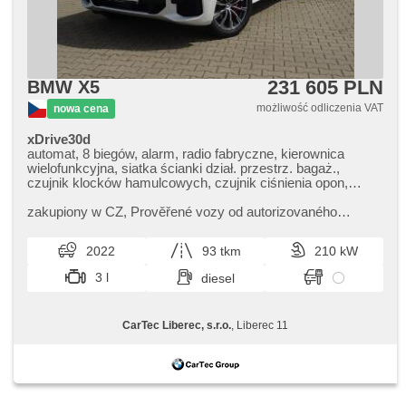
231 605 PLN
BMW X5
możliwość odliczenia VAT
nowa cena
xDrive30d
automat, 8 biegów, alarm, radio fabryczne, kierownica
wielofunkcyjna, siatka ścianki dział. przestrz. bagaż.,
czujnik klocków hamulcowych, czujnik ciśnienia opon,
zatmavená zadní skla, 4 strefowa klimatyzacja, felgi
aluminiowe, el. tažné zařízení, bezklíčové odemykání,
zakupiony w CZ,​ Prověřené vozy od autorizovaného
bezklíčové startování, head-up display, elektryczna
dealera BMW CarTec Liberec. Pro více informací
regulacja foteli, dach panoramiczny, zawieszenie
kontaktujte naše prodejce nebo ná...
2022
93 tkm
210 kW
pneumatyczne, podgrzewane fotele, asystent martwego
pola, laserové světlomety
3 l
diesel
CarTec Liberec, s.r.o.
, Liberec 11