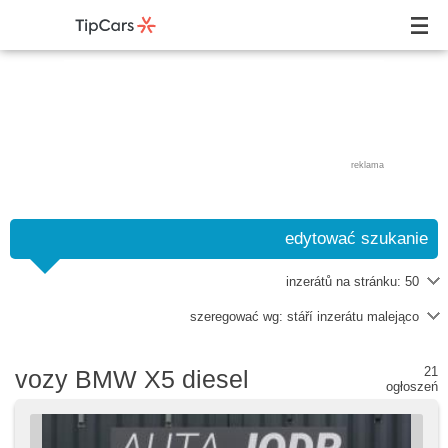
reklama
edytować szukanie
inzerátů na stránku:
50
szeregować wg:
stáří inzerátu malejąco
21
vozy BMW X5 diesel
ogłoszeń