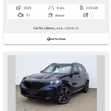
pneumatyczne, podgrzewane fotele, LED denní svícení
pondělí do pátku,​ vždy o...
2026
8 km
219 kW
3 l
diesel
CarTec Liberec, s.r.o.
, Liberec 11