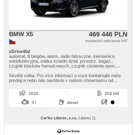
469 446 PLN
BMW X5
możliwość odliczenia VAT
xDrive40d
automat, 8 biegów, alarm, radio fabryczne, kierownica
wielofunkcyjna, siatka ścianki dział. przestrz. bagaż.,
czujnik klocków hamulcowych, czujnik ciśnienia opon,
zatmavená zadní skla, felgi aluminiowe, el. tažné zařízení,
bezklíčové odemykání, bezklíčové startování, elektryczna
Skvělá volba. Pro více informací o voze kontaktujte naše
regulacja foteli, webasto, odvětrávaná sedadla, zawieszenie
prodejce nebo nás navštivte v našem showroomu od
pneumatyczne, podgrzewane fotele, LED denní svícení
pondělí do pátku,​ vždy o...
2026
259 kW
3 l
diesel
CarTec Liberec, s.r.o.
, Liberec 11