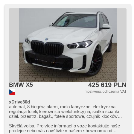
425 619 PLN
BMW X5
możliwość odliczenia VAT
xDrive30d
automat, 8 biegów, alarm, radio fabryczne, elektryczna
regulacja foteli, kierownica wielofunkcyjna, siatka ścianki
dział. przestrz. bagaż., fotele sportowe, czujnik klocków
hamulcowych, czujnik ciśnienia opon, zatmavená zadní
skla, felgi aluminiowe, el. tažné zařízení, bezklíčové
Skvělá volba. Pro více informací o voze kontaktujte naše
odemykání, bezklíčové startování, webasto, zawieszenie
prodejce nebo nás navštivte v našem showroomu od