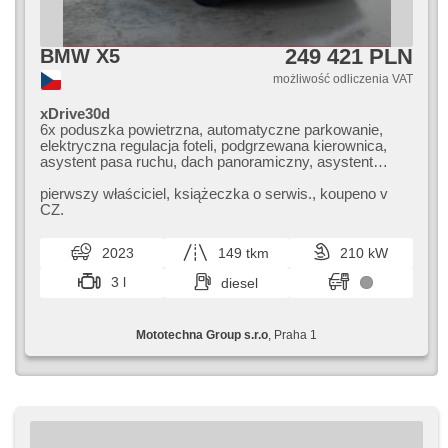
249 421 PLN
BMW X5
możliwość odliczenia VAT
xDrive30d
6x poduszka powietrzna, automatyczne parkowanie,
elektryczna regulacja foteli, podgrzewana kierownica,
asystent pasa ruchu, dach panoramiczny, asystent
parkowania, wspomaganie układu kierowniczego, el.
opuszczane szyby, relingi dachowe, radio fabryczne,
pierwszy właściciel,​ książeczka o serwis.,​ koupeno v
klimatronic, ABS, przeciwpoślizgowy system kół (ASR),
CZ.
centralny zamek, komputer pokładowy, el. domykanie
drzwi, el. składane lusterka, stabilizacja podwozia (ESP),
2023
149 tkm
210 kW
halogeny, podgrzewane fotele, head-up display,
skórzanna tapicerka, czujnik deszczu, przycisk start,
3 l
diesel
hak holowniczy, czujnik ciśnienia opon, USB, automat,
napęd 4x4
Mototechna Group s.r.o
, Praha 1