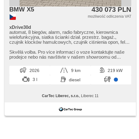
430 073 PLN
BMW X5
możliwość odliczenia VAT
xDrive30d
automat, 8 biegów, alarm, radio fabryczne, kierownica
wielofunkcyjna, siatka ścianki dział. przestrz. bagaż.,
czujnik klocków hamulcowych, czujnik ciśnienia opon, felgi
aluminiowe, el. tažné zařízení, bezklíčové odemykání,
bezklíčové startování, elektryczna regulacja foteli,
Skvělá volba. Pro více informací o voze kontaktujte naše
odvětrávaná sedadla, zawieszenie pneumatyczne,
prodejce nebo nás navštivte v našem showroomu od
podgrzewane fotele, LED denní svícení
pondělí do pátku,​ vždy o...
2026
9 km
219 kW
3 l
diesel
CarTec Liberec, s.r.o.
, Liberec 11