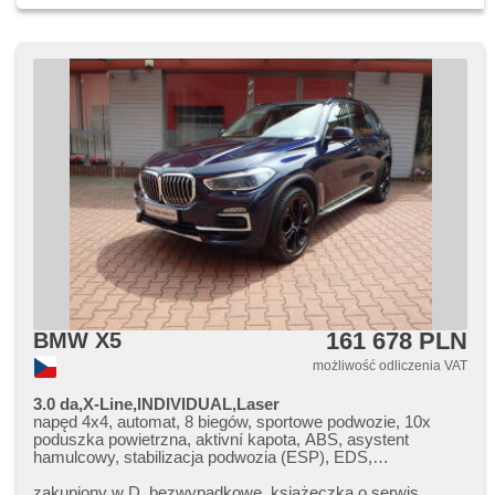
161 678 PLN
BMW X5
możliwość odliczenia VAT
3.0 da,X-Line,INDIVIDUAL,Laser
napęd 4x4, automat, 8 biegów, sportowe podwozie, 10x
poduszka powietrzna, aktivní kapota, ABS, asystent
hamulcowy, stabilizacja podwozia (ESP), EDS,
przeciwpoślizgowy system kół (ASR), nouzové brzdění
(PEBS), asistent stability přívěsu (TSA), regulacja prędkośći
zakupiony w D,​ bezwypadkowe,​ książeczka o serwis.,​