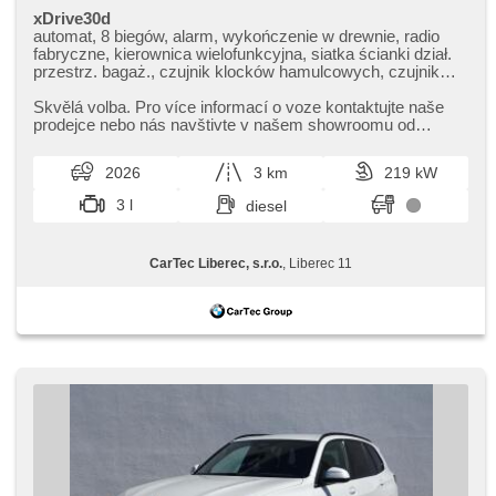
xDrive30d
automat, 8 biegów, alarm, wykończenie w drewnie, radio
fabryczne, kierownica wielofunkcyjna, siatka ścianki dział.
przestrz. bagaż., czujnik klocków hamulcowych, czujnik
ciśnienia opon, zatmavená zadní skla, felgi aluminiowe, el.
tažné zařízení, bezklíčové odemykání, bezklíčové
Skvělá volba. Pro více informací o voze kontaktujte naše
startování, elektryczna regulacja foteli, odvětrávaná
prodejce nebo nás navštivte v našem showroomu od
sedadla, zawieszenie pneumatyczne, podgrzewane fotele,
pondělí do pátku,​ vždy o...
LED denní svícení, el. domykanie drzwi
2026
3 km
219 kW
3 l
diesel
CarTec Liberec, s.r.o.
, Liberec 11