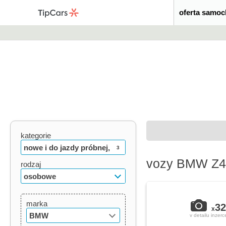
oferta samo
kategorie
nowe i do jazdy próbnej,
3
vozy BMW Z4 
używane, oldtimery
rodzaj
osobowe
marka
32
x
BMW
v detailu inzerc