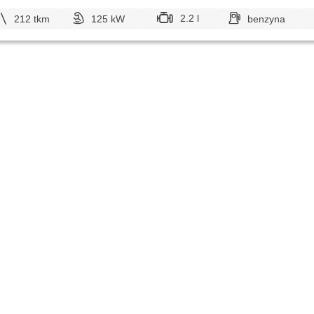
2.2 l
212 tkm
125 kW
benzyna