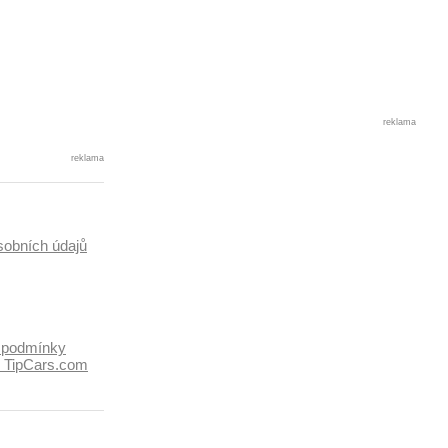
reklama
reklama
sobních údajů
 podmínky
k TipCars.com