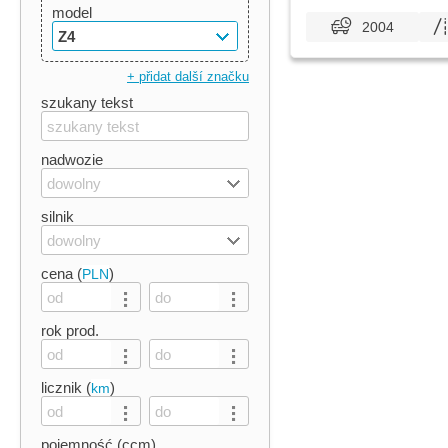
model
2004
Z4
+ přidat další značku
szukany tekst
nadwozie
dowolny
silnik
dowolny
cena (
)
PLN
rok prod.
licznik (
)
km
pojemność (ccm)