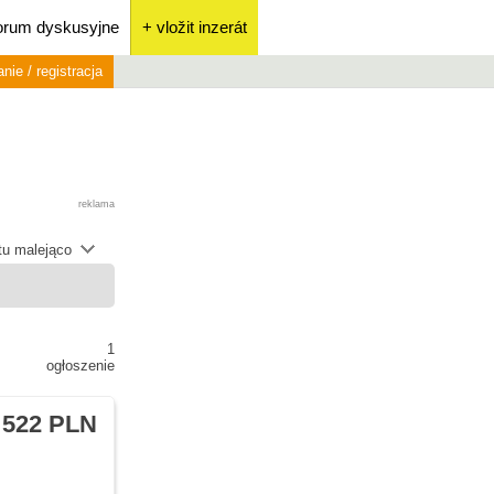
orum dyskusyjne
+ vložit inzerát
nie / registracja
reklama
átu malejąco
1
ogłoszenie
 522 PLN