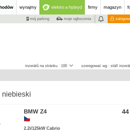
chodów
wynajmy
elektro a hybryd
firmy
magazyn
f
mój parking
moje ogłoszenia
zalogowa
inzerátů na stránku :
100
szeregować wg :
stáří inzer
niebieski
44
BMW Z4
e
2.2i/125kW Cabrio