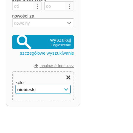
nowości za
dowolny
wyszukaj
1 ogłoszenie
szczegółowe wyszukiwanie
anulować formularz
kolor
niebieski