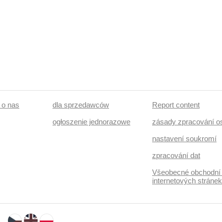
/ o nas
dla sprzedawców
Report content
ogłoszenie jednorazowe
zásady zpracování o
nastavení soukromí
zpracování dat
Všeobecné obchodní
internetových stráne