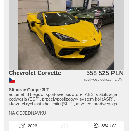
558 525 PLN
Chevrolet Corvette
możliwość odliczenia VAT
Stingray Coupe 3LT
automat, 8 biegów, sportowe podwozie, ABS, stabilizacja
podwozia (ESP), przeciwpoślizgowy system kół (ASR),
ukazatel rychlostního limitu (SLIF), asystent martwego pola,
asistent jízdy v jízdním pruhu, regulacja wysokości
podwozia , regulacja natężenia podwozia, wspomaganie
NA OBJEDNÁVKU
układu kierowniczego, 2 strefowa klimatyzacja, klimatronic,
tempomat, LED denní svícení, automatické přepínání
2026
354 kW
dálkových světel, felgi aluminiowe, spełnia EURO VI,