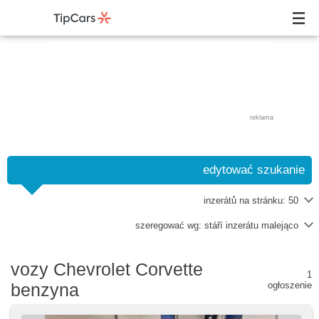
reklama
edytować szukanie
inzerátů na stránku:
50
szeregować wg:
stáří inzerátu malejąco
vozy Chevrolet Corvette
1
benzyna
ogłoszenie