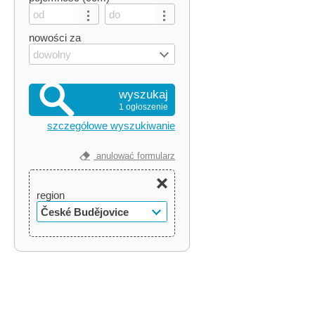
nowości za
dowolny
wyszukaj
1 ogłoszenie
szczegółowe wyszukiwanie
anulować formularz
region
České Budějovice