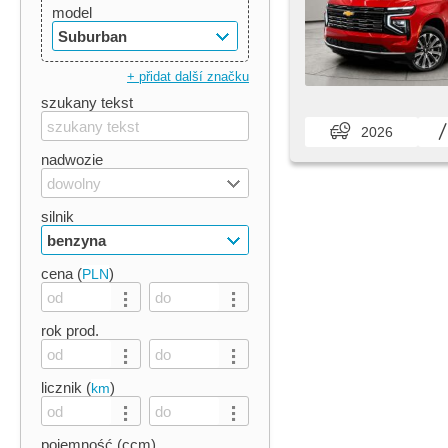
model
Suburban
+ přidat další značku
szukany tekst
2026
nadwozie
dowolny
silnik
benzyna
cena (
)
PLN
rok prod.
licznik (
)
km
pojemność (ccm)