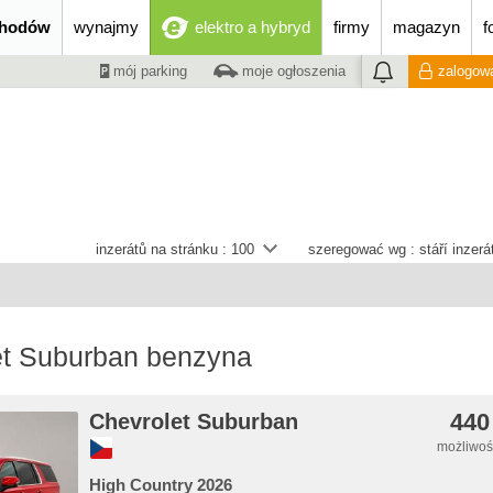
chodów
wynajmy
elektro a hybryd
firmy
magazyn
f
mój parking
moje ogłoszenia
zalogowa
inzerátů na stránku :
100
szeregować wg :
stáří inzer
et Suburban benzyna
440
Chevrolet Suburban
możliwość
High Country 2026