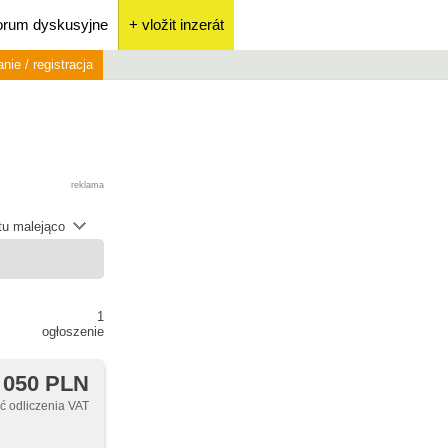
orum dyskusyjne
+ vložit inzerát
nie / registracja
reklama
átu malejąco
1
ogłoszenie
 050 PLN
 odliczenia VAT