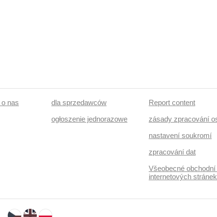
/ o nas
dla sprzedawców
Report content
ogłoszenie jednorazowe
zásady zpracování o
nastavení soukromí
zpracování dat
Všeobecné obchodní
internetových stráne