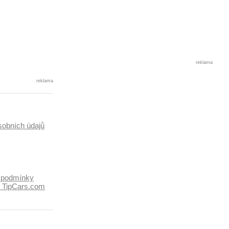
reklama
reklama
sobních údajů
 podmínky
k TipCars.com