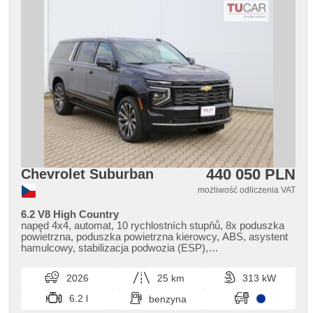
440 050 PLN
Chevrolet Suburban
możliwość odliczenia VAT
6.2 V8 High Country
napęd 4x4, automat, 10 rychlostních stupňů, 8x poduszka
powietrzna, poduszka powietrzna kierowcy, ABS, asystent
hamulcowy, stabilizacja podwozia (ESP),
przeciwpoślizgowy system kół (ASR), nouzové brzdění
(PEBS), asistent stability přívěsu (TSA), regulacja prędkośći
2026
25 km
313 kW
podczas zjazdu, asistent rozjezdu do kopce (HSA),
ukazatel rychlostního limitu (SLIF), asystent pasa ruchu,
6.2 l
benzyna
asystent martwego pola, asistent jízdy v koloně, asistent