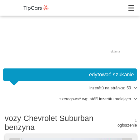
reklama
edytować szukanie
inzerátů na stránku:
50
szeregować wg:
stáří inzerátu malejąco
vozy Chevrolet Suburban
1
benzyna
ogłoszenie