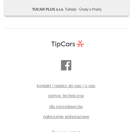
jízdy v jízdním pruhu, automatyczny hamulec, regulacja
wysokości podwozia , regulacja natężenia podwozia,
TUCAR PLUS s.r.o
, Tuklaty - Úvaly u Prahy
adaptivní regulace podvozku, automat. blok. mech.
różnicowego, hak holowniczy, wspomaganie układu
kierowniczego, třízónová klimatizace, klimatronic,
tempomat dotrzymujący odległość, tempomat, LED
adaptivní světlomety, światła do jazdy dziennej, LED denní
svícení, automatické přepínání dálkových světel, felgi
aluminiowe, spełnia EURO VI, komputer pokładowy,
dotykové ovládání palubního počítače, digitální přístrojový
štít, volba jízdního režimu, elektronická ruční brzda, head-up
display, hlídání provozu při couvání (RCTA), parkovací
senzory přední, parkovací senzory zadní, 360°
monitorovací systém (AVM), asystent parkowania,
parkovací kamera, automatyczne parkowanie, bezklíčové
startování, bezklíčové odemykání, czujnik reflektorów,
czujnik deszczu, aut. regul. kierownicy podczas wsiad.,
regulowana kierownica, kierownica wielofunkcyjna,
podgrzewana kierownica, řazení pádly pod volantem,
kontakt / napisz do nas / o nas
wyłączenie poduszki pasażera, hands free, Android Auto,
Apple CarPlay, bezdrátová nabíječka mobilních telefonů,
pomoc techniczna
bluetooth, telewizor, el. otwieranie bagażnika, el.
opuszczane szyby, el. opuszczane przednie szyby, szyber
dla sprzedawców
elektryczny, dach panoramiczny, plnohodnotné rezervní
kolo, el. składane lusterka, el. lusterka, samostmívací
ogłoszenie jednorazowe
zrcátka, przycisk start, immobilizer, alarm, zamykanie
centralne - zdalne, centralny zamek, skórzanna tapicerka,
isofix, skórzana tapicerka, ambientní osvětlení interiéru,