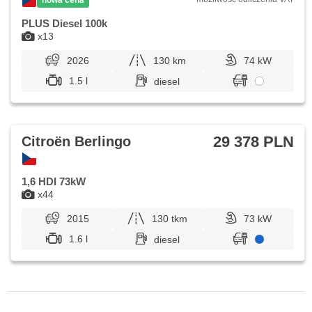
PLUS Diesel 100k
x13
2026
130 km
74 kW
1.5 l
diesel
29 378 PLN
Citroën Berlingo
1,6 HDI 73kW
x44
2015
130 tkm
73 kW
1.6 l
diesel