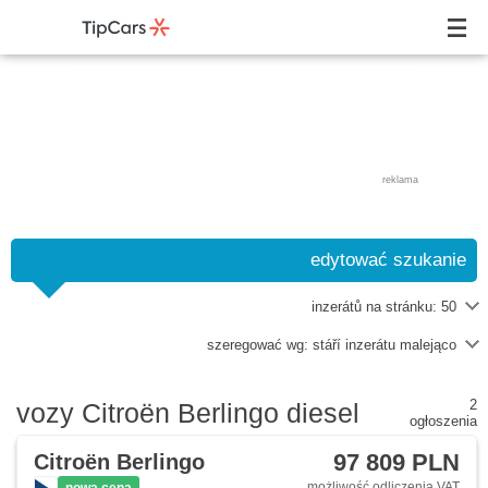
reklama
edytować szukanie
inzerátů na stránku:
50
szeregować wg:
stáří inzerátu malejąco
2
vozy Citroën Berlingo diesel
ogłoszenia
97 809 PLN
Citroën Berlingo
możliwość odliczenia VAT
nowa cena