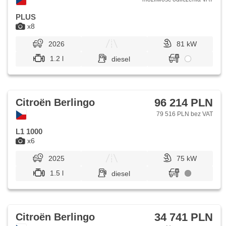
PLUS
x8
2026
81 kW
1.2 l
diesel
96 214 PLN
Citroën Berlingo
79 516 PLN bez VAT
L1 1000
x6
2025
75 kW
1.5 l
diesel
34 741 PLN
Citroën Berlingo