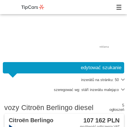
reklama
edytować szukanie
inzerátů na stránku:
50
szeregować wg:
stáří inzerátu malejąco
5
vozy Citroën Berlingo diesel
ogłoszeń
107 162 PLN
Citroën Berlingo
możliwość odliczenia VAT