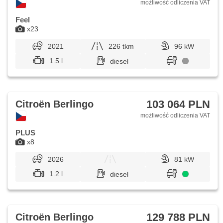
możliwość odliczenia VAT
Feel
x23
2021
226 tkm
96 kW
1.5 l
diesel
103 064 PLN
Citroën Berlingo
możliwość odliczenia VAT
PLUS
x8
2026
81 kW
1.2 l
diesel
129 788 PLN
Citroën Berlingo