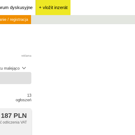
orum dyskusyjne
+ vložit inzerát
nie / registracja
reklama
átu malejąco
13
ogłoszeń
 187 PLN
 odliczenia VAT