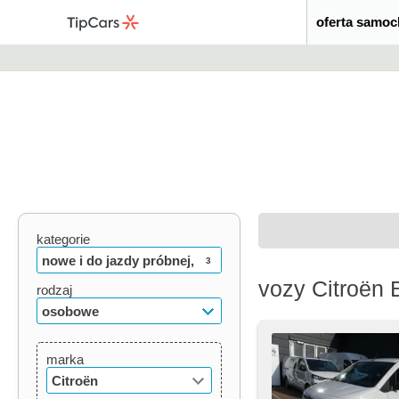
oferta samo
kategorie
nowe i do jazdy próbnej,
3
vozy Citroën B
używane, oldtimery
rodzaj
osobowe
marka
Citroën