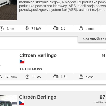
manualna skrzynia biegów, 6 biegów, 6x poduszka powi
poduszka powietrzna kierowcy, ABS, stabilizacja podwo
przeciwpoślizgowy system kół (ASR), asistent rozjezdu
(HSA), asystent pasa ruchu, wspomaganie układu kiero
klimatyzacja, tempomat, światła do jazdy dziennej, spe
komputer pokładowy, elektronická ruční brzda, czujnik r
regulowana kierownica, kierownica wielofunkcyjna, wył
poduszki pasażera, hands free, bluetooth, el. opuszcza
1.5 l
3 km
74 kW
diesel
szyby, el. lusterka, immobilizer, zamykanie centralne - z
centralny zamek, podgrzewane fotele, aktywne siedzeni
Auto Mrkvička s.r
kierowcy, czujnik ciśnienia opon, automatyczne lampy 
halogeny, start-stop systém, USB, termometr zewnętrz
tylna dzielona, przyciemniane szyby, přední pohon, ch
zagłówki, gwarancja, digitální přístrojová deska, boční 
9
Citroën Berlingo
e
1.6 HDI 68 kW
1.6 l
375 tkm
68 kW
diesel
97
Citroën Berlingo
możliwość