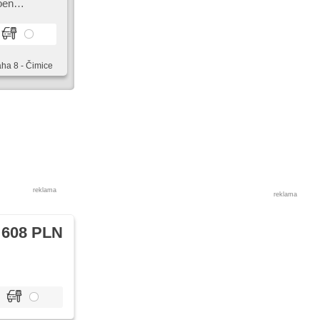
aha 8 - Čimice
reklama
reklama
 608 PLN