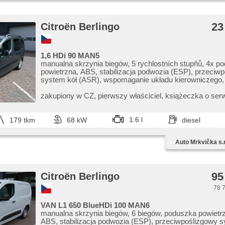
23
Citroën Berlingo
1,6 HDi 90 MAN5
manualna skrzynia biegów, 5 rychlostních stupňů, 4x p
powietrzna, ABS, stabilizacja podwozia (ESP), przeciw
system kół (ASR), wspomaganie układu kierowniczego, 
tempomat, felgi aluminiowe, komputer pokładowy, parko
zadní, czujnik deszczu, regulowana kierownica, bluetooth
zakupiony w CZ,​ pierwszy właściciel,​ książeczka o serw
opuszczane przednie szyby, el. składane lusterka, el. lu
immobilizer, zamykanie centralne - zdalne, centralny z
skrzyni biegów, aktywne siedzenie dla kierowcy, czujnik
1.6 l
179 tkm
68 kW
diesel
opon, halogeny, USB, radio fabryczne, odtwarzacz CD,
zewnętrzny, wycieraczka tylna, přední pohon, chowane 
Auto Mrkvička s.r
95
Citroën Berlingo
78 7
VAN L1 650 BlueHDi 100 MAN6
manualna skrzynia biegów, 6 biegów, poduszka powietr
ABS, stabilizacja podwozia (ESP), przeciwpoślizgowy s