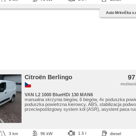
regulowana kierownica, kierownica wielofunkcyjna, wył
poduszki pasażera, hands free, Android Auto, Apple Car
Auto Mrkvička s.r
bluetooth, el. opuszczane szyby, el. opuszczane przedni
lusterka, immobilizer, zamykanie centralne - zdalne, ce
aktywne siedzenie dla kierowcy, czujnik ciśnienia opon, 
systém, USB, termometr zewnętrzny, podgrzewane lust
wycieraczka tylna, przyciemniane szyby, přední pohon
zagłówki, gwarancja, digitální přístrojová deska, boční 
97
Citroën Berlingo
możliwość
VAN L2 1000 BlueHDi 130 MAN6
manualna skrzynia biegów, 6 biegów, 4x poduszka powi
poduszka powietrzna kierowcy, ABS, stabilizacja podwo
przeciwpoślizgowy system kół (ASR), asystent pasa ru
wspomaganie układu kierowniczego, klimatyzacja, temp
do jazdy dziennej, spełnia EURO VI, komputer pokładowy,
přístrojový štít, regulowana kierownica, kierownica wiel
wyłączenie poduszki pasażera, bluetooth, el. opuszcza
szyby, el. lusterka, immobilizer, zamykanie centralne - z
1.5 l
3 km
96 kW
diesel