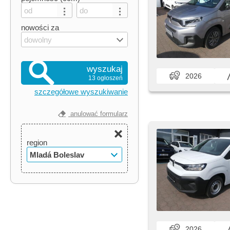
nowości za
dowolny
wyszukaj
2026
13 ogłoszeń
szczegółowe wyszukiwanie
anulować formularz
region
Mladá Boleslav
2026