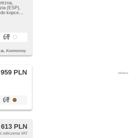
etrzna,
zia (ESP),
 do kopce
wniczego,
łnia EURO VI,
eflektorów,
ączenie
ne przednie
dalne,
e dla
.o.
, Kosmonosy
ostrzegawcze,
ny, kanapa
owane
posuvné dveře
 959 PLN
reklama
 613 PLN
 odliczenia VAT