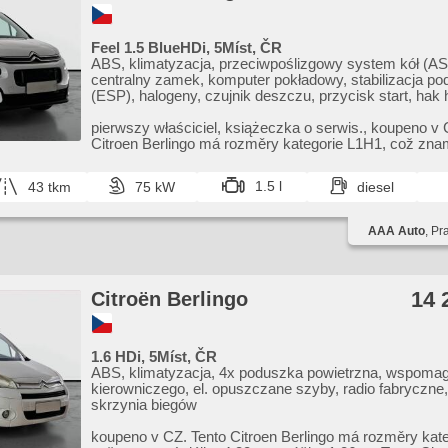
Feel 1.5 BlueHDi, 5Míst, ČR
ABS, klimatyzacja, przeciwpoślizgowy system kół (AS
centralny zamek, komputer pokładowy, stabilizacja po
(ESP), halogeny, czujnik deszczu, przycisk start, hak 
czujnik ciśnienia opon, USB, 6x poduszka powietrzna,
pasa ruchu, asystent parkowania, wspomaganie układ
pierwszy właściciel,​ książeczka o serwis.,​ koupeno v 
kierowniczego, el. opuszczane szyby, relingi dachowe,
Citroen Berlingo má rozměry kategorie L1H1,​ což zn
fabryczne, manualna skrzynia biegów
4,​40 ...
1.5 l
43 tkm
75 kW
diesel
AAA Auto
, Pr
14 
Citroën Berlingo
1.6 HDi, 5Míst, ČR
ABS, klimatyzacja, 4x poduszka powietrzna, wspomag
kierowniczego, el. opuszczane szyby, radio fabryczne
skrzynia biegów
koupeno v CZ. Tento Citroen Berlingo má rozměry kate