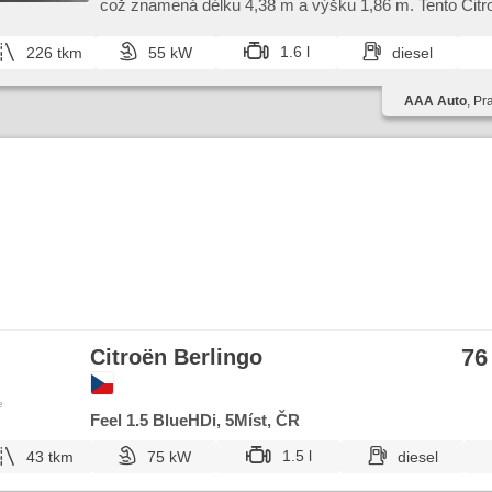
což znamená délku 4,​38 m a výšku 1,​86 m. Tento Citroen
Berlingo,​ ...
1.6 l
226 tkm
55 kW
diesel
AAA Auto
, Pr
76
Citroën Berlingo
e
Feel 1.5 BlueHDi, 5Míst, ČR
1.5 l
43 tkm
75 kW
diesel