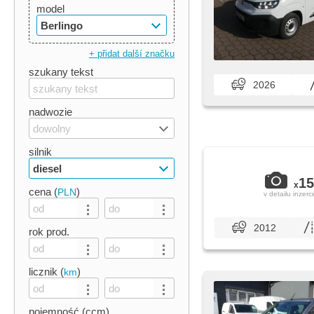
model
Berlingo
+ přidat další značku
szukany tekst
2026
nadwozie
dowolny
silnik
diesel
15
x
cena (
)
PLN
v detailu inzerc
2012
rok prod.
licznik (
)
km
pojemność (ccm)