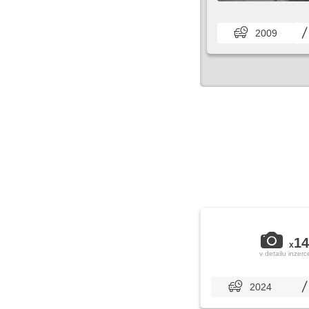
2009
14
x
v detailu inzerc
2024