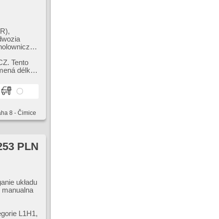
R),
dwozia
holowniczy,
 asystent
u
CZ. Tento
 radio
amená délku
aha 8 - Čimice
253 PLN
anie układu
, manualna
gorie L1H1,​