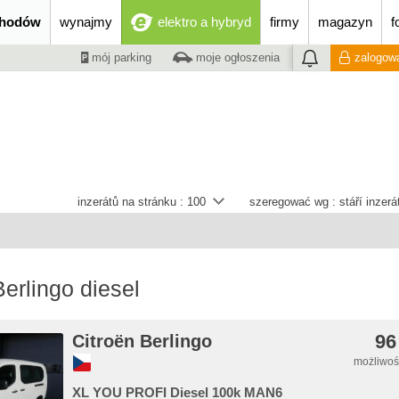
chodów
wynajmy
elektro a hybryd
firmy
magazyn
f
mój parking
moje ogłoszenia
zalogowa
inzerátů na stránku :
100
szeregować wg :
stáří inzer
erlingo diesel
96
Citroën Berlingo
możliwość
XL YOU PROFI Diesel 100k MAN6