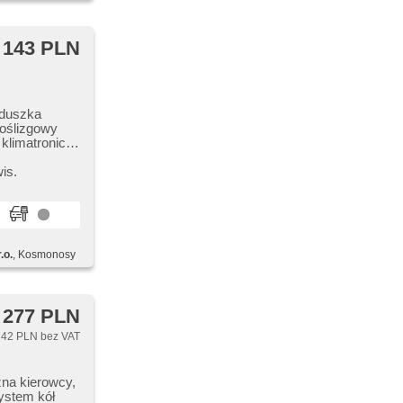
 143 PLN
oduszka
poślizgowy
klimatronic,
vací senzory
, el.
is.
sterka,
amek, blokada
 ciśnienia
 termometr
zagłówki
.o.
, Kosmonosy
 277 PLN
42 PLN bez VAT
zna kierowcy,
ystem kół