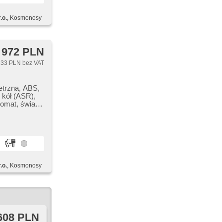
omatyczne
chowane
.o.
, Kosmonosy
posuvné dveře
 972 PLN
33 PLN bez VAT
etrzna, ABS,
 kół (ASR),
omat, światła
wy, dotykové
rkovací
gulowana
oid Auto,
y,
amykanie
dla kierowcy,
.o.
, Kosmonosy
gitální příjem
wane
posuvné dveře
608 PLN