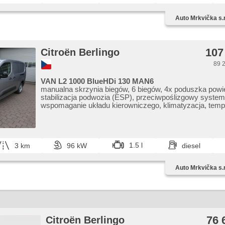
centralny zamek, aktywne siedzenie dla kierowcy, aut
lampy ostrzegawcze, USB, přední pohon, napęd 4x2, 
Auto Mrkvička s.r
zagłówki, gwarancja, digitální přístrojová deska, boční 
107
Citroën Berlingo
89 2
VAN L2 1000 BlueHDi 130 MAN6
manualna skrzynia biegów, 6 biegów, 4x poduszka powi
stabilizacja podwozia (ESP), przeciwpoślizgowy system
wspomaganie układu kierowniczego, klimatyzacja, temp
do jazdy dziennej, spełnia EURO VI, komputer pokłado
ovládání palubního počítače, digitální přístrojový štít, pa
senzory zadní, parkovací kamera, czujnik deszczu, re
kierownica, kierownica wielofunkcyjna, hands free, Andr
Apple CarPlay, bluetooth, el. opuszczane przednie szyb
1.5 l
3 km
96 kW
diesel
plnohodnotné rezervní kolo, el. lusterka, immobilizer, z
centralne - zdalne, centralny zamek, aktywne siedzenie 
Auto Mrkvička s.r
start-stop systém, obrotomierz, USB, radio fabryczne, di
rádia (DAB), termometr zewnętrzny, přední pohon, cho
zagłówki, gwarancja, digitální přístrojová deska, boční 
76 
Citroën Berlingo