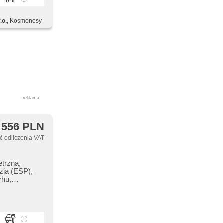
ączenie
Play,
.o.
, Kosmonosy
e szyby, el.
ntralny zamek,
start-stop
erka,
, chowane
posuvné dveře
reklama
 556 PLN
 odliczenia VAT
etrzna,
zia (ESP),
chu,
omat, światła
 digitální
ofunkcyjna,
ne przednie
dalne,