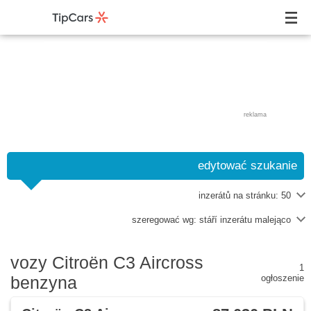
reklama
edytować szukanie
inzerátů na stránku:
50
szeregować wg:
stáří inzerátu malejąco
vozy Citroën C3 Aircross
1
benzyna
ogłoszenie