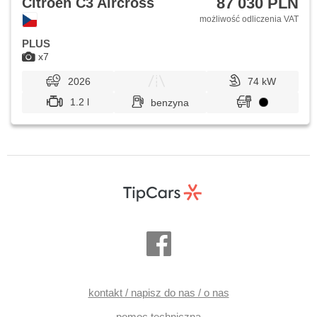
87 030 PLN
Citroën C3 Aircross
możliwość odliczenia VAT
PLUS
x7
2026
74 kW
1.2 l
benzyna
kontakt / napisz do nas / o nas
pomoc techniczna