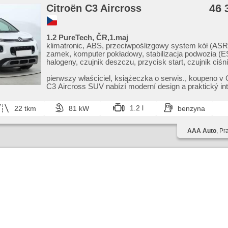
46 
Citroën C3 Aircross
1.2 PureTech, ČR,1.maj
klimatronic, ABS, przeciwpoślizgowy system kół (ASR)
zamek, komputer pokładowy, stabilizacja podwozia (E
halogeny, czujnik deszczu, przycisk start, czujnik ciśn
USB, 6x poduszka powietrzna, asystent pasa ruchu, a
parkowania, el. lusterka, wspomaganie układu kierowni
pierwszy właściciel,​ książeczka o serwis.,​ koupeno v 
opuszczane szyby, relingi dachowe, radio fabryczne,
C3 Aircross SUV nabízí moderní design a praktický inte
skrzynia biegów
Tento...
1.2 l
22 tkm
81 kW
benzyna
AAA Auto
, Pr