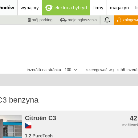
chodów
wynajmy
elektro a hybryd
firmy
magazyn
f
mój parking
moje ogłoszenia
zalogowa
inzerátů na stránku :
100
szeregować wg :
stáří inzer
 C3 benzyna
42
Citroën C3
możliwość
1,2 PureTech