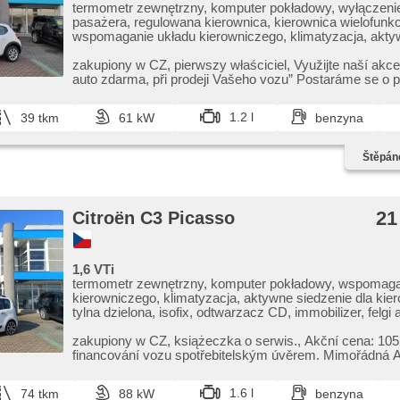
termometr zewnętrzny, komputer pokładowy, wyłączeni
pasażera, regulowana kierownica, kierownica wielofunkc
wspomaganie układu kierowniczego, klimatyzacja, akty
dla kierowcy, isofix, radio fabryczne, USB, hands free, im
opuszczane przednie szyby, el. lusterka, zamykanie cen
zakupiony w CZ,​ pierwszy właściciel,​ Využijte naší akce 
zdalne, reflektory LED, manualna skrzynia biegów, ABS
auto zdarma,​ při prodeji Vašeho vozu” Postaráme se o pr
przeciwpoślizgowy system kół (ASR), stabilizacja podw
czujnik ciśnienia opon, asystent pasa ruchu, 6x podusz
1.2 l
39 tkm
61 kW
benzyna
Štěpán
21
Citroën C3 Picasso
1,6 VTi
termometr zewnętrzny, komputer pokładowy, wspomaga
kierowniczego, klimatyzacja, aktywne siedzenie dla kie
tylna dzielona, isofix, odtwarzacz CD, immobilizer, felgi
el. opuszczane szyby, el. lusterka, el. składane lusterk
centralne - zdalne, halogeny, tempomat, manualna skrzy
zakupiony w CZ,​ książeczka o serwis.,​ Akční cena: 105.00
ABS, przeciwpoślizgowy system kół (ASR), 6x poduszk
financování vozu spotřebitelským 
1.6 l
74 tkm
88 kW
benzyna