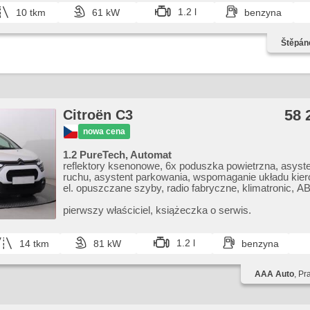
(ASR), czujnik ciśnienia opon, asystent pasa ruchu, 6x
1.2 l
10 tkm
61 kW
benzyna
powietrzna
Štěpán
58 
Citroën C3
nowa cena
1.2 PureTech, Automat
reflektory ksenonowe, 6x poduszka powietrzna, asyst
ruchu, asystent parkowania, wspomaganie układu kie
el. opuszczane szyby, radio fabryczne, klimatronic, A
przeciwpoślizgowy system kół (ASR), centralny zame
pokładowy, el. składane lusterka, stabilizacja podwozi
pierwszy właściciel,​ książeczka o serwis.
halogeny, podgrzewane fotele, czujnik deszczu, przycis
czujnik ciśnienia opon, USB, automat
1.2 l
14 tkm
81 kW
benzyna
AAA Auto
, Pr