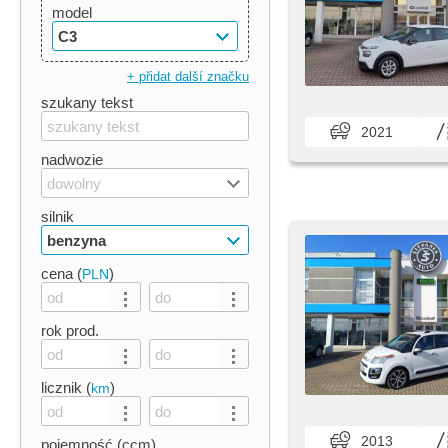
model
C3
+ přidat další značku
szukany tekst
2021
nadwozie
dowolny
silnik
benzyna
cena (
)
PLN
rok prod.
licznik (
)
km
2013
pojemność (ccm)