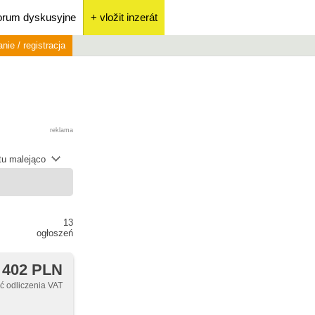
orum dyskusyjne
+ vložit inzerát
nie / registracja
reklama
átu malejąco
13
ogłoszeń
 402 PLN
 odliczenia VAT