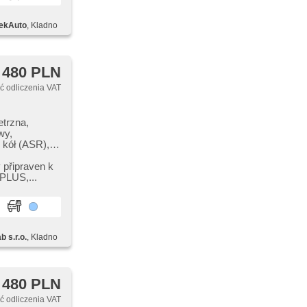
ekAuto
, Kladno
 480 PLN
 odliczenia VAT
etrzna,
wy,
 kół (ASR),
SA), asystent
yzacja,
ý připraven k
álkových
LUS,​...
řístrojový
ik deszczu,
 CarPlay,
e, el.
entralne -
 s.r.o.
, Kladno
kierowcy,
mometr
a,
na,
 480 PLN
e zagłówki,
 odliczenia VAT