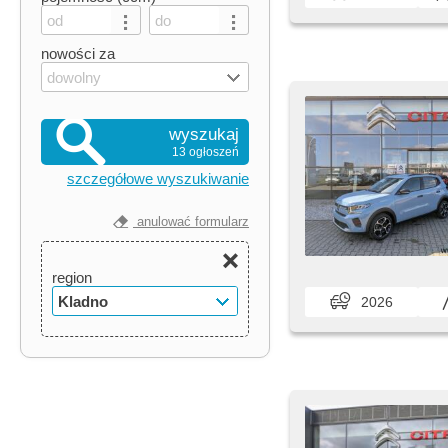
nowości za
dowolny
wyszukaj
13 ogłoszeń
szczegółowe wyszukiwanie
anulować formularz
region
Kladno
2026