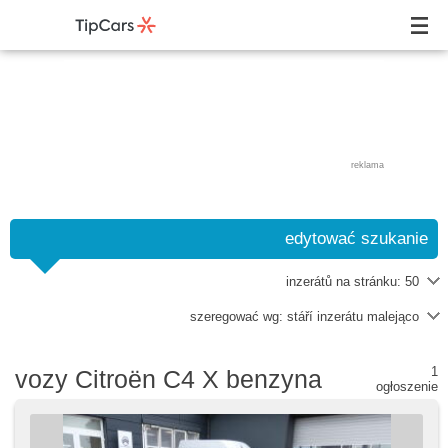
reklama
edytować szukanie
inzerátů na stránku:
50
szeregować wg:
stáří inzerátu malejąco
1
vozy Citroën C4 X benzyna
ogłoszenie