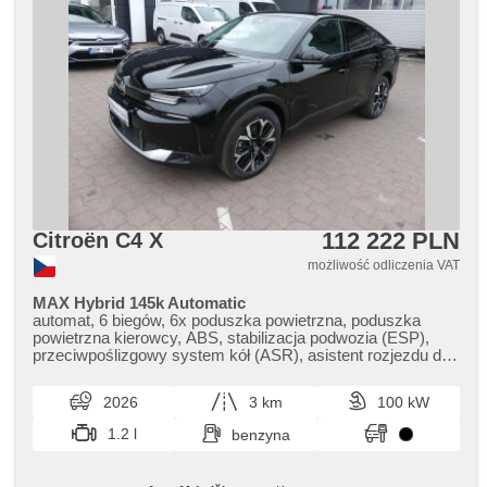
112 222 PLN
Citroën C4 X
możliwość odliczenia VAT
MAX Hybrid 145k Automatic
automat, 6 biegów, 6x poduszka powietrzna, poduszka
powietrzna kierowcy, ABS, stabilizacja podwozia (ESP),
przeciwpoślizgowy system kół (ASR), asistent rozjezdu do
kopce (HSA), ukazatel rychlostního limitu (SLIF), asystent
pasa ruchu, wspomaganie układu kierowniczego, 2 strefowa
2026
3 km
100 kW
klimatyzacja, klimatronic, tempomat, światła do jazdy
dziennej, LED denní svícení, felgi aluminiowe, spełnia
1.2 l
benzyna
EURO VI, komputer pokładowy, dotykové ovládání
palubního počítače, digitální přístrojový štít, elektronická
ruční brzda, nawigacja satelitarna, head-up display, hlídání