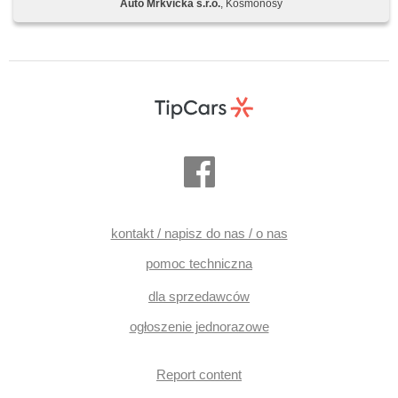
Auto Mrkvička s.r.o.
, Kosmonosy
provozu při couvání (RCTA), parkovací senzory přední,
parkovací senzory zadní, asystent parkowania, parkovací
kamera, bezklíčové startování, bezklíčové odemykání,
czujnik reflektorów, czujnik deszczu, regulowana
kierownica, kierownica wielofunkcyjna, podgrzewana
kierownica, wyłączenie poduszki pasażera, hands free,
Android Auto, Apple CarPlay, bezdrátová nabíječka
mobilních telefonů, bluetooth, el. opuszczane szyby, el.
opuszczane przednie szyby, el. składane lusterka, el.
lusterka, przycisk start, immobilizer, zamykanie centralne -
zdalne, centralny zamek, skórzanna tapicerka, isofix,
skórzana tapicerka, podgrzewane fotele, fotele regulowane,
aktywne siedzenie dla kierowcy, fotele regulowane, czujnik
ciśnienia opon, reflektory LED, lampy tylne LED,
automatyczne lampy ostrzegawcze, dodatkowe reflektory,
halogeny, start-stop systém, USB, AUX, radio fabryczne,
digitální příjem rádia (DAB), termometr zewnętrzny,
kontakt / napisz do nas / o nas
podgrzewane lusterka, podgrzewana przednia szyba,
kanapa tylna dzielona, przyciemniane szyby, zatmavená
pomoc techniczna
zadní skla, přední pohon, napęd 4x2, wzdłużna regulacja
siedzeń, chowane zagłówki, gwarancja, digitální přístrojová
dla sprzedawców
deska, malý kožený paket
ogłoszenie jednorazowe
Report content