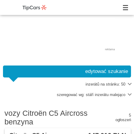
reklama
edytować szukanie
inzerátů na stránku:
50
szeregować wg:
stáří inzerátu malejąco
vozy Citroën C5 Aircross
5
benzyna
ogłoszeń