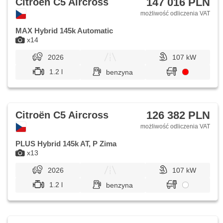
147 016 PLN
Citroën C5 Aircross
możliwość odliczenia VAT
MAX Hybrid 145k Automatic
x14
2026
107 kW
1.2 l
benzyna
126 382 PLN
Citroën C5 Aircross
możliwość odliczenia VAT
PLUS Hybrid 145k AT, P Zima
x13
2026
107 kW
1.2 l
benzyna