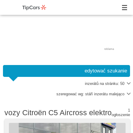
reklama
edytować szukanie
inzerátů na stránku:
50
szeregować wg:
stáří inzerátu malejąco
1
vozy Citroën C5 Aircross elektro
ogłoszenie