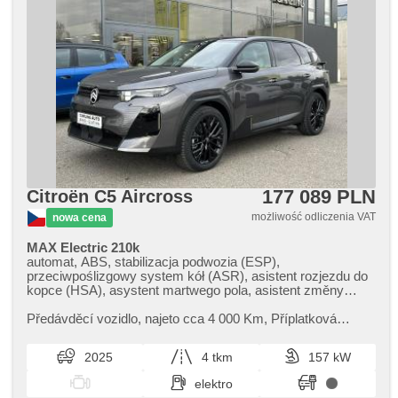
177 089 PLN
Citroën C5 Aircross
możliwość odliczenia VAT
nowa cena
MAX Electric 210k
automat, ABS, stabilizacja podwozia (ESP),
przeciwpoślizgowy system kół (ASR), asistent rozjezdu do
kopce (HSA), asystent martwego pola, asistent změny
jízdního pruhu, sledování únavy řidiče, wspomaganie układu
kierowniczego, 2 strefowa klimatyzacja, klimatronic,
Předávděcí vozidlo,​ najeto cca 4 000 Km,​ Příplatková
tempomat, LED matrixové světlomety, LED denní svícení,
výbava vozu (již v ceně): ​- Sada na opravu pneumatiky
automatické přepínání dálkových světel, komputer
(LV03) ​- 800 Kč. ​- Pake...
2025
4 tkm
157 kW
pokładowy, dotykové ovládání palubního počítače, volba
jízdního režimu, elektronická ruční brzda, nawigacja
elektro
satelitarna, head-up display, parkovací senzory přední,