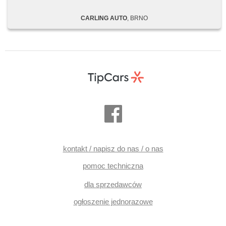
parkovací senzory zadní, parkovací kamera, bezklíčové
startování, bezklíčové odemykání, czujnik deszczu,
CARLING AUTO
, BRNO
regulowana kierownica, kierownica wielofunkcyjna,
podgrzewana kierownica, wyłączenie poduszki pasażera,
hands free, Android Auto, Apple CarPlay, bezdrátová
nabíječka mobilních telefonů, bluetooth, el. otwieranie
bagażnika, el. opuszczane szyby, el. składane lusterka, el.
lusterka, przycisk start, zamykanie centralne - zdalne,
centralny zamek, isofix, ambientní osvětlení interiéru,
podgrzewane fotele, elektryczna regulacja foteli, przednie
fotele z masażem, odvětrávaná sedadla, fotele regulowane,
paměť nastavení sedadla řidiče, fotele regulowane, czujnik
ciśnienia opon, lampy tylne LED, automatyczne lampy
ostrzegawcze, USB, radio fabryczne, digitální příjem rádia
(DAB), podgrzewane lusterka, kanapa tylna dzielona,
szyberdach, wycieraczka tylna, zatmavená zadní skla,
wzdłużna regulacja siedzeń, chowane zagłówki, gwarancja,
vyhřívaná zadní sedadla, tepelné čerpadlo
kontakt / napisz do nas / o nas
pomoc techniczna
dla sprzedawców
ogłoszenie jednorazowe