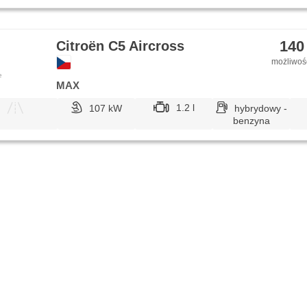
140
Citroën C5 Aircross
możliwość
e
MAX
1.2 l
107 kW
hybrydowy -
benzyna