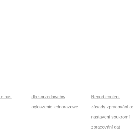
/ o nas
dla sprzedawców
Report content
ogłoszenie jednorazowe
zásady zpracování o
nastavení soukromí
zpracování dat