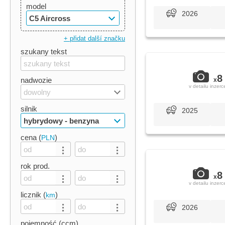
model
2026
C5 Aircross
+ přidat další značku
szukany tekst
8
nadwozie
x
v detailu inzerc
dowolny
silnik
2025
hybrydowy - benzyna
cena (
)
PLN
rok prod.
8
x
v detailu inzerc
licznik (
)
km
2026
pojemność (ccm)