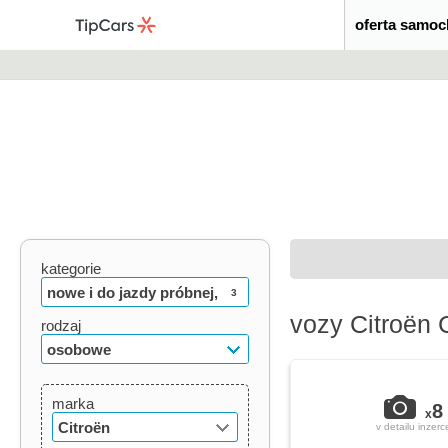
oferta samo
kategorie
nowe i do jazdy próbnej,
3
vozy Citroën 
używane, oldtimery
rodzaj
osobowe
marka
8
x
Citroën
v detailu inzerc