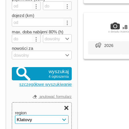
dojezd (km)
8
x
max. doba nabíjení 80% (h)
v detailu inzerc
dowolny
2026
nowości za
dowolny
wyszukaj
4 ogłoszenia
szczegółowe wyszukiwanie
anulować formularz
region
Klatovy