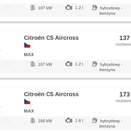
1.2 l
107 kW
hybrydowy -
benzyna
137
Citroën C5 Aircross
możliwość
e
MAX
1.2 l
107 kW
hybrydowy -
benzyna
173
Citroën C5 Aircross
możliwość
e
MAX
1.6 l
166 kW
hybrydowy -
benzyna