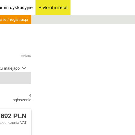
orum dyskusyjne
+ vložit inzerát
nie / registracja
reklama
átu malejąco
4
ogłoszenia
 692 PLN
 odliczenia VAT