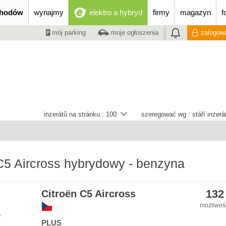
chodów
wynajmy
elektro a hybryd
firmy
magazyn
f
mój parking
moje ogłoszenia
zalogowa
inzerátů na stránku :
100
szeregować wg :
stáří inzer
C5 Aircross hybrydowy - benzyna
132
Citroën C5 Aircross
możliwość
e
PLUS