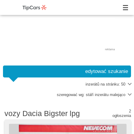
reklama
edytować szukanie
inzerátů na stránku:
50
szeregować wg:
stáří inzerátu malejąco
2
vozy Dacia Bigster lpg
ogłoszenia