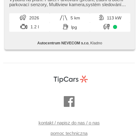
parkovací senzory,​ Multiview kamera,​systém sledování
mrtvého úhlu)Paket Wi...
2026
5 km
113 kW
1.2 l
lpg
Autocentrum NEVECOM s.r.o
, Kladno
kontakt / napisz do nas / o nas
pomoc techniczna