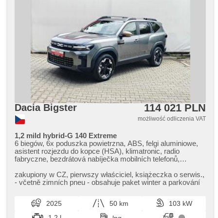
114 021 PLN
Dacia Bigster
możliwość odliczenia VAT
1,2 mild hybrid-G 140 Extreme
6 biegów, 6x poduszka powietrzna, ABS, felgi aluminiowe,
asistent rozjezdu do kopce (HSA), klimatronic, radio
fabryczne, bezdrátová nabíječka mobilních telefonů,
bezklíčové odemykání, bezklíčové startování, bluetooth,
asystent hamulcowy, zamykanie centralne - zdalne, kanapa
zakupiony w CZ,​ pierwszy właściciel,​ książeczka o serwis.,​
tylna dzielona, 2 strefowa klimatyzacja, el. opuszczane
​- včetně zimních pneu ​- obsahuje paket winter a parkování
szyby, el. składane lusterka, el. lusterka, elektronická ruční
brzda, hands free, asystent pasa ruchu, asystent martwego
2025
50 km
103 kW
pola, immobilizer, isofix, LED denní svícení, manualna
skrzynia biegów, halogeny, kierownica wielofunkcyjna,
1.2 l