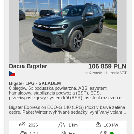
106 859 PLN
Dacia Bigster
możliwość odliczenia VAT
Bigster LPG - SKLADEM
6 biegów, 6x poduszka powietrzna, ABS, asystent
hamulcowy, stabilizacja podwozia (ESP), EDS,
przeciwpoślizgowy system kół (ASR), asistent rozjezdu do
kopce (HSA), asystent pasa ruchu, asystent martwego
pola, sledování únavy řidiče, wspomaganie układu
Bigster Expression ECO​-G 140 (LPG) (4x2) v barvě zelená
kierowniczego, 2 strefowa klimatyzacja, klimatronic,
cedre. Paket Winter (vyhřívané sedačky,​ vyhřívaný volant)
tempomat, LED denní svícení, felgi aluminiowe, spełnia
Paket Easy (b...
EURO VI, komputer pokładowy, parkovací senzory přední,
2026
1 km
103 kW
parkovací senzory zadní, parkovací kamera, czujnik
reflektorów, czujnik deszczu, regulowana kierownica,
1.2 l