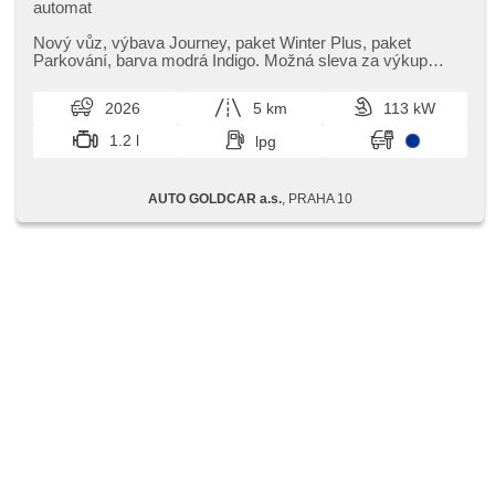
automat
Nový vůz,​ výbava Journey,​ paket Winter Plus,​ paket
Parkování,​ barva modrá Indigo. Možná sleva za výkup
30.000,​​- Kč a 20.000,​​- Kč p...
2026
5 km
113 kW
1.2 l
lpg
AUTO GOLDCAR a.s.
, PRAHA 10