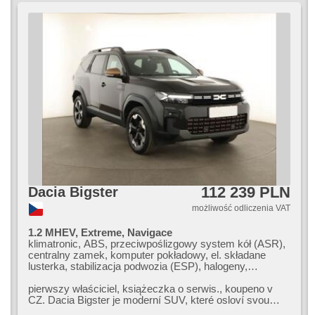
112 239 PLN
Dacia Bigster
możliwość odliczenia VAT
1.2 MHEV, Extreme, Navigace
klimatronic, ABS, przeciwpoślizgowy system kół (ASR),
centralny zamek, komputer pokładowy, el. składane
lusterka, stabilizacja podwozia (ESP), halogeny,
podgrzewane fotele, czujnik deszczu, przycisk start,
czujnik ciśnienia opon, USB, 6x poduszka powietrzna,
pierwszy właściciel,​ książeczka o serwis.,​ koupeno v
podgrzewana przednia szyba, podgrzewana kierownica,
CZ. Dacia Bigster je moderní SUV,​ které osloví svou
asystent pasa ruchu, dach panoramiczny, asystent
prostorností a atraktivní...