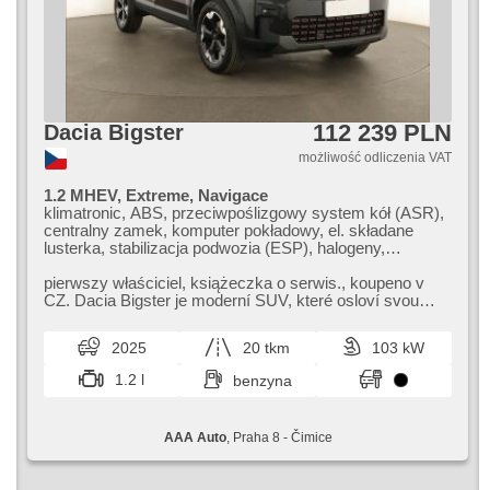
szyby, přední pohon, zadní pohon, blokowanie mech.
różnicowego, wzdłużna regulacja siedzeń, chowane
zagłówki, starter elektroniczny, gwarancja, LPG w CT,
digitální přístrojová deska, wifi hotspot
112 239 PLN
Dacia Bigster
możliwość odliczenia VAT
1.2 MHEV, Extreme, Navigace
klimatronic, ABS, przeciwpoślizgowy system kół (ASR),
centralny zamek, komputer pokładowy, el. składane
lusterka, stabilizacja podwozia (ESP), halogeny,
podgrzewane fotele, czujnik deszczu, przycisk start,
czujnik ciśnienia opon, USB, 6x poduszka powietrzna,
pierwszy właściciel,​ książeczka o serwis.,​ koupeno v
podgrzewana przednia szyba, podgrzewana kierownica,
CZ. Dacia Bigster je moderní SUV,​ které osloví svou
asystent pasa ruchu, dach panoramiczny, asystent
prostorností a atraktivní...
parkowania, el. lusterka, wspomaganie układu
2025
20 tkm
103 kW
kierowniczego, el. opuszczane szyby, relingi dachowe,
szyberdach, radio fabryczne, manualna skrzynia biegów
1.2 l
benzyna
AAA Auto
, Praha 8 - Čimice