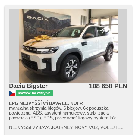
lusterka, kanapa tylna dzielona, wycieraczka tylna,
przyciemniane szyby, gwarancja, LPG w CT
108 658 PLN
Dacia Bigster
nowość na witrynie
LPG NEJVYŠŠÍ VÝBAVA EL. KUFR
manualna skrzynia biegów, 6 biegów, 6x poduszka
powietrzna, ABS, asystent hamulcowy, stabilizacja
podwozia (ESP), EDS, przeciwpoślizgowy system kół
(ASR), nouzové brzdění (PEBS), asistent rozjezdu do
kopce (HSA), asystent pasa ruchu, asystent martwego
NEJVYŠŠÍ VÝBAVA JOURNEY,​ NOVÝ VŮZ,​ VOLEJTE
pola, sledování únavy řidiče, wspomaganie układu
TEL: 775323007 prodejce Jiří Maceček,​ NABÍDKA JE