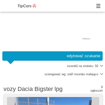
reklama
edytować szukanie
inzerátů na stránku:
50
szeregować wg:
stáří inzerátu malejąco
9
vozy Dacia Bigster lpg
ogłoszeń