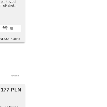
í parkovací
úhluPaket
 s.r.o
, Kladno
reklama
 177 PLN