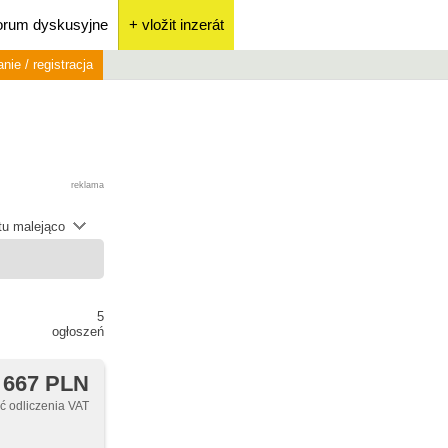
orum dyskusyjne
+ vložit inzerát
nie / registracja
reklama
átu malejąco
5
ogłoszeń
 667 PLN
 odliczenia VAT