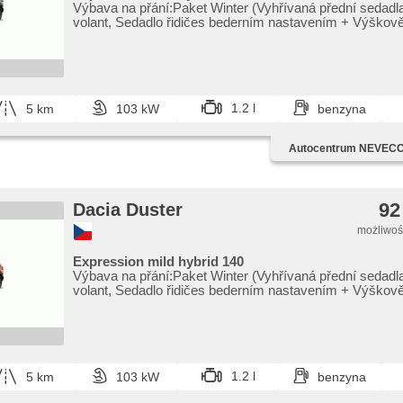
Výbava na přání:Paket Winter (Vyhřívaná přední sedadla
volant,​ Sedadlo řidičes bederním nastavením ​+ Výškově 
1.2 l
5 km
103 kW
benzyna
Autocentrum NEVECOM
92
Dacia Duster
możliwość
Expression mild hybrid 140
Výbava na přání:Paket Winter (Vyhřívaná přední sedadla
volant,​ Sedadlo řidičes bederním nastavením ​+ Výškově 
1.2 l
5 km
103 kW
benzyna