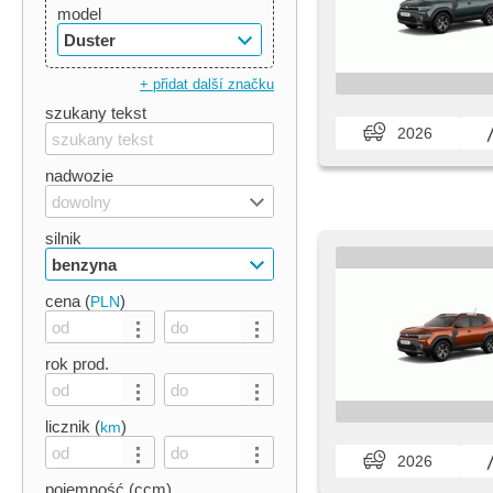
model
Duster
+ přidat další značku
szukany tekst
2026
nadwozie
dowolny
silnik
benzyna
cena (
)
PLN
rok prod.
licznik (
)
km
2026
pojemność (ccm)