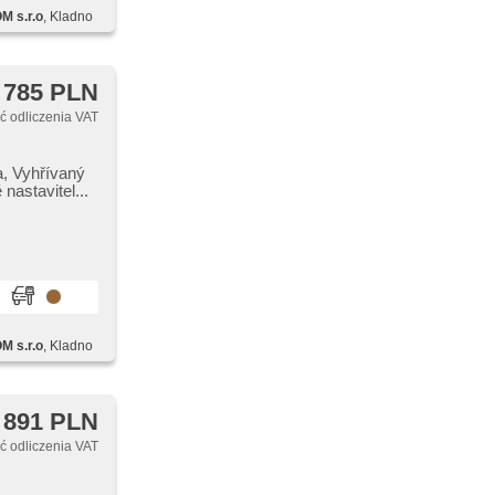
 s.r.o
, Kladno
 785 PLN
 odliczenia VAT
,​ Vyhřívaný
nastavitel...
 s.r.o
, Kladno
 891 PLN
 odliczenia VAT