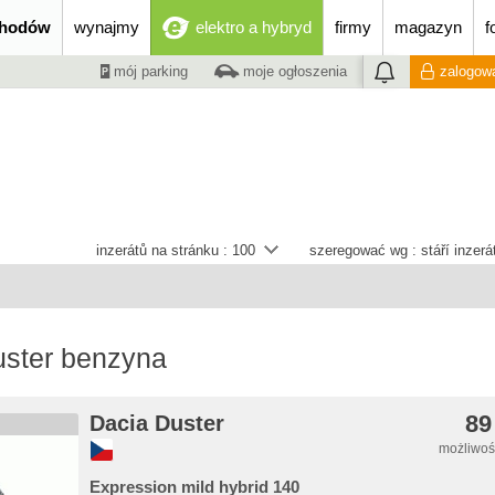
chodów
wynajmy
elektro a hybryd
firmy
magazyn
f
mój parking
moje ogłoszenia
zalogowa
inzerátů na stránku :
100
szeregować wg :
stáří inzer
uster benzyna
89
Dacia Duster
możliwość
Expression mild hybrid 140