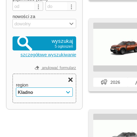
nowości za
dowolny
wyszukaj
5 ogłoszeń
szczegółowe wyszukiwanie
anulować formularz
2026
region
Kladno