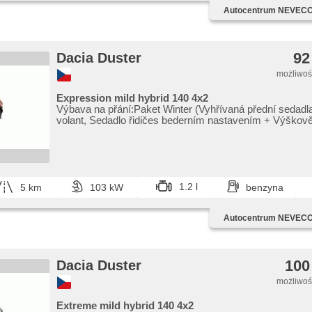
Autocentrum NEVECOM
92
Dacia Duster
możliwość
Expression mild hybrid 140 4x2
Výbava na přání:Paket Winter (Vyhřívaná přední sedadla
volant,​ Sedadlo řidičes bederním nastavením ​+ Výškově 
1.2 l
5 km
103 kW
benzyna
Autocentrum NEVECOM
100
Dacia Duster
możliwość
Extreme mild hybrid 140 4x2