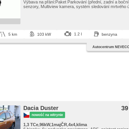
Výbava na přání:Paket Parkování (přední,​ zadní a bočn
senzory,​ Multiview kamera,​ systém sledování mrtvého 
Win...
1.2 l
5 km
103 kW
benzyna
Autocentrum NEVECOM
39
Dacia Duster
nowość na witrynie
1,3 TCe,96kW,1majČR,4x4,klima