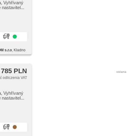
,​ Vyhřívaný
nastavitel...
 s.r.o
, Kladno
 785 PLN
reklama
 odliczenia VAT
,​ Vyhřívaný
nastavitel...