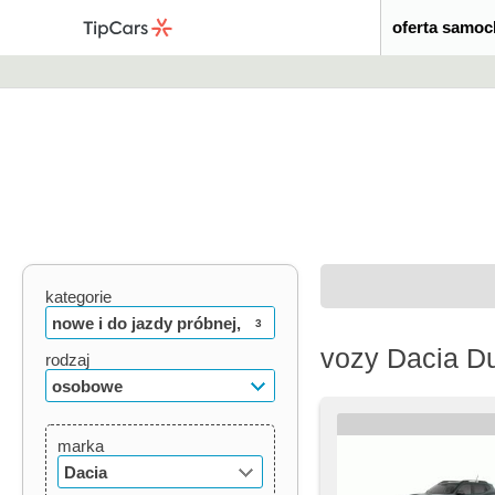
oferta samo
kategorie
nowe i do jazdy próbnej,
3
vozy Dacia D
używane, oldtimery
rodzaj
osobowe
marka
Dacia