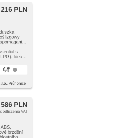
 216 PLN
oduszka
poślizgowy
 wspomaganie
do jazdy
r pokładowy,
sential s
eszczu,
LPG). Ideální
s free,
 zamykanie
LED, lampy
říjem rádia
wycieraczka
r.o.
, Průhonice
 586 PLN
 odliczenia VAT
, ABS,
ové brzdění
hlostního