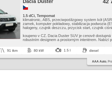
42 
Dacia Duster
1.5 dCi, Tempomat
klimatronic, ABS, przeciwpoślizgowy system kół (ASR)
zamek, komputer pokładowy, stabilizacja podwozia (E
halogeny, czujnik deszczu, przycisk start, czujnik ciśn
USB, 6x poduszka powietrzna, felgi aluminiowe, wsp
układu kierowniczego, el. opuszczane szyby, relingi d
koupeno v CZ. Dacia Duster SUV je cenově dostupná 
radio fabryczne, manualna skrzynia biegów
robustním designem a prostorným interiérem. Nabízí p
výbavu a p...
1.5 l
91 tkm
80 kW
diesel
AAA Auto
, Pr