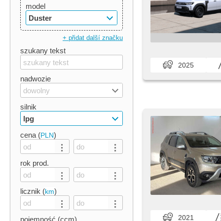
model
Duster
+ přidat další značku
szukany tekst
2025
nadwozie
dowolny
silnik
lpg
cena (
)
PLN
rok prod.
licznik (
)
km
2021
pojemność (ccm)