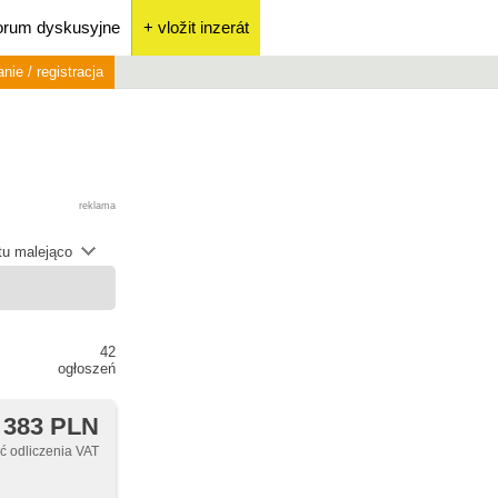
orum dyskusyjne
+ vložit inzerát
nie / registracja
reklama
átu malejąco
42
ogłoszeń
 383 PLN
 odliczenia VAT