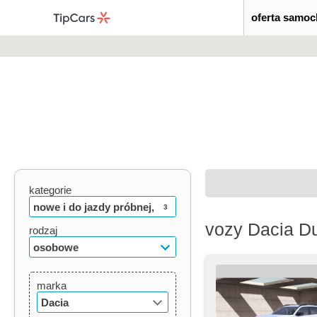
oferta samo
kategorie
nowe i do jazdy próbnej,
3
vozy Dacia Du
używane, oldtimery
rodzaj
osobowe
marka
Dacia