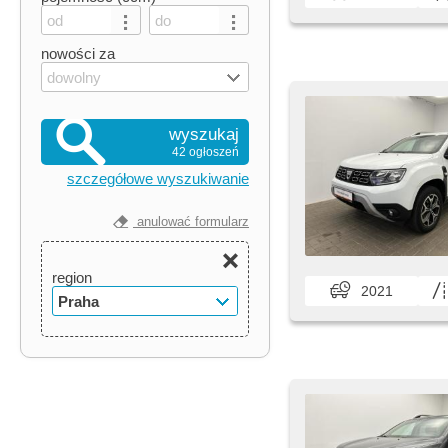
nowości za
dowolny
wyszukaj
42 ogłoszeń
szczegółowe wyszukiwanie
anulować formularz
region
2021
Praha