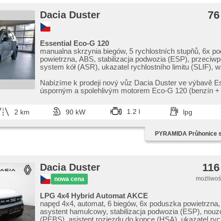
76
Dacia Duster
Essential Eco-G 120
manualna skrzynia biegów, 5 rychlostních stupňů, 6x p
powietrzna, ABS, stabilizacja podwozia (ESP), przeciw
system kół (ASR), ukazatel rychlostního limitu (SLIF),
układu kierowniczego, klimatyzacja, tempomat, światła 
dziennej, LED denní svícení, spełnia EURO VI, kompute
Nabízíme k prodeji nový vůz Dacia Duster ve výbavě Es
parkovací senzory zadní, czujnik reflektorów, czujnik d
úsporným a spolehlivým motorem Eco​-G 120 (benzín ​+ 
regulowana kierownica, kierownica wielofunkcyjna, hand
vo...
bluetooth, el. opuszczane przednie szyby, el. lusterka,
1.2 l
2 km
90 kW
lpg
centralne - zdalne, centralny zamek, isofix, reflektory 
tylne LED, start-stop systém, radio fabryczne, digitální p
(DAB), termometr zewnętrzny, podgrzewane lusterka, 
PYRAMIDA Průhonice s.
tylna, przyciemniane szyby, napęd 4x2, LPG w CT
116
Dacia Duster
możliwość
nowa cena
LPG 4x4 Hybrid Automat AKCE
napęd 4x4, automat, 6 biegów, 6x poduszka powietrzna
asystent hamulcowy, stabilizacja podwozia (ESP), nouz
(PEBS), asistent rozjezdu do kopce (HSA), ukazatel ryc