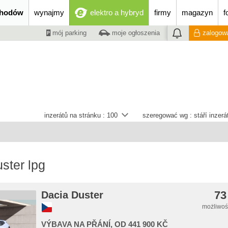
chodów
wynajmy
elektro a hybryd
firmy
magazyn
f
mój parking
moje ogłoszenia
zalogowa
inzerátů na stránku :
100
szeregować wg :
stáří inzer
ster lpg
73
Dacia Duster
możliwość
VÝBAVA NA PŘÁNÍ, OD 441 900 KČ