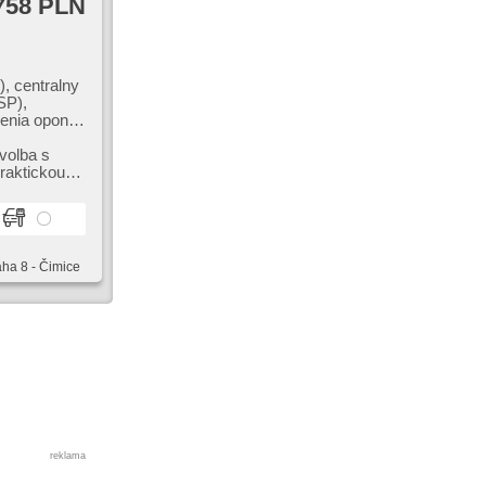
758 PLN
, centralny
SP),
ienia opon,
omaganie
achowe,
volba s
raktickou
aha 8 - Čimice
reklama