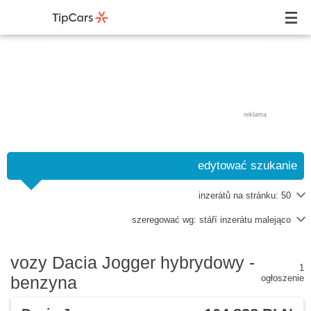
reklama
edytować szukanie
inzerátů na stránku:
50
szeregować wg:
stáří inzerátu malejąco
vozy Dacia Jogger hybrydowy -
1
benzyna
ogłoszenie