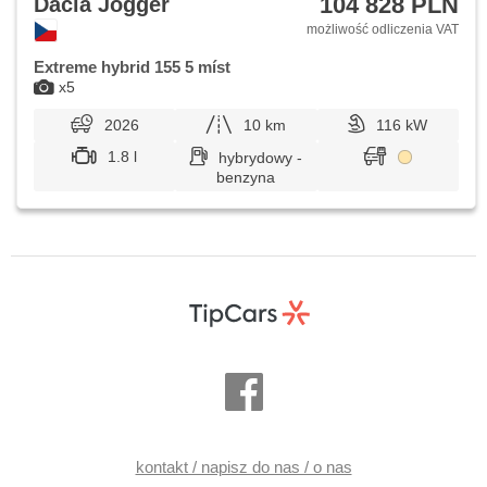
104 828 PLN
Dacia Jogger
możliwość odliczenia VAT
Extreme hybrid 155 5 míst
x5
2026
10 km
116 kW
1.8 l
hybrydowy -
benzyna
kontakt / napisz do nas / o nas