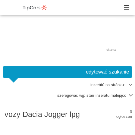
reklama
edytować szukanie
inzerátů na stránku:
szeregować wg:
stáří inzerátu malejąco
0
vozy Dacia Jogger lpg
ogłoszeń