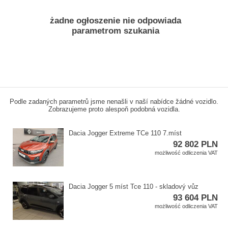
żadne ogłoszenie nie odpowiada
parametrom szukania
Podle zadaných parametrů jsme nenašli v naší nabídce žádné vozidlo.
Zobrazujeme proto alespoň podobná vozidla.
Dacia Jogger Extreme TCe 110 7.míst
92 802 PLN
możliwość odliczenia VAT
Dacia Jogger 5 míst Tce 110 ​- skladový vůz
93 604 PLN
możliwość odliczenia VAT